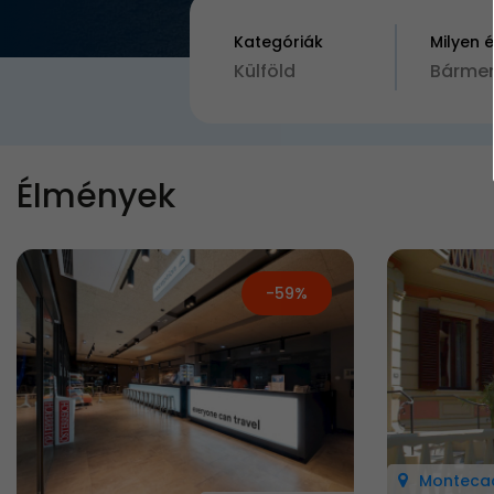
Kategóriák
Milyen 
Külföld
Bármen
Élmények
-59%
Montecac