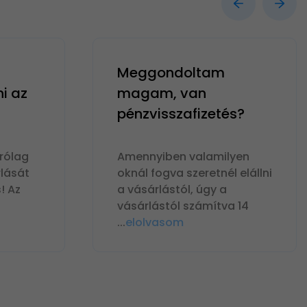
Meggondoltam
ni az
magam, van
pénzvisszafizetés?
rólag
Amennyiben valamilyen
lását
oknál fogva szeretnél elállni
! Az
a vásárlástól, úgy a
vásárlástól számítva 14
...
elolvasom