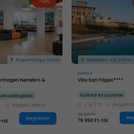
-58%
Koppenhága, Dánia
Barberino Val D'Elsa,
Külföld
nhagen Nørrebro &
Villa San Filippo****
n
Külföldi kiruccanás
városlátogatás
2 éj, 2 fő
Reggelis e
ő
Reggelis ellátás
122 000 Ft
Me
Megnézem
79 990 Ft-tól
-tól