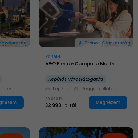
engyelország
Firenze, Olaszország
Külföld
A&O Firenze Campo di Marte
Repülős városlátogatás
llátás
1 éj, 2 fő
Reggelis ellátás
80 000 Ft
gnézem
Megnézem
32 990 Ft-tól