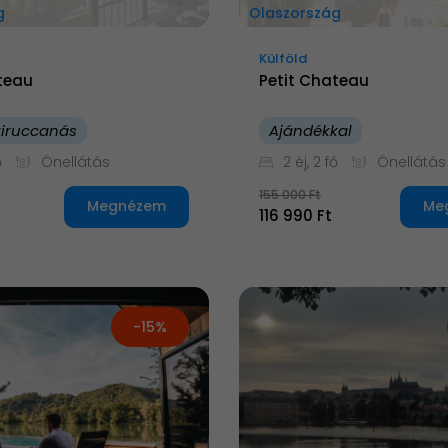
g
Olaszország
Külföld
teau
Petit Chateau
 kiruccanás
Ajándékkal
ő
Önellátás
2 éj, 2 fő
Önellátás
155 000 Ft
Megnézem
Me
116 990 Ft
-15%