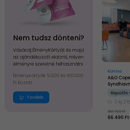
Nem tudsz dönteni?
Vásárolj ÉlményKártyát és majd
az ajándékozott eldönti, milyen
élményre szeretné felhasználni.
Külföld
ÉlményKártyák 5.000 és 100.000
A&O Cope
Ft között
Syndhav
Repülős 
Tovább
2 éj, 2 f
160 000 Ft
66 490 Ft