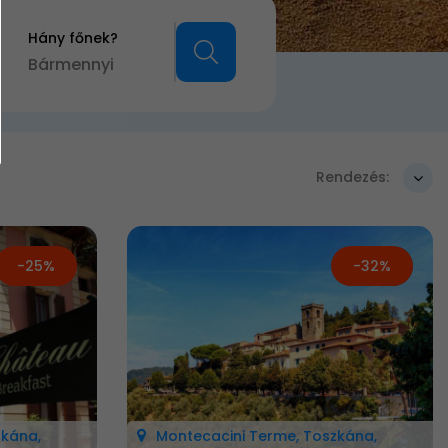
Hány főnek?
Bármennyi
Rendezés:
-25%
-32%
Új
zkána,
Montecacini Terme, Toszkána,