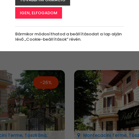
értékben?
Milyen besorolás?
Milyen ellátás?
IGEN, ELFOGADOM
nyi
Mindegy
Mindegy
Bármikor módosíthatod a beállításodat a lap alján
lévő „Cookie-beállítások” révén.
-26%
ini Terme, Toszkána,
Montecacini Terme, Tos