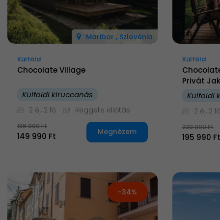
Maribor , Szlovénia
Külföld
Külföld
Chocolate Village
Chocolate
Privát Ja
Külföldi kiruccanás
Külföldi
2 éj, 2 fő
Reggelis ellátás
2 éj, 2 f
186 000 Ft
230 000 Ft
Megnézem
149 990 Ft
195 990 F
-34%