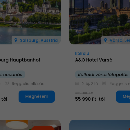
Salzburg, Ausztria
Varsó, L
Külföld
burg Hauptbanhof
A&O Hotel Varsó
 kiruccanás
Külföldi városlátogatás
ő
Reggelis ellátás
2 éj, 2 fő
Reggelis e
135 000 Ft
Megnézem
Me
-tól
55 990 Ft-tól