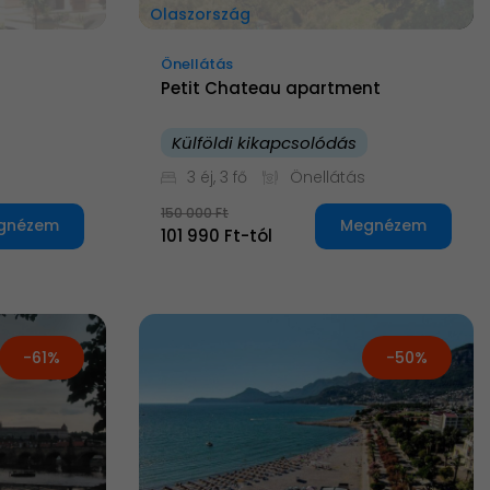
Olaszország
Önellátás
Petit Chateau apartment
Külföldi kikapcsolódás
3 éj, 3 fő
Önellátás
150 000 Ft
gnézem
Megnézem
101 990 Ft-tól
-61%
-50%