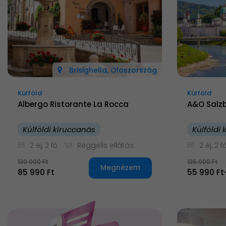
Brisighella, Olaszország
Külföld
Külföld
Albergo Ristorante La Rocca
A&O Salz
Külföldi kiruccanás
Külföldi
2 éj, 2 fő
Reggelis ellátás
2 éj, 2 f
130 000 Ft
135 000 Ft
Megnézem
85 990 Ft
55 990 Ft