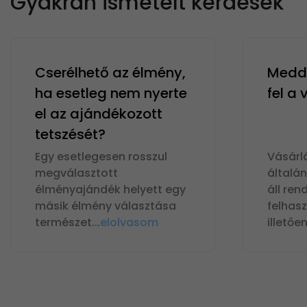
Gyakran ismételt kérdések
Cserélhető az élmény,
Meddi
ha esetleg nem nyerte
fel a
el az ajándékozott
tetszését?
Egy esetlegesen rosszul
Vásárl
megválasztott
általá
élményajándék helyett egy
áll ren
másik élmény választása
felhas
természet
...
elolvasom
illetőe