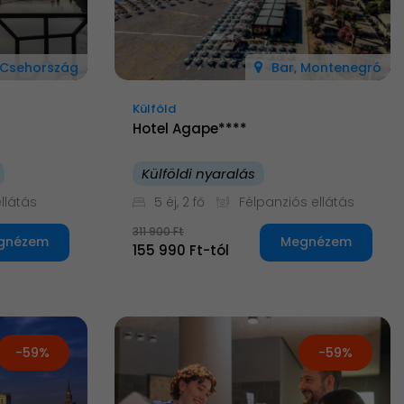
 Csehország
Bar, Montenegró
Külföld
Hotel Agape****
Külföldi nyaralás
llátás
5 éj, 2 fő
Félpanziós ellátás
311 900 Ft
gnézem
Megnézem
155 990 Ft-tól
-59%
-59%