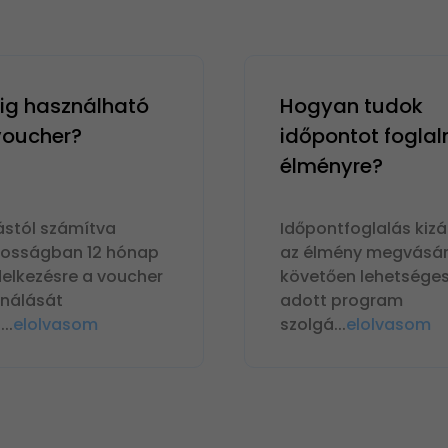
g használható
Hogyan tudok
 voucher?
időpontot foglal
élményre?
ástól számítva
Időpontfoglalás kizá
nosságban 12 hónap
az élmény megvásár
delkezésre a voucher
követően lehetséges
ználását
adott program
n
...
elolvasom
szolgá
...
elolvasom