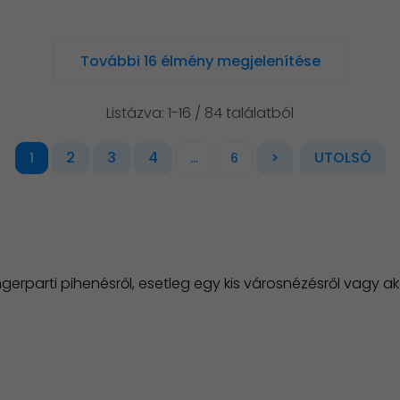
További 16 élmény megjelenítése
Listázva: 1-16 / 84 találatból
2
3
4
>
UTOLSÓ
1
...
6
ngerparti pihenésről, esetleg egy kis városnézésről vagy a