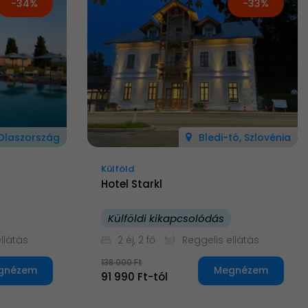
-34%
-33%
 Olaszország
Bledi-tó, Szlovénia
Külföld
Hotel Starkl
Külföldi kikapcsolódás
llátás
2 éj, 2 fő
Reggelis ellátás
138 000 Ft
gnézem
Megnézem
91 990 Ft-tól