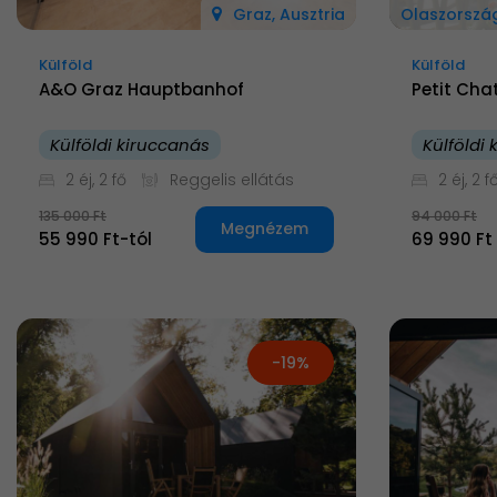
Graz, Ausztria
Olaszorszá
Külföld
Külföld
A&O Graz Hauptbanhof
Petit Cha
Külföldi kiruccanás
Külföldi
2 éj, 2 fő
Reggelis ellátás
2 éj, 2 f
135 000 Ft
94 000 Ft
Megnézem
55 990 Ft-tól
69 990 Ft
-19%