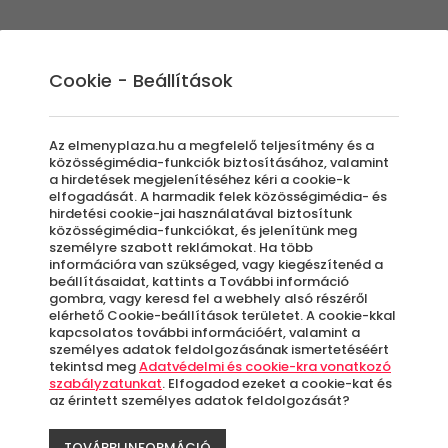
Élmények
Ajándék ötletek
Újdonságok
A
Cookie - Beállítások
Az elmenyplaza.hu a megfelelő teljesítmény és a
közösségimédia-funkciók biztosításához, valamint
a hirdetések megjelenítéséhez kéri a cookie-k
elfogadását. A harmadik felek közösségimédia- és
ajánlatok
hirdetési cookie-jai használatával biztosítunk
közösségimédia-funkciókat, és jelenítünk meg
személyre szabott reklámokat. Ha több
információra van szükséged, vagy kiegészítenéd a
beállításaidat, kattints a További információ
gombra, vagy keresd fel a webhely alsó részéről
elérhető Cookie-beállítások területet. A cookie-kkal
gy kis városnézésről vagy akár egy hegyvidéki
kapcsolatos további információért, valamint a
vár rád kínálatunkban.
személyes adatok feldolgozásának ismertetéséért
tekintsd meg
Adatvédelmi és cookie-kra vonatkozó
szabályzatunkat
. Elfogadod ezeket a cookie-kat és
az érintett személyes adatok feldolgozását?
TOVÁBBI INFORMÁCIÓ