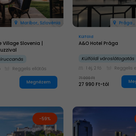
Maribor, Szlovénia
Prága ,
Külföld
 Village Slovenia |
A&O Hotel Prága
kuzzival
Külföldi városlátogatás
 kiruccanás
1 éj, 2 fő
Reggelis e
ő
Reggelis ellátás
71 000 Ft
Me
Megnézem
27 990 Ft-tól
t
-59%