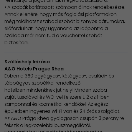
fenntartja a jogot annak megváltoztatására.
• A szobák korlátozott számban állnak rendelkezésre.
Annak ellenére, hogy más foglalási platformokon
még találhatsz szabad szobát bizonyos dátumokra,
előfordulhat, hogy ugyanarra az időpontra a
szálloda már nem tud a voucherrel szobát
biztosítani.
Szálláshely leírása
A&O Hotels Prague Rhea
Ebben a 350 egyágyas-, kétágyas-, családi- és
többágyas szobákkal rendelkező
hotelben mindenkinek jut hely! Minden szoba
saját tusolóval és WC-vel felszerelt, 2 az 1-ben
samponnal és kozmetikai kendőkkel. Az egész
épületben ingyenes Wi-Fi van és 24 órás szolgálat.
Az A&O Prága Rhea gyalogosan csupán 3 percnyire
fekszik a legközelebbi buszmegállótól.