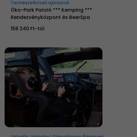
Természetközeli ajánlatok
Öko-Park Panzió *** Kemping ***
Rendezvényközpont és BeerSpa
158 240 Ft-tól
Virtuális Valóság | Szimulátoros Élmények