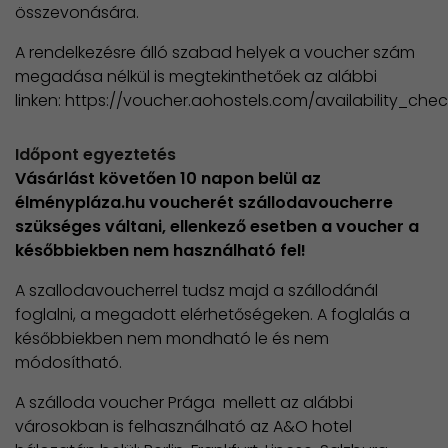
összevonására.
A rendelkezésre álló szabad helyek a voucher szám
megadása nélkül is megtekinthetőek az alábbi
linken: https://voucher.aohostels.com/availability_che
Időpont egyeztetés
Vásárlást követően 10 napon belül az
élménypláza.hu voucherét szállodavoucherre
szükséges váltani, ellenkező esetben a voucher a
későbbiekben nem használható fel!
A szallodavoucherrel tudsz majd a szállodánál
foglalni, a megadott elérhetőségeken. A foglalás a
későbbiekben nem mondható le és nem
módosítható.
A szálloda voucher Prága mellett az alábbi
városokban is felhasználható az A&O hotel