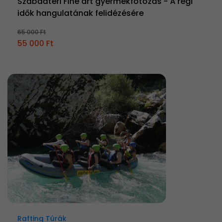
Szabadtéri Fine art gyermekfotózás - A régi
idők hangulatának felidézésére
65 000 Ft
55 000 Ft
Rafting Túrák