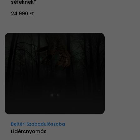
séfeknek”
24 990 Ft
Beltéri Szabadulószoba
Lidércnyomás