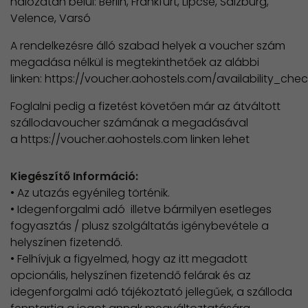
hálozatán belül: Berlin, Frankfurt, Lipcse, Salzburg,
Velence, Varsó
A rendelkezésre álló szabad helyek a voucher szám
megadása nélkül is megtekinthetőek az alábbi
linken: https://voucher.aohostels.com/availability_che
Foglalni pedig a fizetést követően már az átváltott
szállodavoucher számának a megadásával
a https://voucher.aohostels.com linken lehet
Kiegészítő Információ:
• Az utazás egyénileg történik.
• Idegenforgalmi adó illetve bármilyen esetleges
fogyasztás / plusz szolgáltatás igénybevétele a
helyszínen fizetendő.
• Felhívjuk a figyelmed, hogy az itt megadott
opcionális, helyszínen fizetendő felárak és az
idegenforgalmi adó tájékoztató jellegűek, a szálloda