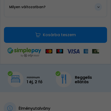
Milyen változatban?
Kosárba teszem
Reggelis
minimum
1 éj, 2 fő
ellátás
Élményutalvány