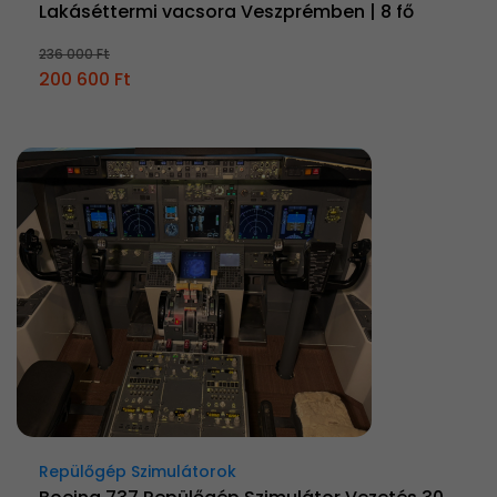
Lakáséttermi vacsora Veszprémben | 8 fő
236 000 Ft
200 600 Ft
Repülőgép Szimulátorok