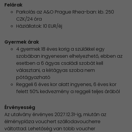
Felárak
Parkolás az A&O Prague Rhea-ban: kb. 250
CZK/24 óra
Háziállatok: 10 EUR/éj
Gyermek árak
4 gyermek 18 éves korig a szülőkkel egy
szobában ingyenesen elhelyezhető, ebben az
esetben a 6 ágyas családi szobát kell
választani, a kétágyas szoba nem
pótágyazható
Reggeli 6 éves kor alatt ingyenes, 6 éves kor
felett 50% kedvezmény a reggeli teljes árából
Érvényesség
Az utalvány érvényes 2027.12.31-ig, miután az
élménypláza vouchert szállodavoucherre
váltottad. Lehetőség van több voucher