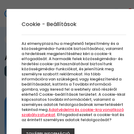
0
Cookie - Beállítások
Szállás és Wellness
Az elmenyplaza.hu a megfelelő teljesítmény és a
közösségimédia-funkciók biztosításához, valamint
a hirdetések megjelenítéséhez kéri a cookie-k
A&O Hotel Prága
elfogadását. A harmadik felek közösségimédia- és
hirdetési cookie-jai használatával biztosítunk
közösségimédia-funkciókat, és jelenítünk meg
Külföldi városlátogatás
személyre szabott reklámokat. Ha több
információra van szükséged, vagy kiegészítenéd a
beállításaidat, kattints a További információ
Prága, Csehország
gombra, vagy keresd fel a webhely alsó részéről
elérhető Cookie-beállítások területet. A cookie-kkal
kapcsolatos további információért, valamint a
-61%
személyes adatok feldolgozásának ismertetéséért
tekintsd meg
Adatvédelmi és cookie-kra vonatkozó
szabályzatunkat
. Elfogadod ezeket a cookie-kat és
az érintett személyes adatok feldolgozását?
TOVÁBBI INFORMÁCIÓ