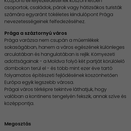
Központi elhelyezkedésének köszönhetően
csoportok, családok, párok vagy hátizsákos turisták
számára egyaránt tökéletes kiindulópont Prága
nevezetességeinek felfedezéséhez.
Prága a száztornyú város
Prága varázsa nem csupán a műemlékek
sokaságában, hanem a város egészének különleges
arculatában és hangulatában is rejlik. Környezeti
adottságainak - a Moldva folyó két partját körülölelő
dombokon terül el - és több mint ezer éve tartó
folyamatos építészeti fejlődésének köszönhetően
Európa egyik legszebb városa.
Prágai város térképre tekintve láthatjuk, hogy
valóban a kontinens tengelyén fekszik, annak szíve és
középpontja.
Megosztás