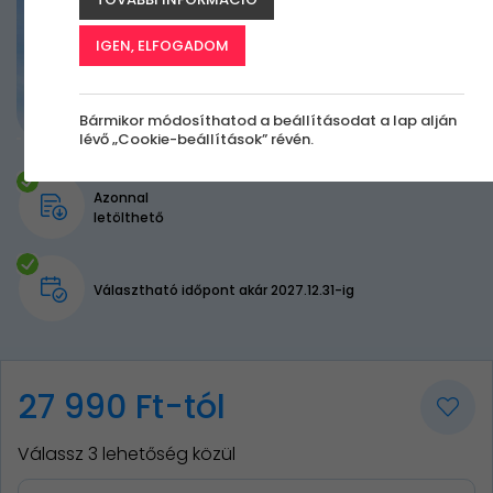
IGEN, ELFOGADOM
Bármikor módosíthatod a beállításodat a lap alján
lévő „Cookie-beállítások” révén.
Azonnal
letölthető
Választható időpont akár 2027.12.31-ig
27 990 Ft-tól
Válassz 3 lehetőség közül