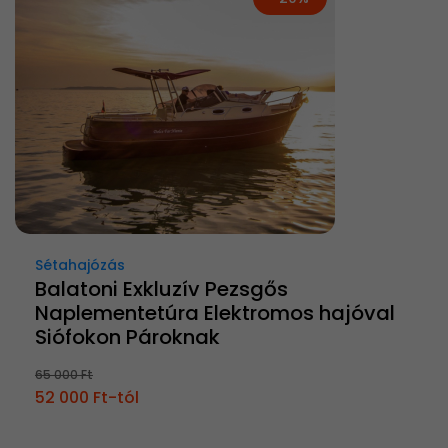
Sétahajózás
Balatoni Exkluzív Pezsgős
Naplementetúra Elektromos hajóval
Siófokon Pároknak
65 000 Ft
52 000 Ft-tól