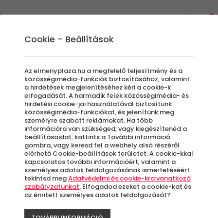
0
Cookie - Beállítások
Sétahajózás
Az elmenyplaza.hu a megfelelő teljesítmény és a
közösségimédia-funkciók biztosításához, valamint
a hirdetések megjelenítéséhez kéri a cookie-k
elfogadását. A harmadik felek közösségimédia- és
Szűrők beállítása
hirdetési cookie-jai használatával biztosítunk
közösségimédia-funkciókat, és jelenítünk meg
személyre szabott reklámokat. Ha több
információra van szükséged, vagy kiegészítenéd a
beállításaidat, kattints a További információ
gombra, vagy keresd fel a webhely alsó részéről
elérhető Cookie-beállítások területet. A cookie-kkal
Élmények
kapcsolatos további információért, valamint a
személyes adatok feldolgozásának ismertetéséért
tekintsd meg
Adatvédelmi és cookie-kra vonatkozó
Rendezés:
szabályzatunkat
. Elfogadod ezeket a cookie-kat és
az érintett személyes adatok feldolgozását?
TOVÁBBI INFORMÁCIÓ