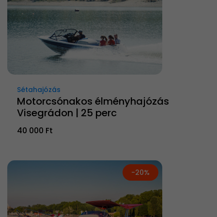
Sétahajózás
Motorcsónakos élményhajózás
Visegrádon | 25 perc
40 000 Ft
-20%