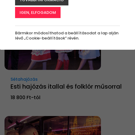
IGEN, ELFOGADOM
Bármikor módosíthatod a beállításodat a lap alján
lévő „Cookie-beállítások” révén.
Sétahajózás
Esti hajózás itallal és folklór műsorral
18 800 Ft-tól