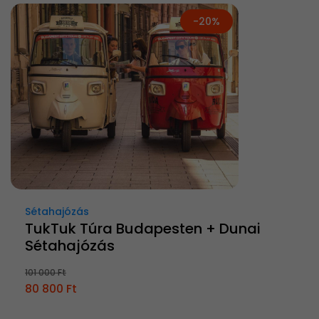
-20%
Sétahajózás
TukTuk Túra Budapesten + Dunai
Sétahajózás
101 000 Ft
80 800 Ft