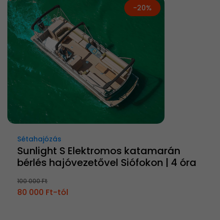
-20%
Sétahajózás
Sunlight S Elektromos katamarán
bérlés hajóvezetővel Siófokon | 4 óra
100 000 Ft
80 000 Ft-tól