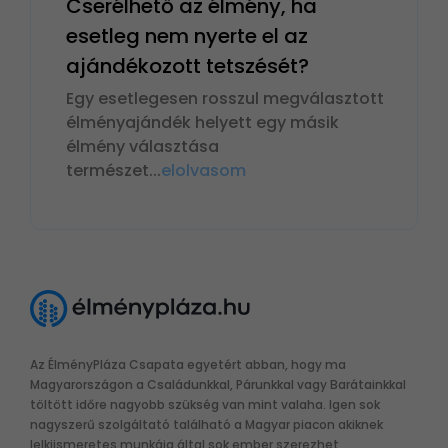
Cserélhető az élmény, ha
esetleg nem nyerte el az
ajándékozott tetszését?
Egy esetlegesen rosszul megválasztott
élményajándék helyett egy másik
élmény választása
természet
...
elolvasom
Az ÉlményPláza Csapata egyetért abban, hogy ma
Magyarországon a Családunkkal, Párunkkal vagy Barátainkkal
töltött időre nagyobb szükség van mint valaha. Igen sok
nagyszerű szolgáltató található a Magyar piacon akiknek
lelkiismeretes munkája által sok ember szerezhet