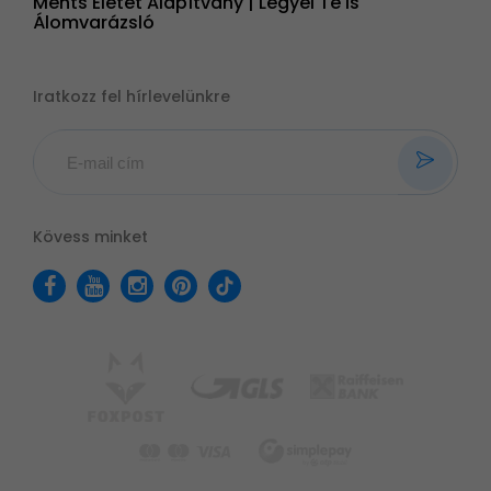
Ments Életet Alapítvány | Legyél Te is
Álomvarázsló
Iratkozz fel hírlevelünkre
Kövess minket