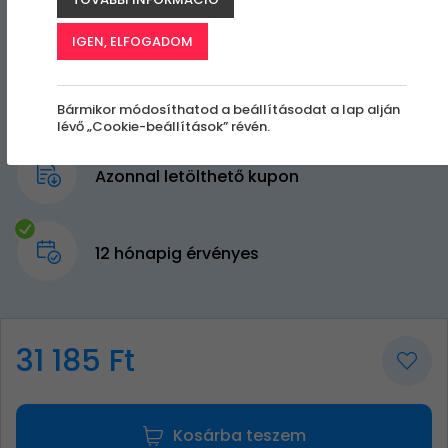
IGEN, ELFOGADOM
Bármikor módosíthatod a beállításodat a lap alján
lévő „Cookie-beállítások” révén.
Azonnal letölthető kupon
12 hónapig érvényes
31 185 Ft
Kosárba teszem