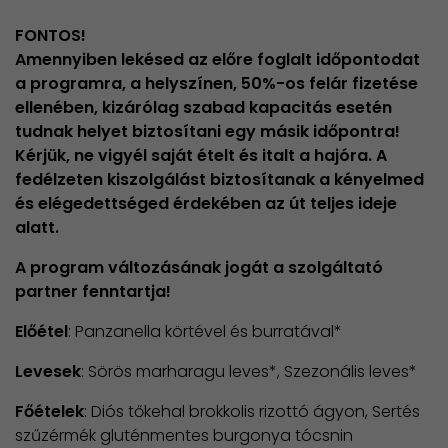
FONTOS!
Amennyiben lekésed az előre foglalt időpontodat
a programra, a helyszínen, 50%-os felár fizetése
ellenében, kizárólag szabad kapacitás esetén
tudnak helyet biztosítani egy másik időpontra!
Kérjük, ne vigyél saját ételt és italt a hajóra. A
fedélzeten kiszolgálást biztosítanak a kényelmed
és elégedettséged érdekében az út teljes ideje
alatt.
A program változásának jogát a szolgáltató
partner fenntartja!
Előétel
: Panzanella körtével és burratával*
Levesek
: Sörös marharagu leves*, Szezonális leves*
Főételek
: Diós tőkehal brokkolis rizottó ágyon, Sertés
szűzérmék gluténmentes burgonya tócsnin