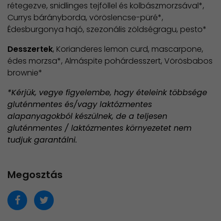
rétegezve, snidlinges tejföllel és kolbászmorzsával*,
Currys bárányborda, vöröslencse-püré*,
Édesburgonya hajó, szezonális zöldségragu, pesto*
Desszertek
, Korianderes lemon curd, mascarpone,
édes morzsa*, Almáspite pohárdesszert, Vörösbabos
brownie*
*Kérjük, vegye figyelembe, hogy ételeink többsége
gluténmentes és/vagy laktózmentes
alapanyagokból készülnek, de a teljesen
gluténmentes / laktózmentes környezetet nem
tudjuk garantálni.
Megosztás