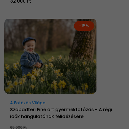
32 000 Ft
-15%
A Fotózás Világa
Szabadtéri Fine art gyermekfotózás - A régi
idők hangulatának felidézésére
65 000 Ft