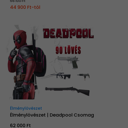
56 100 Ft
44 900 Ft-tól
Élménylövészet
Élménylövészet | Deadpool Csomag
62 000 Ft