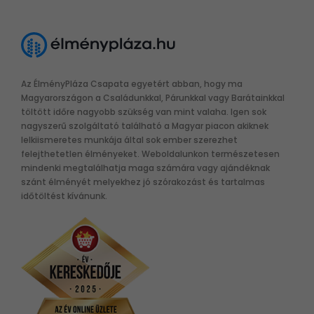
Az ÉlményPláza Csapata egyetért abban, hogy ma
Magyarországon a Családunkkal, Párunkkal vagy Barátainkkal
töltött időre nagyobb szükség van mint valaha. Igen sok
nagyszerű szolgáltató található a Magyar piacon akiknek
lelkiismeretes munkája által sok ember szerezhet
felejthetetlen élményeket. Weboldalunkon természetesen
mindenki megtalálhatja maga számára vagy ajándéknak
szánt élményét melyekhez jó szórakozást és tartalmas
időtöltést kívánunk.