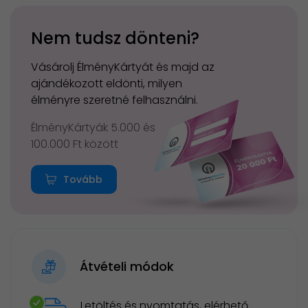
Nem tudsz dönteni?
Vásárolj ÉlményKártyát és majd az
ajándékozott eldönti, milyen
élményre szeretné felhasználni.
ÉlményKártyák 5.000 és
100.000 Ft között
Tovább
Átvételi módok
Letöltés és nyomtatás, elérhető