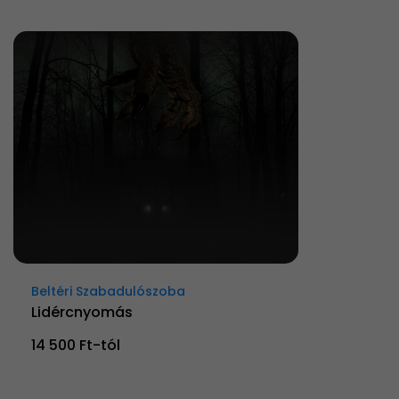
Beltéri Szabadulószoba
Lidércnyomás
14 500 Ft-tól