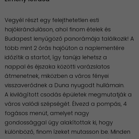
Vegyél részt egy felejthetetlen esti
hajókiránduláson, ahol finom ételek és
Budapest lenyűgöző panorámája találkozik! A
több mint 2 órás hajóúton a naplementére
időzítik a startot, így tanúja lehetsz a
nappal és éjszaka közötti varázslatos
átmenetnek, miközben a város fényei
visszaverődnek a Duna nyugodt hullámain.
A kivilágított csodás épületek megmutatják a
város valódi szépségét. Élvezd a pompás, 4
fogásos menüt, amelyet nagy
gondossággal úgy alakítottak ki, hogy
különböző, finom ízeket mutasson be. Minden