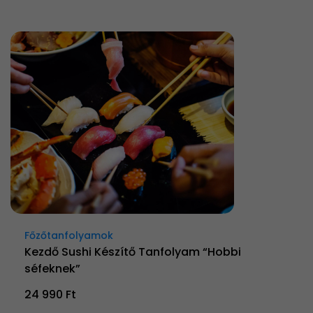
Főzőtanfolyamok
Kezdő Sushi Készítő Tanfolyam “Hobbi
séfeknek”
24 990 Ft