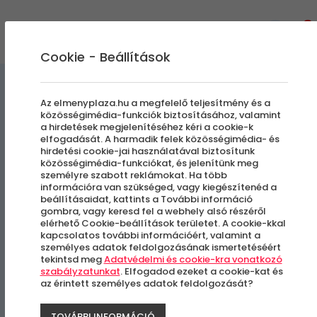
0
Cookie - Beállítások
Gasztronómiai Kalandok
Az elmenyplaza.hu a megfelelő teljesítmény és a
közösségimédia-funkciók biztosításához, valamint
a hirdetések megjelenítéséhez kéri a cookie-k
Vacsora és fények a Dunán
elfogadását. A harmadik felek közösségimédia- és
hirdetési cookie-jai használatával biztosítunk
közösségimédia-funkciókat, és jelenítünk meg
személyre szabott reklámokat. Ha több
Budapest
információra van szükséged, vagy kiegészítenéd a
beállításaidat, kattints a További információ
gombra, vagy keresd fel a webhely alsó részéről
elérhető Cookie-beállítások területet. A cookie-kkal
kapcsolatos további információért, valamint a
személyes adatok feldolgozásának ismertetéséért
tekintsd meg
Adatvédelmi és cookie-kra vonatkozó
szabályzatunkat
. Elfogadod ezeket a cookie-kat és
az érintett személyes adatok feldolgozását?
TOVÁBBI INFORMÁCIÓ