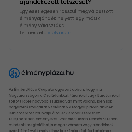
ajándékozott tetszését?
Egy esetlegesen rosszul megválasztott
élményajándék helyett egy másik
élmény választása
természet
...
elolvasom
Az ÉlményPláza Csapata egyetért abban, hogy ma
Magyarországon a Családunkkal, Párunkkal vagy Barátainkkal
töltött időre nagyobb szükség van mint valaha. Igen sok
nagyszerű szolgáltató található a Magyar piacon akiknek
lelkiismeretes munkája által sok ember szerezhet
felejthetetlen élményeket. Weboldalunkon természetesen
mindenki megtalálhatja maga számára vagy ajándéknak
szánt élményét melyekhez jó szórakozást és tartalmas