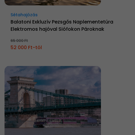
Sétahajózás
Balatoni Exkluzív Pezsgős Naplementetúra
Elektromos hajóval Siófokon Pároknak
65 000 Ft
52 000 Ft-tól