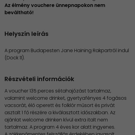
Az élmény vouchere ünnepnapokon nem
beváltható!
Helyszín leírás
A program Budapesten Jane Haining Rakpartról indul
(Dock 11).
Részvételi információk
A voucher 135 perces sétahajózást tartalmaz,
valamint welcome drinket, gyertyafényes 4 fogásos
vacsorát, élő operett és folklór műsort és privát
asztalt 1 fő részére a kiválasztott időszakban. ​Az
ajánlat welcome drinken kívül extra italt nem
tartalmaz. A program 4 éves kor alatt ingyenes.
​A zökkenőmentes felszállás érdekében javasolt