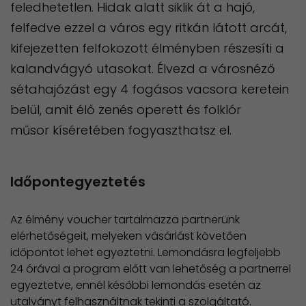
feledhetetlen. Hidak alatt siklik át a hajó,
felfedve ezzel a város egy ritkán látott arcát,
kifejezetten felfokozott élményben részesíti a
kalandvágyó utasokat. Élvezd a városnéző
sétahajózást egy 4 fogásos vacsora keretein
belül, amit élő zenés operett és folklór
műsor kíséretében fogyaszthatsz el.
Időpontegyeztetés
Az élmény voucher tartalmazza partnerünk
elérhetőségeit, melyeken vásárlást követően
időpontot lehet egyeztetni. Lemondásra legfeljebb
24 órával a program előtt van lehetőség a partnerrel
egyeztetve, ennél későbbi lemondás esetén az
utalványt felhasználtnak tekinti a szolgáltató.​