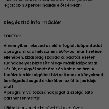
legalább
30 percel indulás előtt érkezni
.
Kiegészítő információk
FONTOS!
Amennyiben lekésed az előre foglalt időpontodat
a programra, a helyszínen, 50%-os felár fizetése
ellenében, kizárólag szabad kapacitás esetén
tudnak helyet biztosítani egy másik időpontra!
Kérjük, ne vigyél saját ételt és italt a hajóra. A
fedélzeten kiszolgálást biztosítanak a kényelmed
és elégedettséged érdekében az út teljes ideje
alatt.
A program változásának jogát a szolgáltató
partner fenntartja!
Előétel
: Panzanella körtével és burratával*