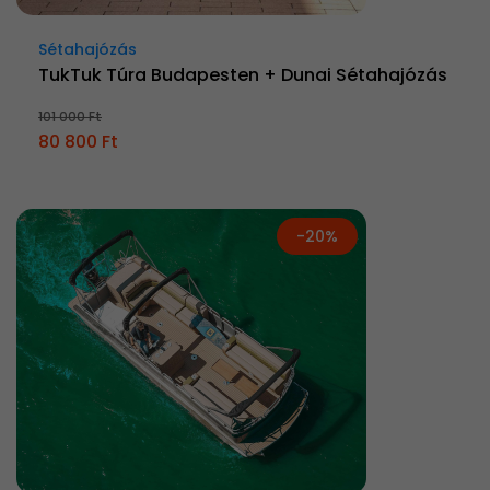
Sétahajózás
TukTuk Túra Budapesten + Dunai Sétahajózás
101 000 Ft
80 800 Ft
-20%