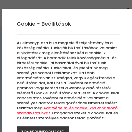
0
Cookie - Beállítások
Gasztronómiai Kalandok
Az elmenyplaza.hu a megfelelő teljesítmény és a
közösségimédia-funkciók biztosításához, valamint
a hirdetések megjelenítéséhez kéri a cookie-k
4 fogásos hajós vacsora
elfogadását. A harmadik felek közösségimédia- és
hirdetési cookie-jai használatával biztosítunk
Operett és Folklór Műsorral
közösségimédia-funkciókat, és jelenítünk meg
személyre szabott reklámokat. Ha több
információra van szükséged, vagy kiegészítenéd a
beállításaidat, kattints a További információ
Budapest
gombra, vagy keresd fel a webhely alsó részéről
elérhető Cookie-beállítások területet. A cookie-kkal
kapcsolatos további információért, valamint a
személyes adatok feldolgozásának ismertetéséért
tekintsd meg
Adatvédelmi és cookie-kra vonatkozó
szabályzatunkat
. Elfogadod ezeket a cookie-kat és
az érintett személyes adatok feldolgozását?
TOVÁBBI INFORMÁCIÓ