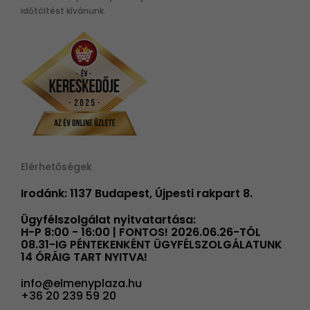
időtöltést kívánunk.
Elérhetőségek
Irodánk: 1137 Budapest, Újpesti rakpart 8.
Ügyfélszolgálat nyitvatartása:
H-P 8:00 - 16:00 | FONTOS! 2026.06.26-TÓL
08.31-IG PÉNTEKENKÉNT ÜGYFÉLSZOLGÁLATUNK
14 ÓRÁIG TART NYITVA!
info@elmenyplaza.hu
+36 20 239 59 20