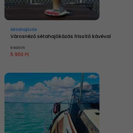
Sétahajózás
Városnéző sétahajókázás frissítő kávéval
8 900 Ft
5 900 Ft