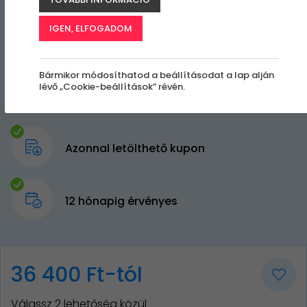
IGEN, ELFOGADOM
Bármikor módosíthatod a beállításodat a lap alján
lévő „Cookie-beállítások” révén.
Azonnal letölthető kupon
12 hónapig érvényes
36 400 Ft-tól
Válassz 2 lehetőség közül