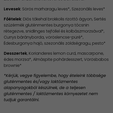
Levesek
: Sörös marharagu leves*, Szezonális leves*
Főételek
: Diós tőkehal brokkolis rizottó ágyon, Sertés
szűzérmék gluténmentes burgonya tócsnin
rétegezve, snidlinges tejföllel és kolbászmorzsával*,
Currys bárányborda, vöröslencse-püré*,
Édesburgonya hajó, szezonális zöldségragu, pesto*
Desszertek
, Korianderes lemon curd, mascarpone,
édes morzsa*, Almáspite pohárdesszert, Vörösbabos
brownie*
*Kérjük, vegye figyelembe, hogy ételeink többsége
gluténmentes és/vagy laktózmentes
alapanyagokból készülnek, de a teljesen
gluténmentes / laktózmentes környezetet nem
tudjuk garantálni.