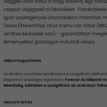
Reggeli után indul a nagy kaland, egy hoss
csapat végigszeli a Délvidéket. Patakátkelé
igazi vadregényes útvonalakon haladtok m
Texas Étteremhez, ahol menü vár rátok (BBQ
amihez kedvetek van) – garantáltan megér
élményekkel gazdagon indultok vissza.
Időpontegyeztetés
Az élmény vouchere tartalmazza a szolgáltató elérhetős
időpontot szükséges egyeztetni.
Fontos! Az időpont m
lehetőség, különben a szolgáltató az utalványt felha
Helyszín leírás