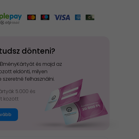
tudsz dönteni?
 ÉlményKártyát és majd az
zott eldönti, milyen
 szeretné felhasználni.
rtyák 5.000 és
Ft között
vább