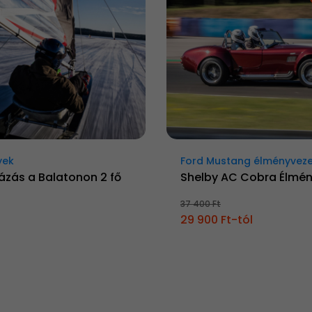
yek
Ford Mustang élményvez
ázás a Balatonon 2 fő
Shelby AC Cobra Élmé
37 400 Ft
29 900 Ft-tól