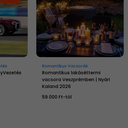
etés
Romantikus Vacsorák
nyVezetés
Romantikus lakáséttermi
vacsora Veszprémben | Nyári
Kaland 2026
59 000 Ft-tól