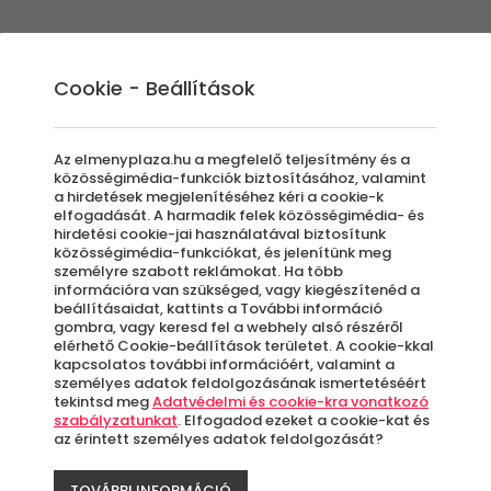
Élmények
Ajándék ötletek
Újdonságok
A
Cookie - Beállítások
Az elmenyplaza.hu a megfelelő teljesítmény és a
közösségimédia-funkciók biztosításához, valamint
a hirdetések megjelenítéséhez kéri a cookie-k
2 n
elfogadását. A harmadik felek közösségimédia- és
hirdetési cookie-jai használatával biztosítunk
közösségimédia-funkciókat, és jelenítünk meg
személyre szabott reklámokat. Ha több
Exp
információra van szükséged, vagy kiegészítenéd a
beállításaidat, kattints a További információ
gombra, vagy keresd fel a webhely alsó részéről
| 10
elérhető Cookie-beállítások területet. A cookie-kkal
kapcsolatos további információért, valamint a
személyes adatok feldolgozásának ismertetéséért
tekintsd meg
Adatvédelmi és cookie-kra vonatkozó
szabályzatunkat
. Elfogadod ezeket a cookie-kat és
az érintett személyes adatok feldolgozását?
B
TOVÁBBI INFORMÁCIÓ