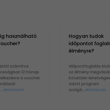
g használható
Hogyan tudok
 voucher?
időpontot foglal
élményre?
ástól számítva
Időpontfoglalás kizá
nosságban 12 hónap
az élmény megvásár
delkezésre a voucher
követően lehetséges
ználását
adott program
n
...
elolvasom
szolgá
...
elolvasom