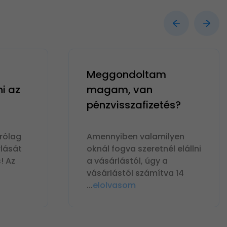
Meggondoltam
ni az
magam, van
pénzvisszafizetés?
rólag
Amennyiben valamilyen
lását
oknál fogva szeretnél elállni
! Az
a vásárlástól, úgy a
vásárlástól számítva 14
...
elolvasom