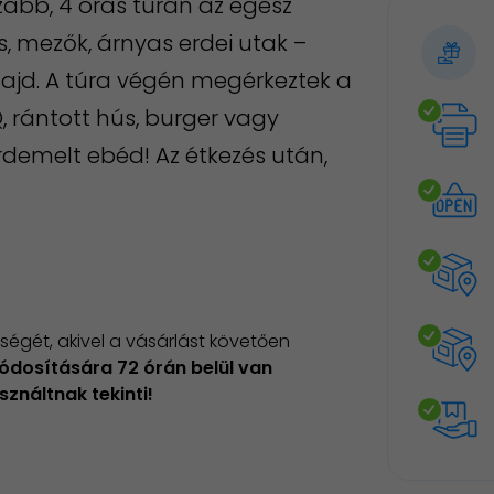
zabb, 4 órás túrán az egész
s, mezők, árnyas erdei utak –
ajd. A túra végén megérkeztek a
, rántott hús, burger vagy
demelt ebéd! Az étkezés után,
égét, akivel a vásárlást követően
ódosítására 72 órán belül van
sználtnak tekinti!