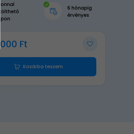
zonnal
6 hónapig
tölthető
érvényes
upon
000 Ft
Kosárba teszem