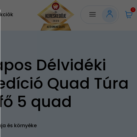
0
kciók
apos Délvidéki
edíció Quad Túra
 fő 5 quad
aja és környéke