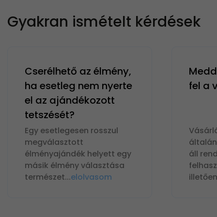
Gyakran ismételt kérdések
Cserélhető az élmény,
Meddi
ha esetleg nem nyerte
fel a
el az ajándékozott
tetszését?
Egy esetlegesen rosszul
Vásárl
megválasztott
általá
élményajándék helyett egy
áll ren
másik élmény választása
felhas
természet
...
elolvasom
illetőe