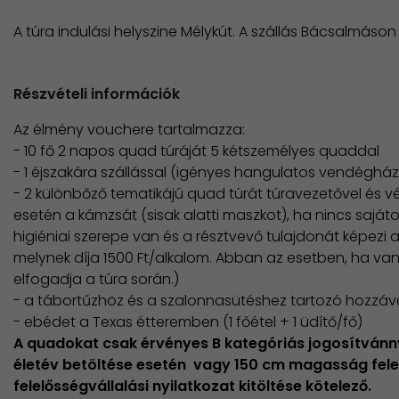
A túra indulási helyszine Mélykút. A szállás Bácsalmáso
Részvételi információk
Az élmény vouchere tartalmazza:
- 10 fő 2 napos quad túráját 5 kétszemélyes quaddal
- 1 éjszakára szállással (igényes hangulatos vendéghá
- 2 különbőző tematikájú quad túrát túravezetővel és vé
esetén a kámzsát (sisak alatti maszkot), ha nincs sajátod
higiéniai szerepe van és a résztvevő tulajdonát képezi a
melynek díja 1500 Ft/alkalom. Abban az esetben, ha van
elfogadja a túra során.)
- a tábortűzhöz és a szalonnasütéshez tartozó hozzáv
- ebédet a Texas étteremben (1 főétel + 1 üdítő/fő)
A quadokat csak érvényes B kategóriás jogosítvánnya
életév betöltése esetén vagy 150 cm magasság felett 
felelősségvállalási nyilatkozat kitöltése kötelező.