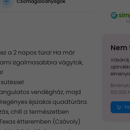
Csomagolóanyagok
Nem 
 ez a 2 napos túra! Ha már
Vásárolj
alami izgalmasabbra vágytok,
ajándéko
a!
élményre
asütéssel
ÉlményKá
 hangulatos vendégház, majd
100.000 
adregényes éjszakai quadtúrára.
To
zás, chill a természetben
a Texas étteremben (Csávoly)