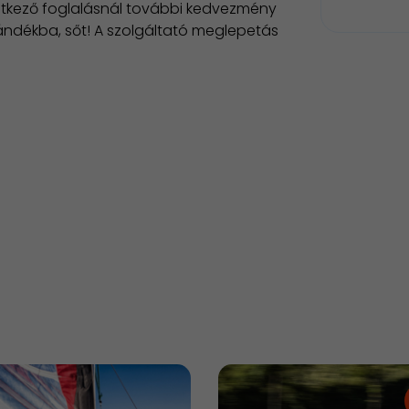
vetkező foglalásnál további kedvezmény
jándékba, sőt! A szolgáltató meglepetás