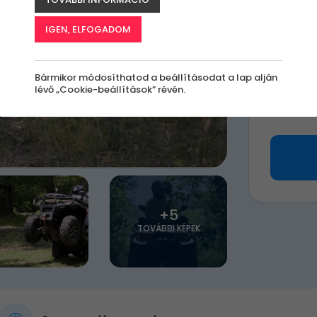
A
le
IGEN, ELFOGADOM
k
Bármikor módosíthatod a beállításodat a lap alján
lévő „Cookie-beállítások” révén.
590 
+5
TOVÁBBI KÉPEK