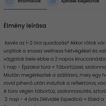
Információk
Ajándék kiegészítők
Élmény leírása
Kevés az 1-2 óra quadozás? Akkor rátok vár
unjátok a snassz wellness hétvégéket és v
vágjatok bele ebbe a 2 napos kiruccanásb
​1. nap – Éjszakai túra + Tábortűzzel, szalonn
Miután megérkeztek a szállásra, mely egy
rövid pihenő után indultok a reflektoros, v
A túra végén tábortűz, szalonnasütés, sztori
2. nap – 4 órás Délvidék Expedíció + Ebéd 