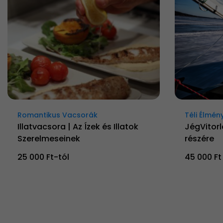
Romantikus Vacsorák
Téli Élmén
Illatvacsora | Az Ízek és Illatok
JégVitorl
Szerelmeseinek
részére
25 000 Ft-tól
45 000 Ft