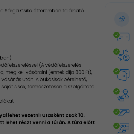
n a Sárga Csikó étteremben található.
zban)
dőfelszereléssel (A védőfelszerelés
, meg kell vásárolni (ennek díja 800 Ft),
 vásárlás után. A bukósisak bérelhető,
 saját sisak, természetesen a szolgáltató
alókat
l lehet vezetni! Utasként csak 10.
lehet részt venni a túrán. A túra előtt