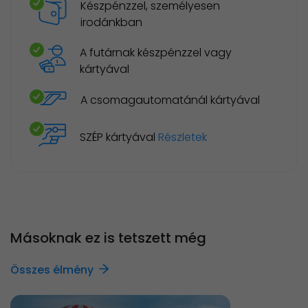
Készpénzzel, személyesen
irodánkban
A futárnak készpénzzel vagy
kártyával
A csomagautomatánál kártyával
SZÉP kártyával
Részletek
Másoknak ez is tetszett még
Összes élmény