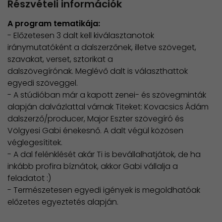
Részvételi információk
A program tematikája:
- Előzetesen 3 dalt kell kiválasztanotok
iránymutatóként a dalszerzőnek, illetve szöveget,
szavakat, verset, sztorikat a
dalszövegírónak. Meglévő dalt is választhattok
egyedi szöveggel.
- A stúdióban már a kapott zenei- és szövegminták
alapján dalvázlattal várnak Titeket: Kovacsics Ádám
dalszerző/producer, Major Eszter szövegíró és
Völgyesi Gabi énekesnő. A dalt végül közösen
véglegesítitek.
- A dal felénklését akár Ti is bevállalhatjátok, de ha
inkább profira bíznátok, akkor Gabi vállalja a
feladatot :)
- Természetesen egyedi igények is megoldhatóak
előzetes egyeztetés alapján.