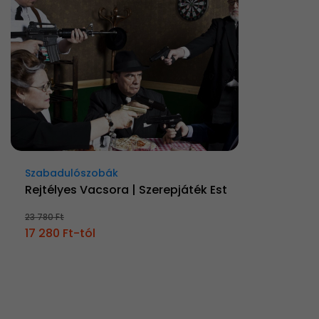
Szabadulószobák
Rejtélyes Vacsora | Szerepjáték Est
23 780 Ft
17 280 Ft-tól