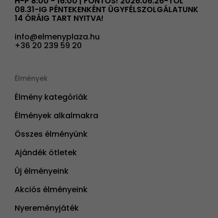
H-P 8:00 - 16:00 | FONTOS! 2026.06.26-TÓL
08.31-IG PÉNTEKENKÉNT ÜGYFÉLSZOLGÁLATUNK
14 ÓRÁIG TART NYITVA!
info@elmenyplaza.hu
+36 20 239 59 20
Élmények
Élmény kategóriák
Élmények alkalmakra
Összes élményünk
Ajándék ötletek
Új élményeink
Akciós élményeink
Nyereményjáték