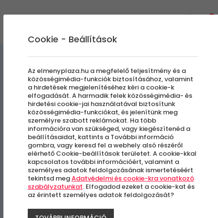
0
Cookie - Beállítások
Egyedi Élmények
Az elmenyplaza.hu a megfelelő teljesítmény és a
közösségimédia-funkciók biztosításához, valamint
a hirdetések megjelenítéséhez kéri a cookie-k
A Mi Dalunk | Egyedi,
elfogadását. A harmadik felek közösségimédia- és
hirdetési cookie-jai használatával biztosítunk
személyreszóló dalszerzés a
közösségimédia-funkciókat, és jelenítünk meg
személyre szabott reklámokat. Ha több
Unique együttessel
információra van szükséged, vagy kiegészítenéd a
beállításaidat, kattints a További információ
gombra, vagy keresd fel a webhely alsó részéről
elérhető Cookie-beállítások területet. A cookie-kkal
Budapest, II. kerület
kapcsolatos további információért, valamint a
személyes adatok feldolgozásának ismertetéséért
tekintsd meg
Adatvédelmi és cookie-kra vonatkozó
szabályzatunkat
. Elfogadod ezeket a cookie-kat és
az érintett személyes adatok feldolgozását?
TOVÁBBI INFORMÁCIÓ