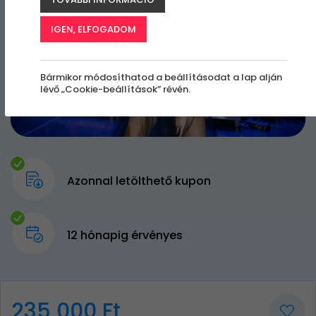
IGEN, ELFOGADOM
Bármikor módosíthatod a beállításodat a lap alján
lévő „Cookie-beállítások” révén.
Azonnal letölthető kupon
12 hónapig érvényes
235 000 Ft