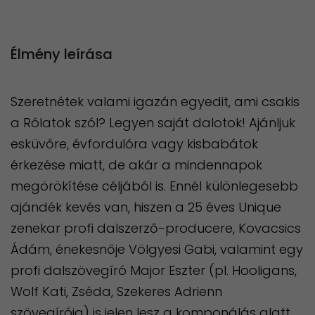
Élmény leírása
Szeretnétek valami igazán egyedit, ami csakis
a Rólatok szól? Legyen saját dalotok! Ajánljuk
esküvőre, évfordulóra vagy kisbabátok
érkezése miatt, de akár a mindennapok
megörökítése céljából is. Ennél különlegesebb
ajándék kevés van, hiszen a 25 éves Unique
zenekar profi dalszerző-producere, Kovacsics
Ádám, énekesnője Völgyesi Gabi, valamint egy
profi dalszövegíró Major Eszter (pl. Hooligans,
Wolf Kati, Zséda, Szekeres Adrienn
szövegírója) is jelen lesz a komponálás alatt,