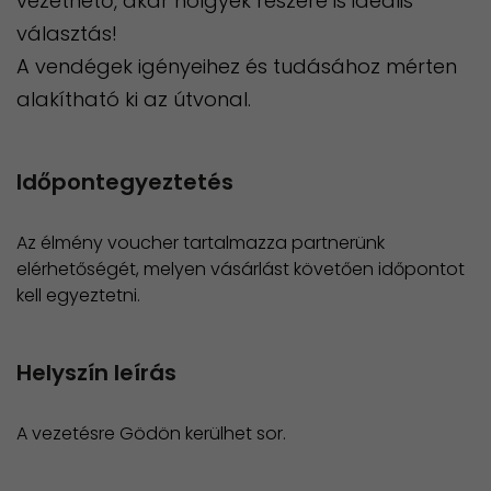
vezethető, akár hölgyek részére is ideális
választás!
A vendégek igényeihez és tudásához mérten
alakítható ki az útvonal.
Időpontegyeztetés
Az élmény voucher tartalmazza partnerünk
elérhetőségét, melyen vásárlást követően időpontot
kell egyeztetni.
Helyszín leírás
A vezetésre Gödön kerülhet sor.