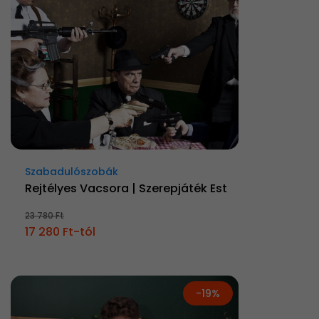
Szabadulószobák
Rejtélyes Vacsora | Szerepjáték Est
23 780 Ft
17 280 Ft-tól
-19%