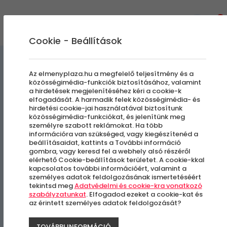
0
Cookie - Beállítások
Élményvezetés és élményautózás
Az elmenyplaza.hu a megfelelő teljesítmény és a
közösségimédia-funkciók biztosításához, valamint
a hirdetések megjelenítéséhez kéri a cookie-k
Buggy vezetés
elfogadását. A harmadik felek közösségimédia- és
hirdetési cookie-jai használatával biztosítunk
közösségimédia-funkciókat, és jelenítünk meg
személyre szabott reklámokat. Ha több
Göd
információra van szükséged, vagy kiegészítenéd a
beállításaidat, kattints a További információ
gombra, vagy keresd fel a webhely alsó részéről
elérhető Cookie-beállítások területet. A cookie-kkal
kapcsolatos további információért, valamint a
személyes adatok feldolgozásának ismertetéséért
tekintsd meg
Adatvédelmi és cookie-kra vonatkozó
szabályzatunkat
. Elfogadod ezeket a cookie-kat és
az érintett személyes adatok feldolgozását?
TOVÁBBI INFORMÁCIÓ