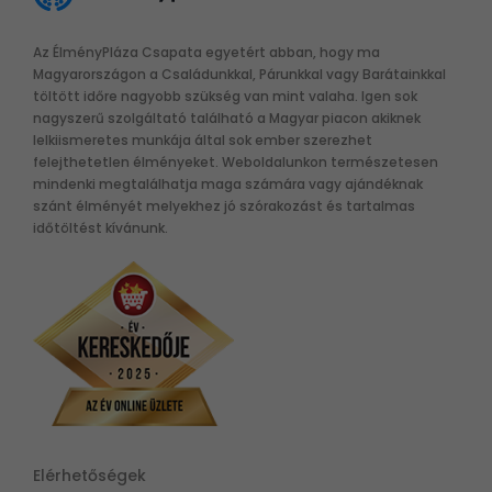
Az ÉlményPláza Csapata egyetért abban, hogy ma
Magyarországon a Családunkkal, Párunkkal vagy Barátainkkal
töltött időre nagyobb szükség van mint valaha. Igen sok
nagyszerű szolgáltató található a Magyar piacon akiknek
lelkiismeretes munkája által sok ember szerezhet
felejthetetlen élményeket. Weboldalunkon természetesen
mindenki megtalálhatja maga számára vagy ajándéknak
szánt élményét melyekhez jó szórakozást és tartalmas
időtöltést kívánunk.
Elérhetőségek