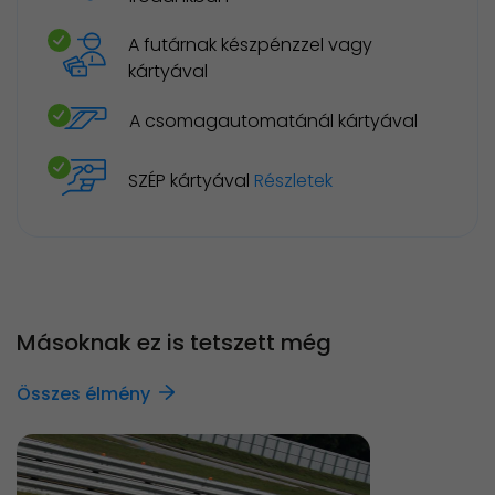
A futárnak készpénzzel vagy
kártyával
A csomagautomatánál kártyával
SZÉP kártyával
Részletek
Másoknak ez is tetszett még
Összes élmény