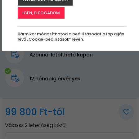
IGEN, ELFOGADOM
Bármikor módosíthatod a beállításodat a lap alján
lévő „Cookie-beállítások” révén.
Azonnal letölthető kupon
12 hónapig érvényes
99 800 Ft-tól
Válassz 2 lehetőség közül