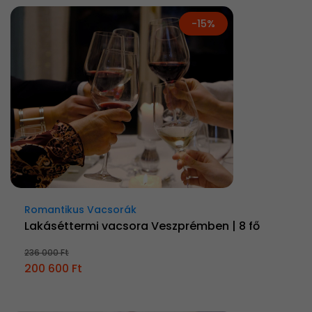
-15%
Romantikus Vacsorák
Lakáséttermi vacsora Veszprémben | 8 fő
236 000 Ft
200 600 Ft