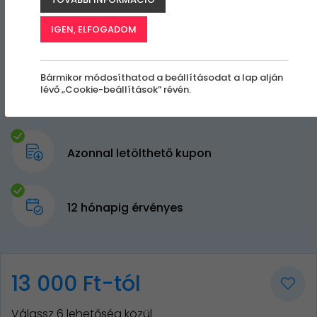
IGEN, ELFOGADOM
Bármikor módosíthatod a beállításodat a lap alján
lévő „Cookie-beállítások” révén.
Azonnal letölthető kupon
12 hónapig érvényes
13 000 Ft-tól
Válassz 6 lehetőség közül