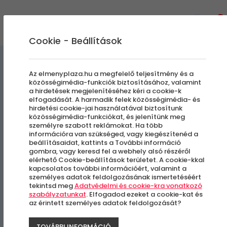
0
Cookie - Beállítások
Repülőgép Szimulátorok
Élmények a Levegőben
Az elmenyplaza.hu a megfelelő teljesítmény és a
közösségimédia-funkciók biztosításához, valamint
a hirdetések megjelenítéséhez kéri a cookie-k
Cessna 172 Repülőgép
elfogadását. A harmadik felek közösségimédia- és
hirdetési cookie-jai használatával biztosítunk
Szimulátor Vezetés
közösségimédia-funkciókat, és jelenítünk meg
személyre szabott reklámokat. Ha több
információra van szükséged, vagy kiegészítenéd a
beállításaidat, kattints a További információ
Budapest, IX. kerület
gombra, vagy keresd fel a webhely alsó részéről
elérhető Cookie-beállítások területet. A cookie-kkal
kapcsolatos további információért, valamint a
személyes adatok feldolgozásának ismertetéséért
tekintsd meg
Adatvédelmi és cookie-kra vonatkozó
szabályzatunkat
. Elfogadod ezeket a cookie-kat és
az érintett személyes adatok feldolgozását?
TOVÁBBI INFORMÁCIÓ