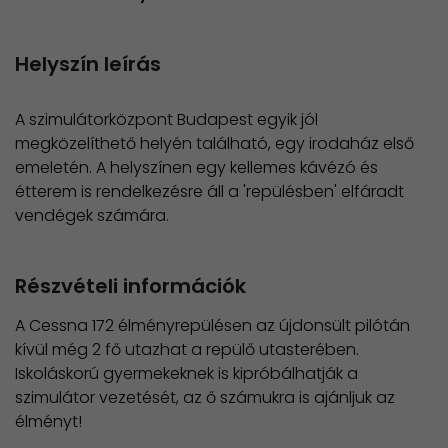
Helyszín leírás
A szimulátorközpont Budapest egyik jól
megközelíthető helyén található, egy irodaház első
emeletén. A helyszínen egy kellemes kávézó és
étterem is rendelkezésre áll a 'repülésben' elfáradt
vendégek számára.
Részvételi információk
A Cessna 172 élményrepülésen az újdonsült pilótán
kívül még 2 fő utazhat a repülő utasterében.
​Iskoláskorú gyermekeknek is kipróbálhatják a
szimulátor vezetését, az ő számukra is ajánljuk az
élményt!