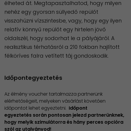
élheted át. Megtapasztalhatod, hogy milyen
nehéz egy gyorsan süllyedő repülőt
visszahúzni vízszintesbe, vagy, hogy egy ilyen
relatív könnyű repülőt egy hirtelen jövő
oldalszél, hogy sodorhat le a pályájáról. A
realisztikus térhatásról a 210 fokban hajlított
félköríves falra vetített táj gondoskodik.
Időpontegyeztetés
Az élmény voucher tartalmazza partnerünk
elérhetőségeit, melyeken vásárlást követően
időpontot lehet egyeztetni.
Időpont
egyeztetés során pontosan jelezd partnerünknek,
hogy melyik szimulátorra és hány perces opcióra
szól az utalványod!