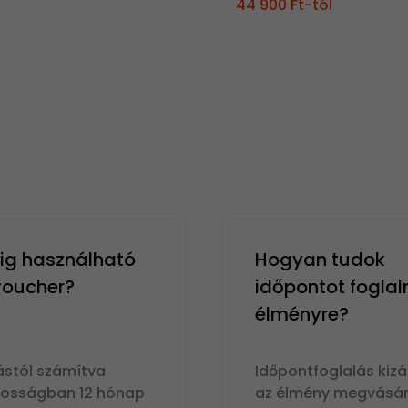
44 900 Ft-tól
g használható
Hogyan tudok
 voucher?
időpontot foglal
élményre?
ástól számítva
Időpontfoglalás kizá
nosságban 12 hónap
az élmény megvásár