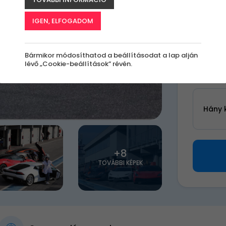
92 6
IGEN, ELFOGADOM
Válassz 
Bármikor módosíthatod a beállításodat a lap alján
Melyi
lévő „Cookie-beállítások” révén.
Hány 
+8
TOVÁBBI KÉPEK