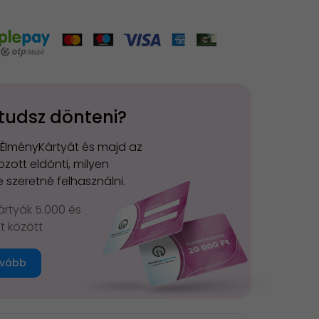
tudsz dönteni?
 ÉlményKártyát és majd az
zott eldönti, milyen
 szeretné felhasználni.
rtyák 5.000 és
Ft között
vább