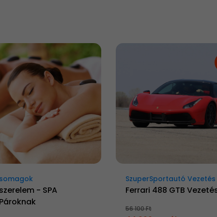
Csomagok
SzuperSportautó Vezetés
szerelem - SPA
Ferrari 488 GTB Vezeté
Pároknak
56 100 Ft