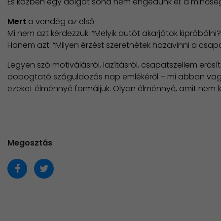
És közben egy dolgot soha nem engedünk el: a minőség i
Mert
a vendég az első.
Mi nem azt kérdezzük: “Melyik autót akarjátok kipróbálni?
Hanem azt: “Milyen érzést szeretnétek hazavinni a csap
Legyen szó motiválásról, lazításról, csapatszellem erősí
dobogtató száguldozós nap emlékéről – mi abban vag
ezeket élménnyé formáljuk. Olyan élménnyé, amit nem lehe
Megosztás