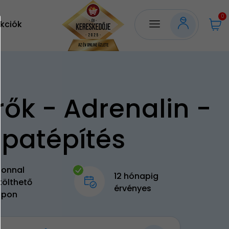
0
kciók
rők - Adrenalin -
patépítés
zonnal
12 hónapig
tölthető
érvényes
upon