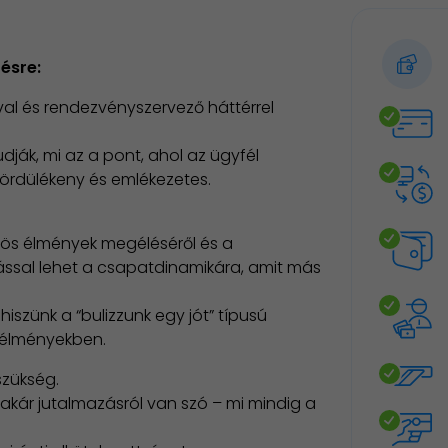
ésre:
ával és rendezvényszervező háttérrel
ák, mi az a pont, ahol az ügyfél
ördülékeny és emlékezetes.
zös élmények megéléséről és a
tással lehet a csapatdinamikára, amit más
hiszünk a “bulizzunk egy jót” típusú
 élményekben.
szükség.
 akár jutalmazásról van szó – mi mindig a