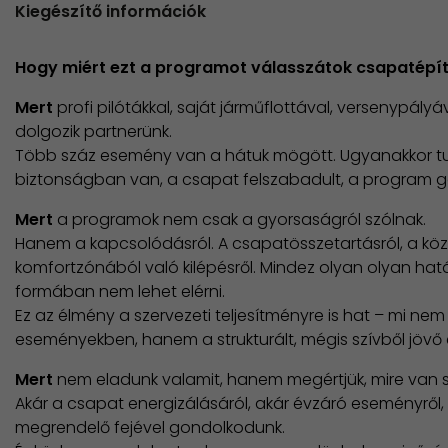
Kiegészítő információk
Hogy miért ezt a programot válasszátok csapatépít
Mert
profi pilótákkal, saját járműflottával, versenypály
dolgozik partnerünk.
Több száz esemény van a hátuk mögött. Ugyanakkor tudj
biztonságban van, a csapat felszabadult, a program g
Mert
a programok nem csak a gyorsaságról szólnak.
Hanem a kapcsolódásról. A csapatösszetartásról, a kö
komfortzónából való kilépésről. Mindez olyan olyan ha
formában nem lehet elérni.
Ez az élmény a szervezeti teljesítményre is hat – mi nem 
eseményekben, hanem a strukturált, mégis szívből jövő
Mert
nem eladunk valamit, hanem megértjük, mire van 
Akár a csapat energizálásáról, akár évzáró eseményről,
megrendelő fejével gondolkodunk.