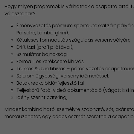
Hogy milyen programok is várhatnak a csapatra attól
választanak?:
Élményvezetés prémium sportautókkal zárt pályán 
Porsche, Lamborghini);
Kétüléses formaautós száguldás versenypályán;
Drift taxi (profi pilótával);
Szimulátor bajnokság;
Forma 1-es kerékcsere kihívás;
Trükkös Suzuki kihívás – páros vezetés csapatmun
Szlalom ügyességi verseny időméréssel;
Batak reakcióidő-fejlesztő fal;
Teljeskörű fotó-videó dokumentáció (vágott kisfilm
Igény szerint catering;
Mindez kombinálható, személyre szabható, sőt, akár stor
márkaüzenetet, egy céges eszmét szeretne a csapat be