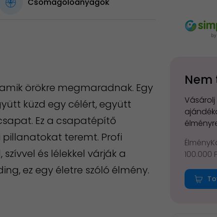
Csomagolóanyagok
Nem 
, amik örökre megmaradnak. Egy
Vásárolj
ütt küzd egy célért, együtt
ajándéko
csapat. Ez a csapatépítő
élményre
pillanatokat teremt. Profi
ÉlményKá
 szívvel és lélekkel várják a
100.000 
ng, ez egy életre szóló élmény.
To