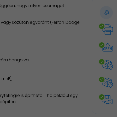
 függően, hogy milyen csomagot
vagy közúton egyaránt (Ferrari, Dodge,
kára hangolva;
mel!);
ytellingre is építhető – ha például egy
építeni.