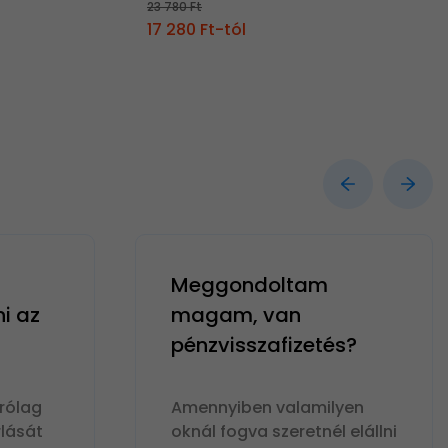
23 780 Ft
17 280 Ft-tól
Meggondoltam
ni az
magam, van
pénzvisszafizetés?
rólag
Amennyiben valamilyen
lását
oknál fogva szeretnél elállni