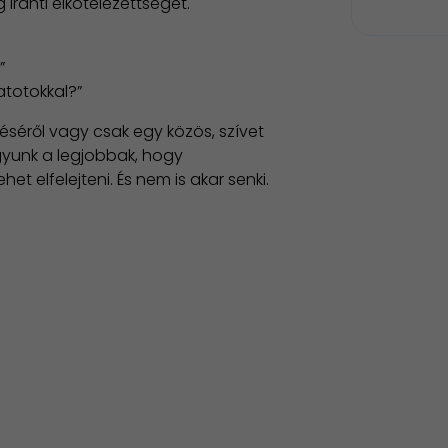
ránti elkötelezettséget.
”
atotokkal?”
téséről vagy csak egy közös, szívet
yunk a legjobbak, hogy
t elfelejteni. És nem is akar senki.