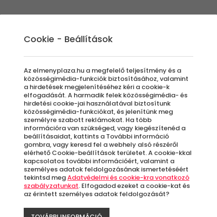
Élmények
Ajándék ötletek
Újdonságok
A
Cookie - Beállítások
Az elmenyplaza.hu a megfelelő teljesítmény és a
közösségimédia-funkciók biztosításához, valamint
a hirdetések megjelenítéséhez kéri a cookie-k
Lóe
elfogadását. A harmadik felek közösségimédia- és
hirdetési cookie-jai használatával biztosítunk
közösségimédia-funkciókat, és jelenítünk meg
személyre szabott reklámokat. Ha több
Csa
információra van szükséged, vagy kiegészítenéd a
beállításaidat, kattints a További információ
gombra, vagy keresd fel a webhely alsó részéről
elérhető Cookie-beállítások területet. A cookie-kkal
A
kapcsolatos további információért, valamint a
személyes adatok feldolgozásának ismertetéséért
le
tekintsd meg
Adatvédelmi és cookie-kra vonatkozó
k
szabályzatunkat
. Elfogadod ezeket a cookie-kat és
az érintett személyes adatok feldolgozását?
TOVÁBBI INFORMÁCIÓ