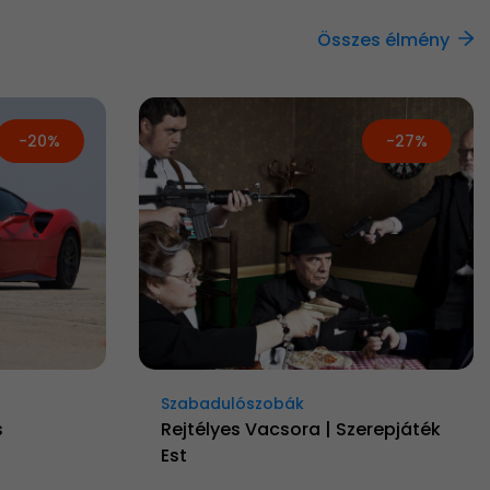
Összes élmény
-20%
-27%
Szabadulószobák
s
Rejtélyes Vacsora | Szerepjáték
Est