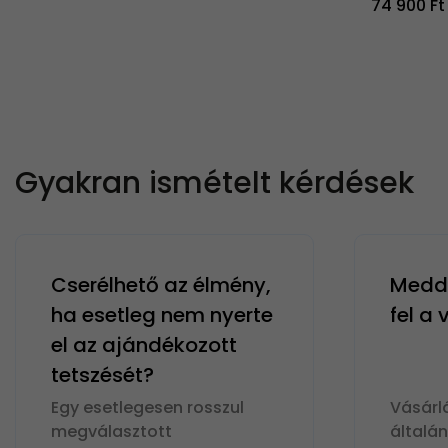
74 900 Ft
Gyakran ismételt kérdések
Cserélhető az élmény,
Meddi
ha esetleg nem nyerte
fel a
el az ajándékozott
tetszését?
Egy esetlegesen rosszul
Vásárl
megválasztott
általá