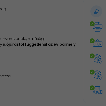
 meg
er nyomvonalú, minőségi
y i
dőjárástól függetlenül az év bármely
mazza.