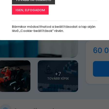
S
IGEN, ELFOGADOM
A
le
Bármikor módosíthatod a beállításodat a lap alján
k
lévő „Cookie-beállítások” révén.
60 0
+7
TOVÁBBI KÉPEK