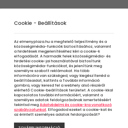
Élmények
Ajándék ötletek
Újdonságok
A
Cookie - Beállítások
Az elmenyplaza.hu a megfelelő teljesítmény és a
közösségimédia-funkciók biztosításához, valamint
a hirdetések megjelenítéséhez kéri a cookie-k
Cso
elfogadását. A harmadik felek közösségimédia- és
hirdetési cookie-jai használatával biztosítunk
közösségimédia-funkciókat, és jelenítünk meg
személyre szabott reklámokat. Ha több
gok
információra van szükséged, vagy kiegészítenéd a
beállításaidat, kattints a További információ
gombra, vagy keresd fel a webhely alsó részéről
pál
elérhető Cookie-beállítások területet. A cookie-kkal
kapcsolatos további információért, valamint a
személyes adatok feldolgozásának ismertetéséért
tekintsd meg
Adatvédelmi és cookie-kra vonatkozó
Szé
szabályzatunkat
. Elfogadod ezeket a cookie-kat és
az érintett személyes adatok feldolgozását?
TOVÁBBI INFORMÁCIÓ