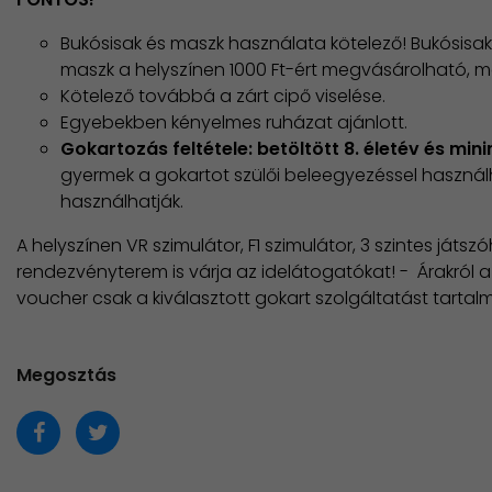
Bukósisak és maszk használata kötelező! Bukósisak
maszk a helyszínen 1000 Ft-ért megvásárolható, m
Kötelező továbbá a zárt cipő viselése.
Egyebekben kényelmes ruházat ajánlott.
Gokartozás feltétele: betöltött 8. életév és 
gyermek a gokartot szülői beleegyezéssel haszná
használhatják.
​A helyszínen VR szimulátor, F1 szimulátor, 3 szintes ját
rendezvényterem is várja az idelátogatókat! - Árakról a
voucher csak a kiválasztott gokart szolgáltatást tarta
Megosztás