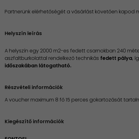
Partnerünk elérhetőségét a vásárlást követően kapod
Helyszín leírás
A helyszín egy 2000 m2-es fedett csarnokban 240 mét
aszfaltburkolattal rendelkező technikás
fedett pálya
, íg
időszakában látogatható.
Részvételi információk
A voucher maximum 8 fő 15 perces gokartozását tartal
Kiegészítő információk
FONTOS!