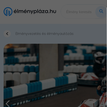
Élményvezetés és élményautózás