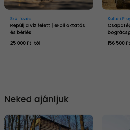
Szörfözés
Kültéri P
Repülj a víz felett | eFoil oktatás
Csapatép
és bérlés
bográcsgu
25 000 Ft-tól
156 500 F
Neked ajánljuk