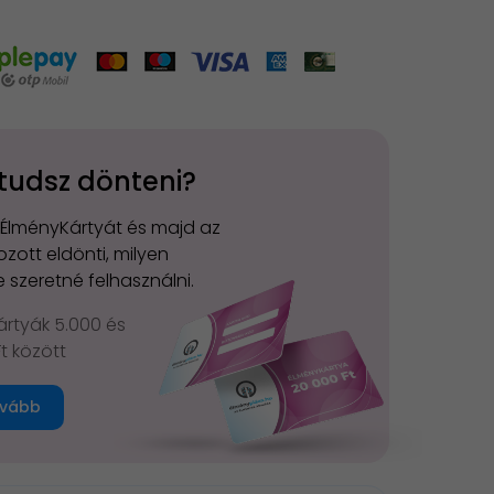
tudsz dönteni?
 ÉlményKártyát és majd az
zott eldönti, milyen
 szeretné felhasználni.
rtyák 5.000 és
Ft között
vább