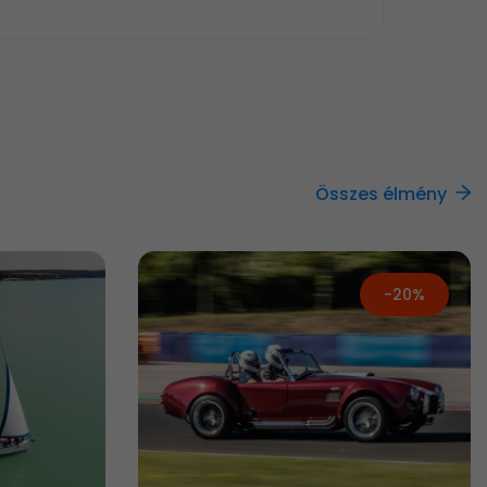
Összes élmény
-20%