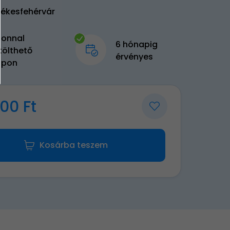
zékesfehérvár
zonnal
6 hónapig
tölthető
érvényes
upon
00 Ft
Kosárba teszem