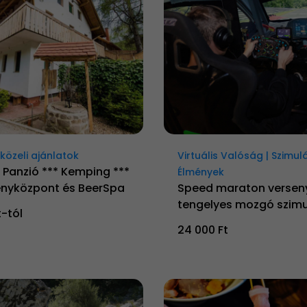
özeli ajánlatok
Virtuális Valóság | Szimul
 Panzió *** Kemping ***
Élmények
nyközpont és BeerSpa
Speed maraton versen
tengelyes mozgó szimu
t-tól
24 000 Ft