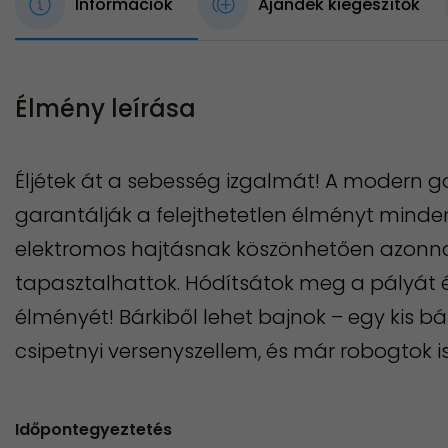
Információk
Ajándék kiegészítők
Élmény leírása
Éljétek át a sebesség izgalmát! A modern go
garantálják a felejthetetlen élményt minde
elektromos hajtásnak köszönhetően azonna
tapasztalhattok. Hódítsátok meg a pályát é
élményét! Bárkiből lehet bajnok – egy kis b
csipetnyi versenyszellem, és már robogtok is
Időpontegyeztetés