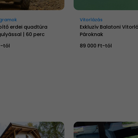
rogramok
Vitorlázás
ítő erdei quadtúra
Exkluzív Balatoni Vitorl
lyással | 60 perc
Pároknak
t-tól
89 000 Ft-tól