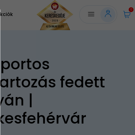
0
kciók
portos
artozás fedett
yán |
kesfehérvár