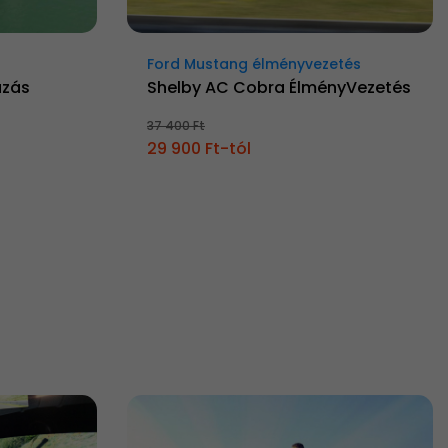
Ford Mustang élményvezetés
ázás
Shelby AC Cobra ÉlményVezetés
37 400 Ft
29 900 Ft-tól