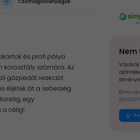
Csomagolóanyagok
Nem 
kartok és profi pálya
Vásárolj
n korosztály számára. Az
ajándéko
li gázpedál reakciót
élményre
s éljétek át a sebesség
ÉlményKá
átorság, egy
100.000 
 a célig!
To