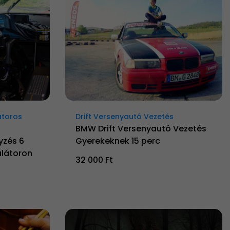
átoros
Drift Versenyautó Vezetés
BMW Drift Versenyautó Vezetés
yzés 6
Gyerekeknek 15 perc
látoron
32 000 Ft