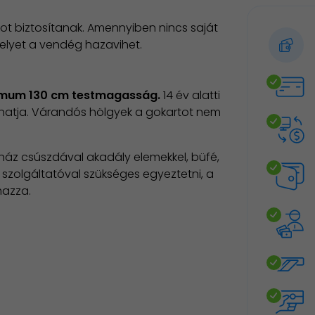
ot biztosítanak. Amennyiben nincs saját
elyet a vendég hazavihet.
minimum 130 cm testmagasság.
14 év alatti
lhatja. Várandós hölgyek a gokartot nem
szóház csúszdával akadály elemekkel, büfé,
 szolgáltatóval szükséges egyeztetni, a
lmazza.