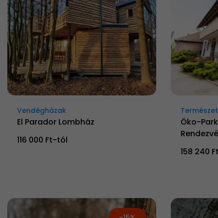
Vendégházak
Természetk
El Parador Lombház
Öko-Park
Rendezvé
116 000 Ft-tól
158 240 F
-15%