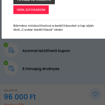
IGEN, ELFOGADOM
Bármikor módosíthatod a beállításodat a lap alján
lévő „Cookie-beállítások” révén.
Azonnal letölthető kupon
6 hónapig érvényes
120 000 Ft
96 000 Ft