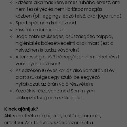
Edzésre alkalmas kényelmes ruhába érkezz, ami
nem feszélyez és nem korlátoz mozgás
közben (pl.: leggings, edző felső, akár jóga ruha).
Sportcipőt nem kell hoznod.
Frissítőt érdemes hozni.
Jóga zokni szükséges, csúszásgátló talppal,
higiéniai és balesetvédelmi okok miatt (ezt a
helyszínen is tudsz vásárolni).
A terhesség első 3 hónapjában nem lehet részt
venni ilyen edzésen!
Az edzésen 16 éves kor az alsó korhatár. 18 év
alatt szükséges egy szülői beleegyező
nyilatkozat az órán való részvételre.
Kezdők is részt vehetnek! Semmilyen
előképzettség nem szükséges.
​Kinek ajánljuk?
Akik szeretnék az alakjukat, testüket formálni,
erősíteni. Akik tónusos, szálkás izomzatra