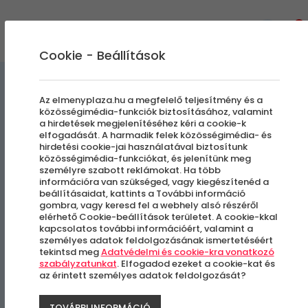
0
Cookie - Beállítások
Egyedi Élmények
Az elmenyplaza.hu a megfelelő teljesítmény és a
közösségimédia-funkciók biztosításához, valamint
a hirdetések megjelenítéséhez kéri a cookie-k
Egy összekapcsoló pilates
elfogadását. A harmadik felek közösségimédia- és
hirdetési cookie-jai használatával biztosítunk
élmény | 2 fő 6 alkalom
közösségimédia-funkciókat, és jelenítünk meg
személyre szabott reklámokat. Ha több
információra van szükséged, vagy kiegészítenéd a
beállításaidat, kattints a További információ
Budapest, XIII. kerület
gombra, vagy keresd fel a webhely alsó részéről
elérhető Cookie-beállítások területet. A cookie-kkal
kapcsolatos további információért, valamint a
személyes adatok feldolgozásának ismertetéséért
-20%
tekintsd meg
Adatvédelmi és cookie-kra vonatkozó
szabályzatunkat
. Elfogadod ezeket a cookie-kat és
az érintett személyes adatok feldolgozását?
TOVÁBBI INFORMÁCIÓ