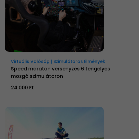
Virtuális Valóság | Szimulátoros Élmények
Speed maraton versenyzés 6 tengelyes
mozgó szimulátoron
24 000 Ft