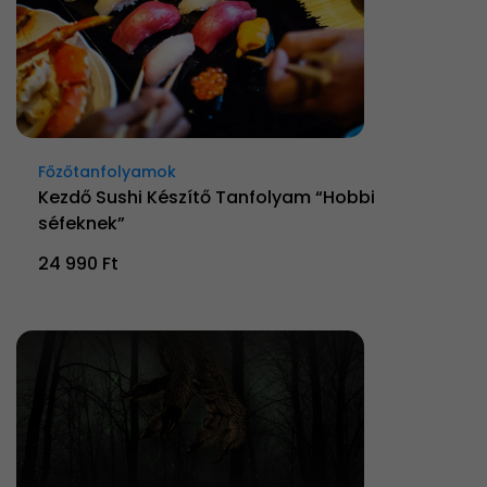
Főzőtanfolyamok
Kezdő Sushi Készítő Tanfolyam “Hobbi
séfeknek”
24 990 Ft