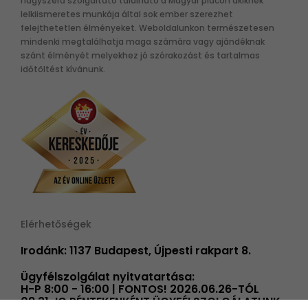
nagyszerű szolgáltató található a Magyar piacon akiknek
lelkiismeretes munkája által sok ember szerezhet
felejthetetlen élményeket. Weboldalunkon természetesen
mindenki megtalálhatja maga számára vagy ajándéknak
szánt élményét melyekhez jó szórakozást és tartalmas
időtöltést kívánunk.
Elérhetőségek
Irodánk: 1137 Budapest, Újpesti rakpart 8.
Ügyfélszolgálat nyitvatartása:
H-P 8:00 - 16:00 | FONTOS! 2026.06.26-TÓL
08.31-IG PÉNTEKENKÉNT ÜGYFÉLSZOLGÁLATUNK