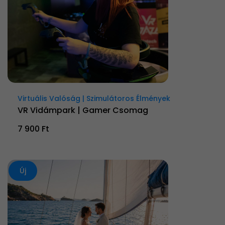
Virtuális Valóság | Szimulátoros Élmények
VR Vidámpark | Gamer Csomag
7 900 Ft
Új