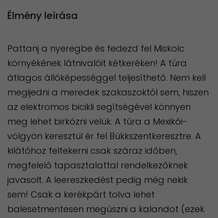
Élmény leírása
Pattanj a nyeregbe és fedezd fel Miskolc
környékének látnivalóit kétkeréken! A túra
átlagos állóképességgel teljesíthető. Nem kell
megijedni a meredek szakaszoktól sem, hiszen
az elektromos bicikli segítségével könnyen
meg lehet birkózni velük. A túra a Mexikói-
völgyön keresztül ér fel Bükkszentkeresztre. A
kilátóhoz feltekerni csak száraz időben,
megfelelő tapasztalattal rendelkezőknek
javasolt. A leereszkedést pedig még nekik
sem! Csak a kerékpárt tolva lehet
balesetmentesen megúszni a kalandot (ezek