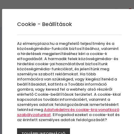
0
Cookie - Beállítások
Nem Mindennapi Járgányok
Az elmenyplaza.hu a megfelelő teljesítmény és a
közösségimédia-funkciók biztosításához, valamint
a hirdetések megjelenítéséhez kéri a cookie-k
Elektromos kerékpártúra
elfogadását. A harmadik felek közösségimédia- és
hirdetési cookie-jai használatával biztosítunk
Bükkszentkeresztre |
közösségimédia-funkciókat, és jelenítünk meg
személyre szabott reklámokat. Ha több
Hétköznap | Túravezető
információra van szükséged, vagy kiegészítenéd a
beállításaidat, kattints a További információ
gombra, vagy keresd fel a webhely alsó részéről
nélkül
elérhető Cookie-beállítások területet. A cookie-kkal
kapcsolatos további információért, valamint a
személyes adatok feldolgozásának ismertetéséért
tekintsd meg
Adatvédelmi és cookie-kra vonatkozó
Miskolc
szabályzatunkat
. Elfogadod ezeket a cookie-kat és
az érintett személyes adatok feldolgozását?
TOVÁBBI INFORMÁCIÓ