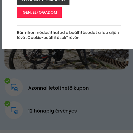
IGEN, ELFOGADOM
Bármikor módosíthatod a beállításodat a lap alján
lévő „Cookie-beállítások” révén.
Azonnal letölthető kupon
12 hónapig érvényes