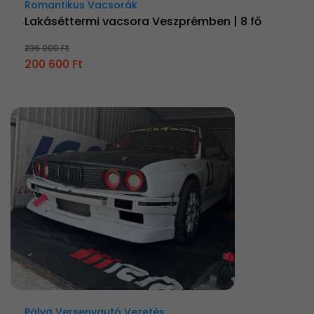
Romantikus Vacsorák
Lakáséttermi vacsora Veszprémben | 8 fő
236 000 Ft
200 600 Ft
Pálya Versenyautó Vezetés