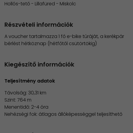
Hollós-tető - Lillafüred - Miskolc
Részvételi információk
A voucher tartalmazza 1 fő e-bike túráját, a kerékpár
bérlést hétköznap (hétfőtől csütörtökig)
Kiegészítő információk
Teljesítmény adatok
Távolság: 30,31 km
Szint: 764 m
Menentidő: 2-4 óra
Nehézségi fok: átlagos állóképességgel teljesíthető