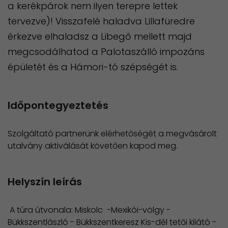
a kerékpárok nem ilyen terepre lettek
tervezve)! Visszafelé haladva Lillafüredre
érkezve elhaladsz a Libegő mellett majd
megcsodálhatod a Palotaszálló impozáns
épületét és a Hámori-tó szépségét is.
Időpontegyeztetés
Szolgáltató partnerünk elérhetőségét a megvásárolt
utalvány aktiválását követően kapod meg.
Helyszín leírás
A túra útvonala: Miskolc -Mexikói-völgy -
Bükkszentlászló - Bükkszentkeresz Kis-dél tetői kilátó -