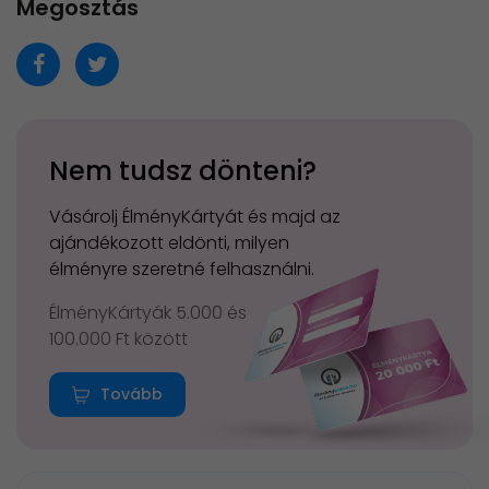
Megosztás
Nem tudsz dönteni?
Vásárolj ÉlményKártyát és majd az
ajándékozott eldönti, milyen
élményre szeretné felhasználni.
ÉlményKártyák 5.000 és
100.000 Ft között
Tovább