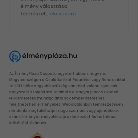
élmény választása
természet
...
elolvasom
Az ÉlményPláza Csapata egyetért abban, hogy ma
Magyarországon a Családunkkal, Párunkkal vagy Barátainkkal
töltött időre nagyobb szükség van mint valaha. Igen sok
nagyszerű szolgáltató található a Magyar piacon akiknek
lelkiismeretes munkája által sok ember szerezhet
felejthetetlen élményeket. Weboldalunkon természetesen
mindenki megtalálhatja maga számára vagy ajándéknak
szánt élményét melyekhez jó szórakozást és tartalmas
időtöltést kívánunk.