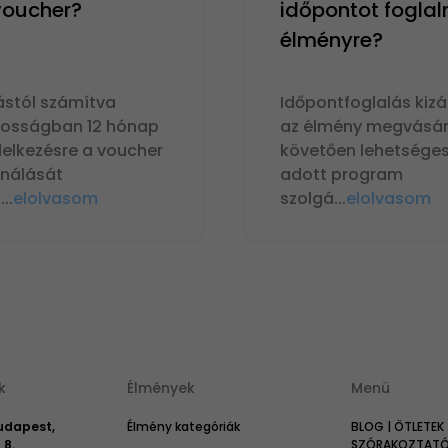
 voucher?
időpontot foglal
élményre?
ástól számítva
Időpontfoglalás kizá
nosságban 12 hónap
az élmény megvásár
delkezésre a voucher
követően lehetséges
ználását
adott program
n
...
elolvasom
szolgá
...
elolvasom
k
Élmények
Menü
Budapest,
Élmény kategóriák
BLOG | ÖTLETEK 
 8.
SZÓRAKOZTATÓ 