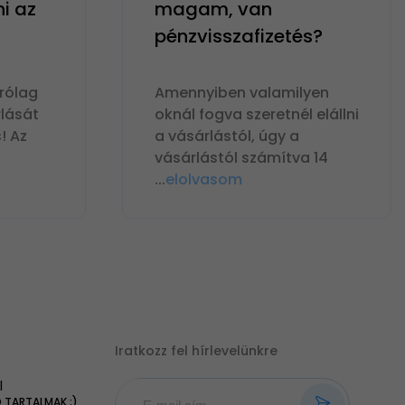
ni az
magam, van
pénzvisszafizetés?
rólag
Amennyiben valamilyen
lását
oknál fogva szeretnél elállni
! Az
a vásárlástól, úgy a
vásárlástól számítva 14
...
elolvasom
Iratkozz fel hírlevelünkre
|
TARTALMAK ;)