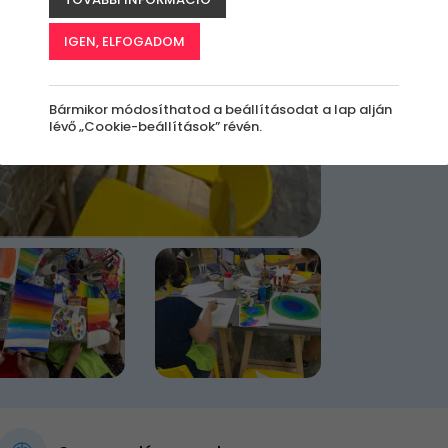
k
IGEN, ELFOGADOM
Jelen
Bármikor módosíthatod a beállításodat a lap alján
lévő „Cookie-beállítások” révén.