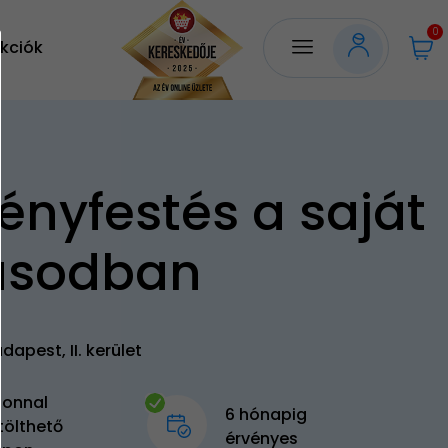
0
kciók
ényfestés a saját
lusodban
dapest, II. kerület
zonnal
6 hónapig
tölthető
érvényes