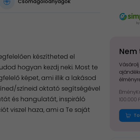
Csomagolóanyagok
Nem 
egfelelően készítheted el
Vásárolj
tudod hogyan kezdj neki. Most te
ajándéko
elelő képet, ami illik a lakásod
élményre
zíned/színeid oktató segítségével
ÉlményKá
át és hangulatát, inspiráló
100.000 
ót viszel haza, ami a Te saját
To