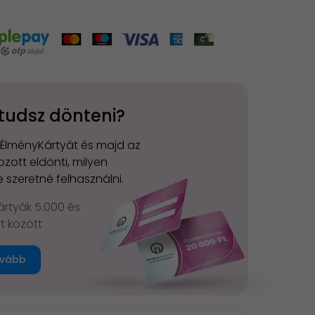
tudsz dönteni?
 ÉlményKártyát és majd az
zott eldönti, milyen
 szeretné felhasználni.
rtyák 5.000 és
Ft között
vább