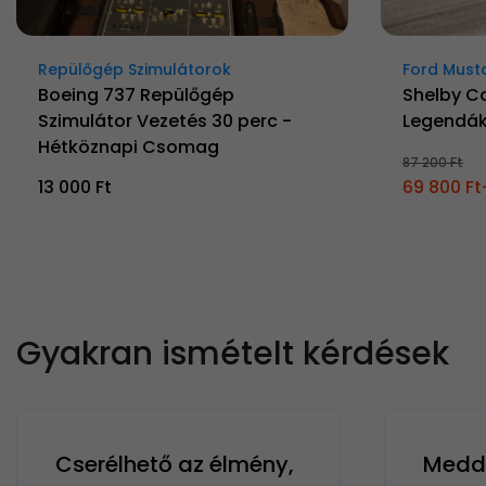
Repülőgép Szimulátorok
Ford Must
Boeing 737 Repülőgép
Shelby C
Szimulátor Vezetés 30 perc -
Legendá
Hétköznapi Csomag
87 200 Ft
13 000 Ft
69 800 Ft
Gyakran ismételt kérdések
Cserélhető az élmény,
Meddi