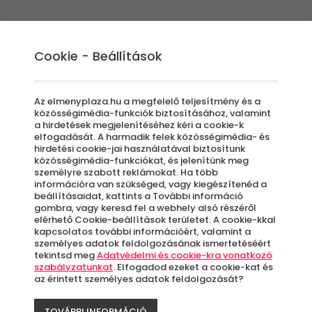
Élmények
Ajándék ötletek
Újdonságok
A
Cookie - Beállítások
Az elmenyplaza.hu a megfelelő teljesítmény és a
közösségimédia-funkciók biztosításához, valamint
a hirdetések megjelenítéséhez kéri a cookie-k
Élm
elfogadását. A harmadik felek közösségimédia- és
hirdetési cookie-jai használatával biztosítunk
közösségimédia-funkciókat, és jelenítünk meg
személyre szabott reklámokat. Ha több
stí
információra van szükséged, vagy kiegészítenéd a
beállításaidat, kattints a További információ
gombra, vagy keresd fel a webhely alsó részéről
elérhető Cookie-beállítások területet. A cookie-kkal
kapcsolatos további információért, valamint a
Bu
személyes adatok feldolgozásának ismertetéséért
tekintsd meg
Adatvédelmi és cookie-kra vonatkozó
szabályzatunkat
. Elfogadod ezeket a cookie-kat és
az érintett személyes adatok feldolgozását?
A
le
TOVÁBBI INFORMÁCIÓ