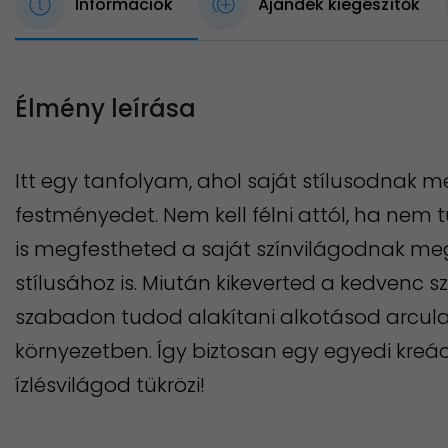
Információk
Ajándék kiegészítők
Élmény leírása
Itt egy tanfolyam, ahol saját stílusodnak m
festményedet. Nem kell félni attól, ha nem 
is megfestheted a saját színvilágodnak megf
stílusához is. Miután kikeverted a kedvenc s
szabadon tudod alakítani alkotásod arculat
környezetben. Így biztosan egy egyedi kreáci
ízlésvilágod tükrözi!