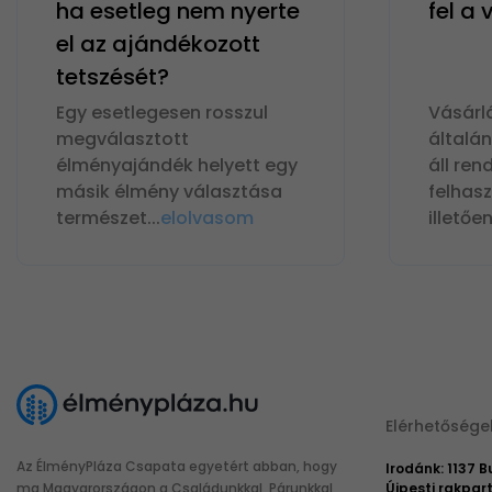
ha esetleg nem nyerte
fel a
el az ajándékozott
tetszését?
Egy esetlegesen rosszul
Vásárl
megválasztott
általá
élményajándék helyett egy
áll ren
másik élmény választása
felhas
természet
...
elolvasom
illetőe
Elérhetősége
Az ÉlményPláza Csapata egyetért abban, hogy
Irodánk: 1137 
ma Magyarországon a Családunkkal, Párunkkal
Újpesti rakpart