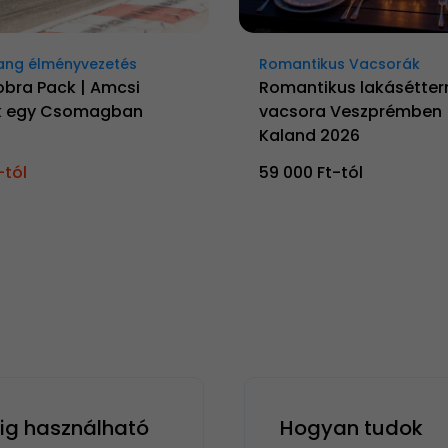
ang élményvezetés
Romantikus Vacsorák
obra Pack | Amcsi
Romantikus lakásétter
k egy Csomagban
vacsora Veszprémben |
Kaland 2026
-tól
59 000 Ft-tól
g használható
Hogyan tudok