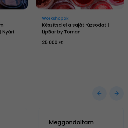
Workshopok
mi
Készítsd el a saját rúzsodat |
 Nyári
LipBar by Toman
25 000 Ft
Meggondoltam