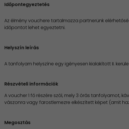
Időpontegyeztetés
Az élmény vouchere tartalmazza partnerünk elérhetősé
időpontot lehet egyeztetni.
Helyszín leírás
A tanfolyam helyszíne egy igényesen kialakított II. kerület
Részvételi információk
A voucher 1 fő részére szól, mely 3 órás tanfolyamot, ká
vászonra vagy farostlemezre elkészített képet (amit haza
Megosztás