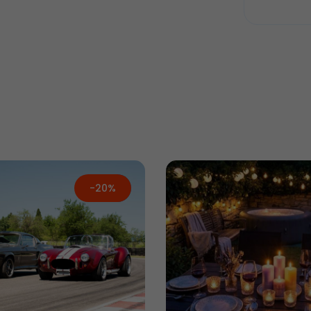
-20%
Új