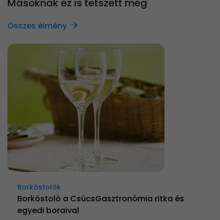
Másoknak ez is tetszett még
Összes élmény
Borkóstolók
Borkóstoló a CsúcsGasztronómia ritka és
egyedi boraival