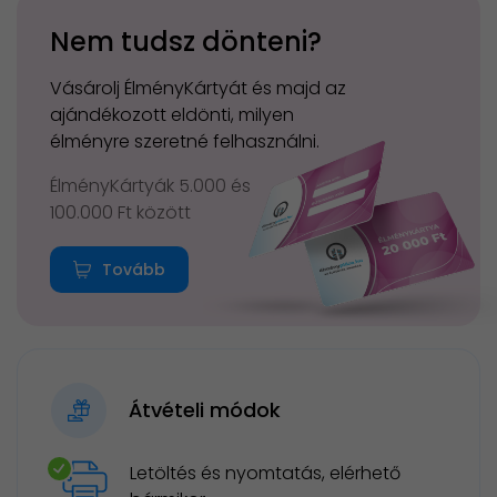
Nem tudsz dönteni?
Vásárolj ÉlményKártyát és majd az
ajándékozott eldönti, milyen
élményre szeretné felhasználni.
ÉlményKártyák 5.000 és
100.000 Ft között
Tovább
Átvételi módok
Letöltés és nyomtatás, elérhető