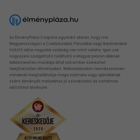
Az ÉlményPláza Csapata egyetért abban, hogy ma
Magyarországon a Családunkkal, Párunkkal vagy Barátainkkal
töltött időre nagyobb szükség van mint valaha. Igen sok
nagyszerű szolgáltató található a Magyar piacon akiknek
lelkiismeretes munkája által sok ember szerezhet
felejthetetlen élményeket. Weboldalunkon természetesen
mindenki megtalálhatja maga számára vagy ajándéknak
szánt élményét melyekhez jó szórakozást és tartalmas
időtöltést kívánunk.