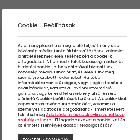
0
Cookie - Beállítások
Egyedi Élmények
Az elmenyplaza.hu a megfelelő teljesítmény és a
közösségimédia-funkciók biztosításához, valamint
a hirdetések megjelenítéséhez kéri a cookie-k
Énekeljen úgy mint a
elfogadását. A harmadik felek közösségimédia- és
hirdetési cookie-jai használatával biztosítunk
Sztárok! | Stúdió Felvétel
közösségimédia-funkciókat, és jelenítünk meg
személyre szabott reklámokat. Ha több
információra van szükséged, vagy kiegészítenéd a
beállításaidat, kattints a További információ
Budapest, VI. kerület
gombra, vagy keresd fel a webhely alsó részéről
elérhető Cookie-beállítások területet. A cookie-kkal
kapcsolatos további információért, valamint a
személyes adatok feldolgozásának ismertetéséért
tekintsd meg
Adatvédelmi és cookie-kra vonatkozó
szabályzatunkat
. Elfogadod ezeket a cookie-kat és
az érintett személyes adatok feldolgozását?
TOVÁBBI INFORMÁCIÓ