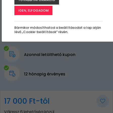
IGEN, ELFOGADOM
Bármikor módosíthatod a beállításodat a lap alján
lévő „Cookie-beállítások” révén.
Azonnal letölthető kupon
12 hónapig érvényes
17 000 Ft-tól
Válassz 6 lehetőség közül