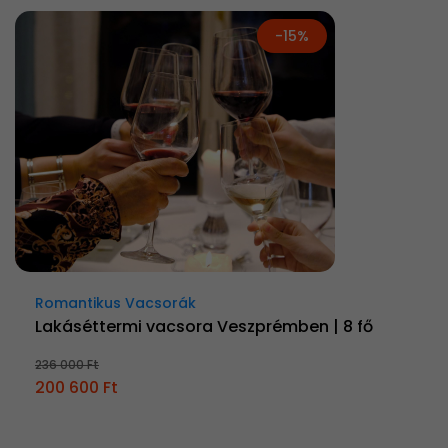
-15%
Romantikus Vacsorák
Lakáséttermi vacsora Veszprémben | 8 fő
236 000 Ft
200 600 Ft