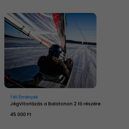
Téli Élmények
JégVitorlázás a Balatonon 2 fő részére
45 000 Ft