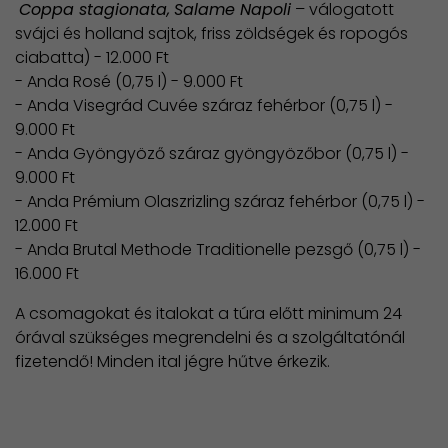
Coppa stagionata,
Salame Napoli
– válogatott
svájci és holland sajtok, friss zöldségek és ropogós
ciabatta) - 12.000 Ft
- Anda Rosé (0,75 l) - 9.000 Ft
- Anda Visegrád Cuvée száraz fehérbor (0,75 l) -
9.000 Ft
- Anda Gyöngyöző száraz gyöngyözőbor (0,75 l) -
9.000 Ft
- Anda Prémium Olaszrizling száraz fehérbor (0,75 l) -
12.000 Ft
- Anda Brutal Methode Traditionelle pezsgő (0,75 l) -
16.000 Ft
A csomagokat és italokat a túra előtt minimum 24
órával szükséges megrendelni és a szolgáltatónál
fizetendő! Minden ital jégre hűtve érkezik.