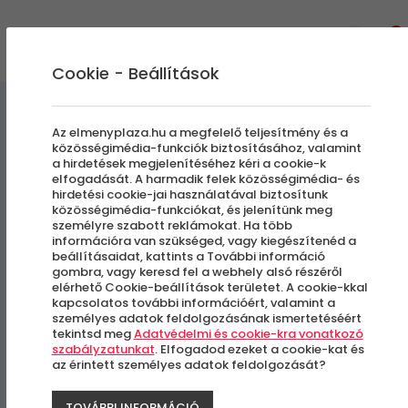
0
Cookie - Beállítások
Vizen, Vízben, Víz alatt
Az elmenyplaza.hu a megfelelő teljesítmény és a
közösségimédia-funkciók biztosításához, valamint
a hirdetések megjelenítéséhez kéri a cookie-k
Esztergom/Szentendre
elfogadását. A harmadik felek közösségimédia- és
hirdetési cookie-jai használatával biztosítunk
hajókirándulás | 120 perc
közösségimédia-funkciókat, és jelenítünk meg
személyre szabott reklámokat. Ha több
információra van szükséged, vagy kiegészítenéd a
beállításaidat, kattints a További információ
Visegrád
gombra, vagy keresd fel a webhely alsó részéről
elérhető Cookie-beállítások területet. A cookie-kkal
kapcsolatos további információért, valamint a
személyes adatok feldolgozásának ismertetéséért
tekintsd meg
Adatvédelmi és cookie-kra vonatkozó
szabályzatunkat
. Elfogadod ezeket a cookie-kat és
az érintett személyes adatok feldolgozását?
TOVÁBBI INFORMÁCIÓ