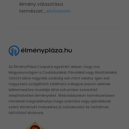
élmény választása
természet
...
elolvasom
Az ÉlményPláza Csapata egyetért abban, hogy ma
Magyarországon a Családunkkal, Párunkkal vagy Barátainkkal
töltött időre nagyobb szükség van mint valaha. Igen sok
nagyszerű szolgáltató található a Magyar piacon akiknek
lelkiismeretes munkája által sok ember szerezhet
felejthetetlen élményeket. Weboldalunkon természetesen
mindenki megtalálhatja maga számára vagy ajándéknak
szánt élményét melyekhez jó szórakozást és tartalmas
időtöltést kívánunk.