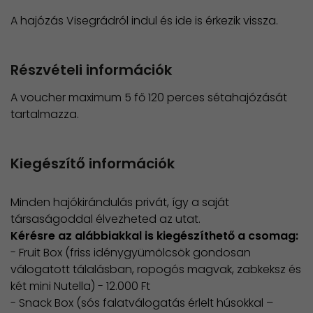
A hajózás Visegrádról indul és ide is érkezik vissza.
Részvételi információk
A voucher maximum 5 fő 120 perces sétahajózását
tartalmazza.
Kiegészítő információk
Minden hajókirándulás privát, így a saját
társaságoddal élvezheted az utat. ​
Kérésre az alábbiakkal is kiegészíthető a csomag:
- Fruit Box (friss idénygyümölcsök gondosan
válogatott tálalásban, ropogós magvak, zabkeksz és
két mini Nutella) - 12.000 Ft
- Snack Box (sós falatválogatás érlelt húsokkal –