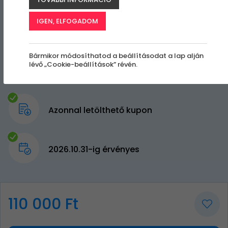
IGEN, ELFOGADOM
Bármikor módosíthatod a beállításodat a lap alján
lévő „Cookie-beállítások” révén.
Azonnal letölthető kupon
2026.10.31-ig érvényes
110 000 Ft