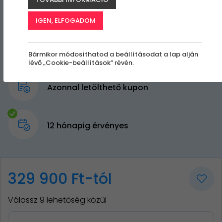
IGEN, ELFOGADOM
Bármikor módosíthatod a beállításodat a lap alján
lévő „Cookie-beállítások” révén.
Azonnal letölthető kupon
12 hónapig érvényes
329 900 Ft-tól
Válassz 9 lehetőség közül