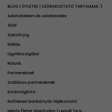
BLOG | ÖTLETEK | SZÓRAKOZTATÓ TARTALMAK ;)
Adatvédelem és adatkezelés
ÁSZF
Szerzői jog
Elállás
Ügyfélszolgálat
Rólunk
Partnereknek
Szállásos partnereknek
Kívánságlista
Raiffeisen bankártyás tájékoztató
Ments Életet Alapítvány | Legyél Te is