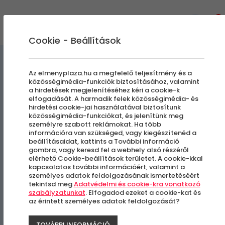
0
Cookie - Beállítások
Élményvezetés és élményautózás
Az elmenyplaza.hu a megfelelő teljesítmény és a
közösségimédia-funkciók biztosításához, valamint
a hirdetések megjelenítéséhez kéri a cookie-k
Ferrari 488 GTB | Autóbérlés
elfogadását. A harmadik felek közösségimédia- és
hirdetési cookie-jai használatával biztosítunk
közösségimédia-funkciókat, és jelenítünk meg
személyre szabott reklámokat. Ha több
Választott helyszínen
információra van szükséged, vagy kiegészítenéd a
beállításaidat, kattints a További információ
gombra, vagy keresd fel a webhely alsó részéről
elérhető Cookie-beállítások területet. A cookie-kkal
kapcsolatos további információért, valamint a
személyes adatok feldolgozásának ismertetéséért
tekintsd meg
Adatvédelmi és cookie-kra vonatkozó
szabályzatunkat
. Elfogadod ezeket a cookie-kat és
az érintett személyes adatok feldolgozását?
TOVÁBBI INFORMÁCIÓ