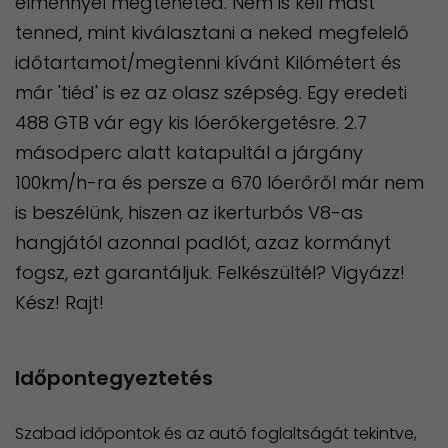
élménnyel megteheted. Nem is kell mást
tenned, mint kiválasztani a neked megfelelő
időtartamot/megtenni kívánt Kilómétert és
már 'tiéd' is ez az olasz szépség. Egy eredeti
488 GTB vár egy kis lóerőkergetésre. 2.7
másodperc alatt katapultál a járgány
100km/h-ra és persze a 670 lóerőről már nem
is beszélünk, hiszen az ikerturbós V8-as
hangjától azonnal padlót, azaz kormányt
fogsz, ezt garantáljuk. Felkészültél? Vigyázz!
Kész! Rajt!
Időpontegyeztetés
Szabad időpontok és az autó foglaltságát tekintve,