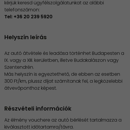
kérjük keresd ügyfélszolgálatunkat az alábbi
telefonszámon:
Tel: +36 20 239 5920
Helyszín leírás
Az autó átvétele és leadása történhet Budapesten a
IX. vagy a XIII. kerületben, illetve Budakalászon vagy
Szentendrén.
Más helyszín is egyeztethető, de ebben az esetben
300 Ft/km, plussz díjat számítanak fel, a legközelebbi
átvevőponthoz képest.
Részvételi információk
Az élmény vouchere az autó bérlését tartalmazza a
kiválasztott időtartamra/távra.