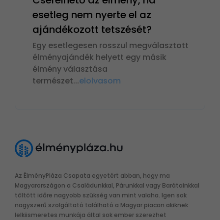
esetleg nem nyerte el az
ajándékozott tetszését?
Egy esetlegesen rosszul megválasztott
élményajándék helyett egy másik
élmény választása
természet
...
elolvasom
Az ÉlményPláza Csapata egyetért abban, hogy ma
Magyarországon a Családunkkal, Párunkkal vagy Barátainkkal
töltött időre nagyobb szükség van mint valaha. Igen sok
nagyszerű szolgáltató található a Magyar piacon akiknek
lelkiismeretes munkája által sok ember szerezhet