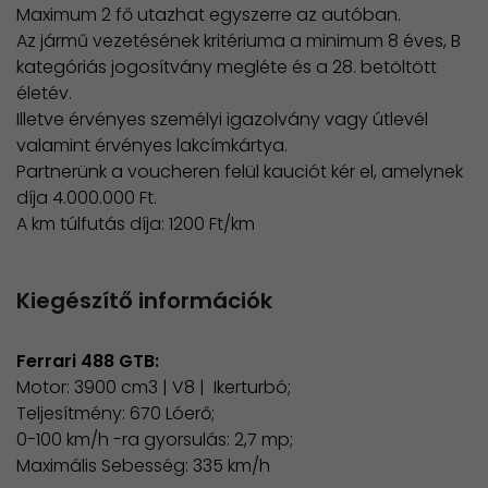
Maximum 2 fő utazhat egyszerre az autóban.
Az jármű vezetésének kritériuma a minimum 8 éves, B
kategóriás jogosítvány megléte és a 28. betöltött
életév.
Illetve érvényes személyi igazolvány vagy útlevél
valamint érvényes lakcímkártya.
Partnerünk a voucheren felül kauciót kér el, amelynek
díja 4.000.000 Ft.
A km túlfutás díja: 1200 Ft/km
Kiegészítő információk
Ferrari 488 GTB:
Motor: 3900 cm3 | V8 | Ikerturbó;
Teljesítmény: 670 Lóerő;
0-100 km/h -ra gyorsulás: 2,7 mp;
Maximális Sebesség: 335 km/h​​