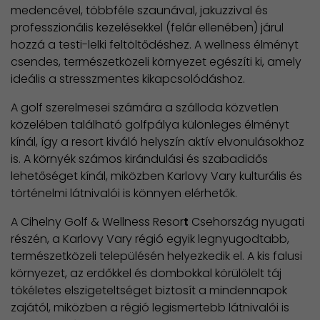
medencével, többféle szaunával, jakuzzival és
professzionális kezelésekkel (felár ellenében) járul
hozzá a testi-lelki feltöltődéshez. A wellness élményt
csendes, természetközeli környezet egészíti ki, amely
ideális a stresszmentes kikapcsolódáshoz.
A golf szerelmesei számára a szálloda közvetlen
közelében található golfpálya különleges élményt
kínál, így a resort kiváló helyszín aktív elvonulásokhoz
is. A környék számos kirándulási és szabadidős
lehetőséget kínál, miközben Karlovy Vary kulturális és
történelmi látnivalói is könnyen elérhetők.
A Cihelny Golf & Wellness Resor
t
Csehország nyugati
részén, a Karlovy Vary régió egyik legnyugodtabb,
természetközeli településén helyezkedik el. A kis falusi
környezet, az erdőkkel és dombokkal körülölelt táj
tökéletes elszigeteltséget biztosít a mindennapok
zajától, miközben a régió legismertebb látnivalói is