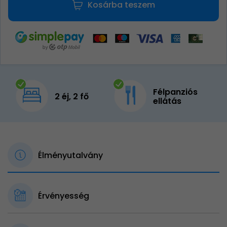
Kosárba teszem
Félpanziós
2 éj, 2 fő
ellátás
Élményutalvány
Érvényesség