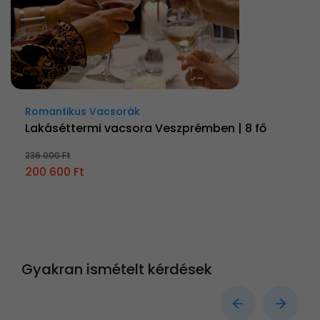
Romantikus Vacsorák
Lakáséttermi vacsora Veszprémben | 8 fő
236 000 Ft
200 600 Ft
Gyakran ismételt kérdések