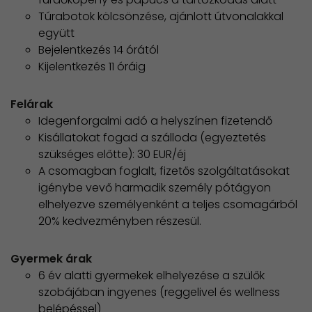
Túrabotok kölcsönzése, ajánlott útvonalakkal
együtt
Bejelentkezés 14 órától
Kijelentkezés 11 óráig
Felárak
Idegenforgalmi adó a helyszínen fizetendő
Kisállatokat fogad a szálloda (egyeztetés
szükséges előtte): 30 EUR/éj
​A csomagban foglalt, fizetős szolgáltatásokat
igénybe vevő harmadik személy pótágyon
elhelyezve személyenként a teljes csomagárból
20% kedvezményben részesül.
Gyermek árak
6 év alatti gyermekek elhelyezése a szülők
szobájában ingyenes (reggelivel és wellness
belépéssel)