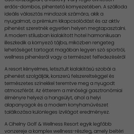
erdős-dombos, pihentető környezetében. A szálloda
ideális választás mindazok számára, akik a
nyugalmat, a prémium kikapcsolódást és az aktív
pihenést szeretnék egyetlen helyen megtapasztalni.
A modern stílusban kialakított hotel harmonikusan
illeszkedik a környező tájba, miközben rengeteg
lehetőséget tartogat magában legyen szó sportról,
wellness pihenésről vagy a természet felfedezéséről
A resort kényelmes, letisztult kialakítású szobái a
pihenést szolgálják, korszerű felszereltséggel és
természetes színekkel teremtve meg a nyugodt
atmoszférát. Az étterem a minőségi gasztronómiai
élményre helyezi a hangsúlyt, ahol a helyi
alapanyagok és a modern konyhaművészet
találkozása különleges ízvilágot eredményez.
A Cihelny Golf & Wellness Resort egyik legfőbb
vonzereje a komplex wellness-részleg, amely beltéri