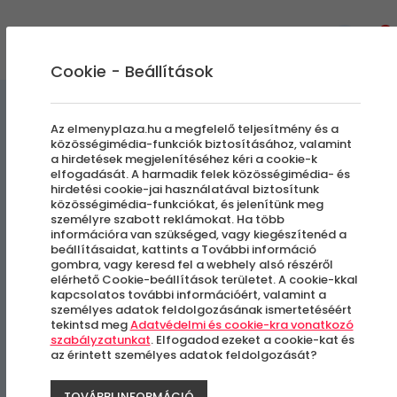
0
Cookie - Beállítások
Szállás és Wellness
Az elmenyplaza.hu a megfelelő teljesítmény és a
közösségimédia-funkciók biztosításához, valamint
a hirdetések megjelenítéséhez kéri a cookie-k
Golf Resort Cihelny​
elfogadását. A harmadik felek közösségimédia- és
hirdetési cookie-jai használatával biztosítunk
közösségimédia-funkciókat, és jelenítünk meg
Külföldi kiruccanás
személyre szabott reklámokat. Ha több
információra van szükséged, vagy kiegészítenéd a
beállításaidat, kattints a További információ
Karlovy Vary, Csehország
gombra, vagy keresd fel a webhely alsó részéről
elérhető Cookie-beállítások területet. A cookie-kkal
kapcsolatos további információért, valamint a
-17%
személyes adatok feldolgozásának ismertetéséért
tekintsd meg
Adatvédelmi és cookie-kra vonatkozó
szabályzatunkat
. Elfogadod ezeket a cookie-kat és
az érintett személyes adatok feldolgozását?
TOVÁBBI INFORMÁCIÓ