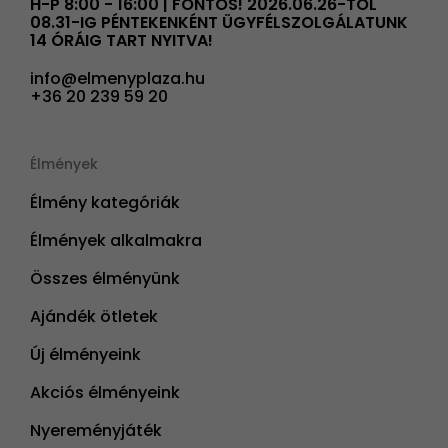
H-P 8:00 - 16:00 | FONTOS! 2026.06.26-TÓL
08.31-IG PÉNTEKENKÉNT ÜGYFÉLSZOLGÁLATUNK
14 ÓRÁIG TART NYITVA!
info@elmenyplaza.hu
+36 20 239 59 20
Élmények
Élmény kategóriák
Élmények alkalmakra
Összes élményünk
Ajándék ötletek
Új élményeink
Akciós élményeink
Nyereményjáték