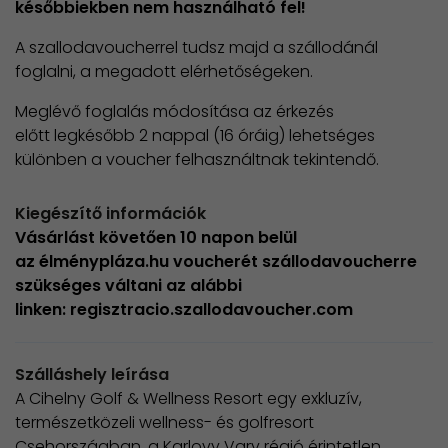
későbbiekben nem használható fel!
A szallodavoucherrel tudsz majd a szállodánál
foglalni, a megadott elérhetőségeken.
Meglévő foglalás módosítása az érkezés
előtt legkésőbb 2 nappal (16 óráig) lehetséges
különben a voucher felhasználtnak tekintendő.
Kiegészítő információk
Vásárlást követően 10 napon belül
az élménypláza.hu voucherét szállodavoucherre
szükséges váltani az alábbi
linken: regisztracio.szallodavoucher.com ​
Szálláshely leírása
A Cihelny Golf & Wellness Resort egy exkluzív,
természetközeli wellness- és golfresort
Csehországban, a Karlovy Vary régió érintetlen