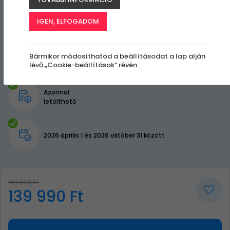
IGEN, ELFOGADOM
Bármikor módosíthatod a beállításodat a lap alján
lévő „Cookie-beállítások” révén.
Azonnal
letölthető
2026 április 1 és 2026 október 31 között
169 000 Ft
139 990 Ft