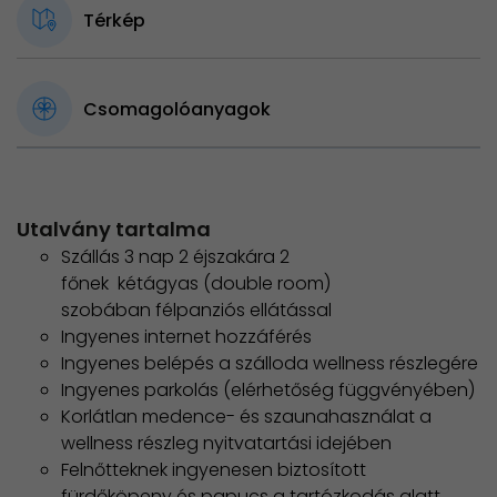
Térkép
Csomagolóanyagok
Utalvány tartalma
Szállás 3 nap 2 éjszakára 2
főnek kétágyas (double room)
szobában félpanziós ellátással
Ingyenes internet hozzáférés
Ingyenes belépés a szálloda wellness részlegére
Ingyenes parkolás (elérhetőség függvényében)
Korlátlan medence- és szaunahasználat a
wellness részleg nyitvatartási idejében
Felnőtteknek ingyenesen biztosított
fürdőköpeny és papucs a tartózkodás alatt