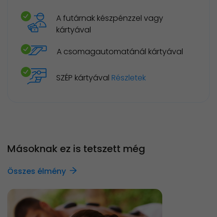
A futárnak készpénzzel vagy
kártyával
A csomagautomatánál kártyával
SZÉP kártyával
Részletek
Másoknak ez is tetszett még
Összes élmény