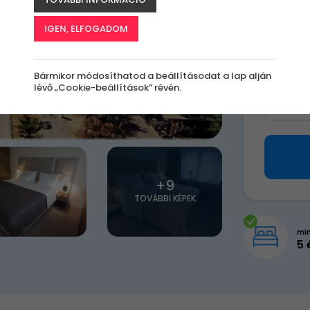
155 
IGEN, ELFOGADOM
Válassz 
Bármikor módosíthatod a beállításodat a lap alján
lévő „Cookie-beállítások” révén.
Milye
+9
TOVÁBBI KÉPEK
mi
5 