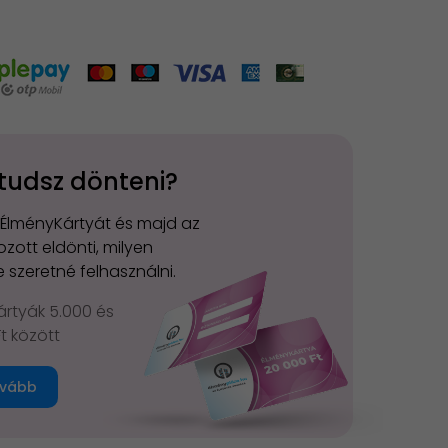
tudsz dönteni?
 ÉlményKártyát és majd az
zott eldönti, milyen
 szeretné felhasználni.
rtyák 5.000 és
Ft között
vább