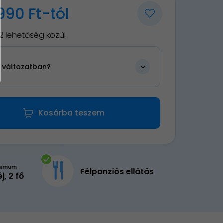
990 Ft-tól
2 lehetőség közül
n változatban?
Kosárba teszem
nimum
Félpanziós ellátás
éj, 2 fő