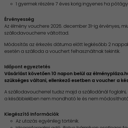
1 gyermek részére 7 éves korig ingyenes ha pótá
Érvényesség
Az élmény vouchere 2026. december 31-ig érvényes, m
szállodavoucherre váltottad.
Módosítás az érkezés dátuma előtt legkésőbb 2 nappal
esetén a szálloda a vouchert felhasználtnak tekintik.
Időpont egyeztetés
Vásárlást követően 10 napon belül az élménypláza.
szükséges váltani, ellenkező esetben a voucher a k
A szállodavoucherrel tudsz majd a szállodánál foglalni
a későbbiekben nem mondható le és nem módosítható
Kiegészítő Információk
Az utazás egyénileg történik.
Idegenforgalmi adó illetve bármilyen esetleges fo