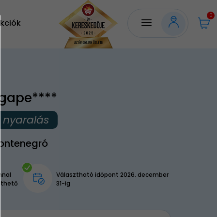
0
kciók
Agape****
i nyaralás
Montenegró
nnal
Választható időpont 2026. december
lthető
31-ig