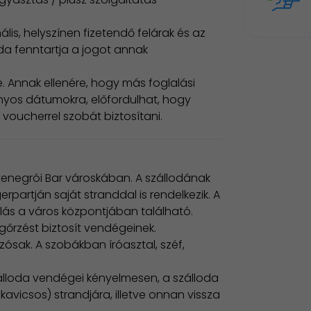
lis, helyszínen fizetendő felárak és az
oda fenntartja a jogot annak
. Annak ellenére, hogy más foglalási
yos dátumokra, előfordulhat, hogy
voucherrel szobát biztosítani.
ntenegrói Bar városkában. A szállodának
gerpartján saját stranddal is rendelkezik. A
llás a város központjában található.
gőrzést biztosít vendégeinek.
ósak. A szobákban íróasztal, széf,
zálloda vendégei kényelmesen, a szálloda
avicsos) strandjára, illetve onnan vissza