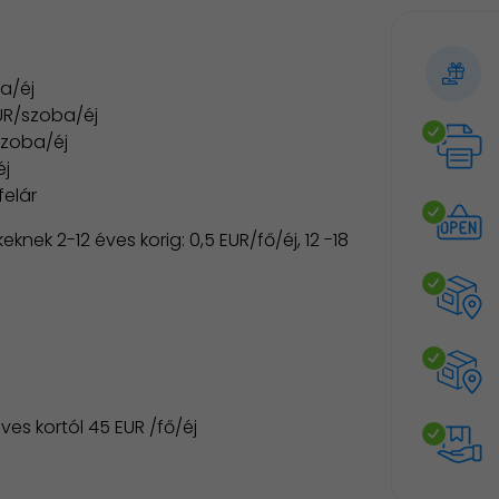
ba/éj
EUR/szoba/éj
/szoba/éj
éj
elár
eknek 2-12 éves korig: 0,5 EUR/fő/éj, 12 -18
éves kortól 45 EUR /fő/éj