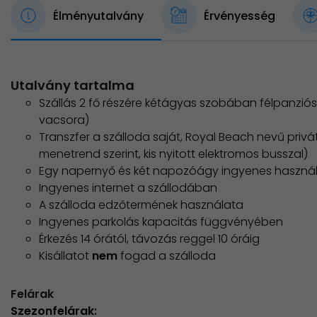
Élményutalvány
Érvényesség
Utalvány tartalma
Szállás 2 fő részére kétágyas szobában félpanziós 
vacsora)
Transzfer a szálloda saját, Royal Beach nevű priv
menetrend szerint, kis nyitott elektromos busszal)
Egy napernyő és két napozóágy ingyenes haszná
Ingyenes internet a szállodában
A szálloda edzőtermének használata
Ingyenes parkolás kapacitás függvényében
Érkezés 14 órától, távozás reggel 10 óráig
Kisállatot
nem
fogad a szálloda
Felárak
Szezonfelárak: