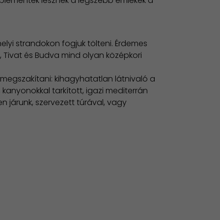
aplementék lesznek a legszebb emlékek a
elyi strandokon fogjuk tölteni. Érdemes
r, Tivat és Budva mind olyan középkori
megszakítani: kihagyhatatlan látnivaló a
 kanyonokkal tarkított, igazi mediterrán
 járunk, szervezett túrával, vagy