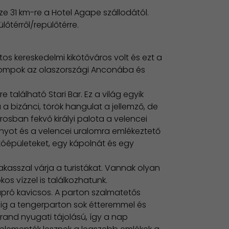
e 31 km-re a Hotel Agape szállodától.
lőtérről/repülőtérre.
os kereskedelmi kikötőváros volt és ezt a
 kompok az olaszországi Anconába és
 található Stari Bar. Ez a világ egyik
a bizánci, török hangulat a jellemző, de
árosban fekvő királyi palota a velencei
rnyot és a velencei uralomra emlékeztető
akóépületeket, egy kápolnát és egy
akasszal várja a turistákat. Vannak olyan
kos vízzel is találkozhatunk.
a apró kavicsos. A parton szalmatetős
gig a tengerparton sok étteremmel és
rand nyugati tájolású, így a nap