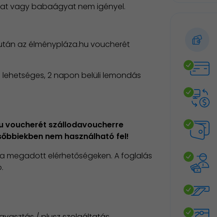
gyat vagy babaágyat nem igényel.
iután az élménypláza.hu voucherét
 lehetséges, 2 napon belüli lemondás
hu voucherét szállodavoucherre
ésőbbiekben nem használható fel!
, a megadott elérhetőségeken. A foglalás
.
gyasztás / plusz szolgáltatás