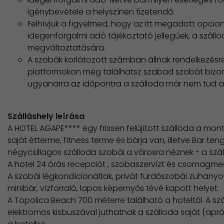
igénybevétele a helyszínen fizetendő.
Felhívjuk a figyelmed, hogy az itt megadott opcioná
idegenforgalmi adó tájékoztató jellegűek, a száll
megváltoztatására.
A szobák korlátozott számban állnak rendelkezésre
platformokon még találhatsz szabad szobát bizon
ugyanarra az időpontra a szálloda már nem tud a 
Szálláshely leírása
A
HOTEL AGAPE****
egy frissen felújított szálloda a mo
saját étterme, fitness terme és bárja van, illetve Bar ten
négycsillagos szálloda szobái a városra néznek - a szá
A hotel 24 órás recepciót , szobaszervízt és csomagme
A szobái légkondícionáltak, privát fürdőszobái zuhanyoz
minibár, vízforraló, lapos képernyős tévé kapott helyet.
A Topolica Beach 700 méterre található a hoteltől. A s
elektromos kisbuszával juthatnak a szálloda saját (aprók