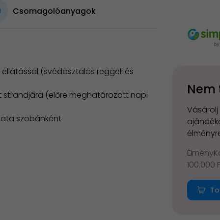
Csomagolóanyagok
ellátással (svédasztalos reggeli és
Nem 
át strandjára (előre meghatározott napi
Vásárolj
lata szobánként
ajándéko
élményre
ÉlményKá
100.000 
To