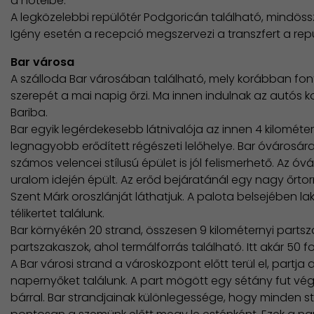
a hotelbe.
A legközelebbi repülőtér Podgoricán található, mindössz
Igény esetén a recepció megszervezi a transzfert a repü
Bar városa
A szálloda Bar városában található, mely korábban font
szerepét a mai napig őrzi. Ma innen indulnak az autós
Bariba.
Bar egyik legérdekesebb látnivalója az innen 4 kilométerre
legnagyobb erődített régészeti lelőhelye. Bar óvárosára 
számos velencei stílusú épület is jól felismerhető. Az óv
uralom idején épült. Az erőd bejáratánál egy nagy őrto
Szent Márk oroszlánját láthatjuk. A palota belsejében l
télikertet találunk.
​Bar környékén 20 strand, összesen 9 kilométernyi partsz
partszakaszok, ahol termálforrás található. Itt akár 50 fo
A Bar városi strand a városközpont előtt terül el, partj
napernyőket találunk. A part mögött egy sétány fut vé
bárral. Bar strandjainak különlegessége, hogy minden st