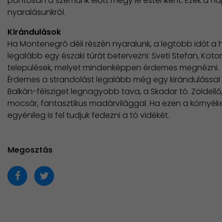
pontosan a szemünk előtt megy le esténként. Ezek a n
nyaralásunkról.
Kirándulások
Ha Montenegró déli részén nyaralunk, a legtöbb időt a h
legalább egy északi túrát betervezni: Sveti Stefan, Koto
települések, melyet mindenképpen érdemes megnézni.
​Érdemes a strandolást legalább még egy kirándulással 
Balkán-félsziget legnagyobb tava, a Skadar tó. Zöldellő,
mocsár, fantasztikus madárvilággal. Ha ezen a környéken
egyénileg is fel tudjuk fedezni a tó vidékét.
Megosztás