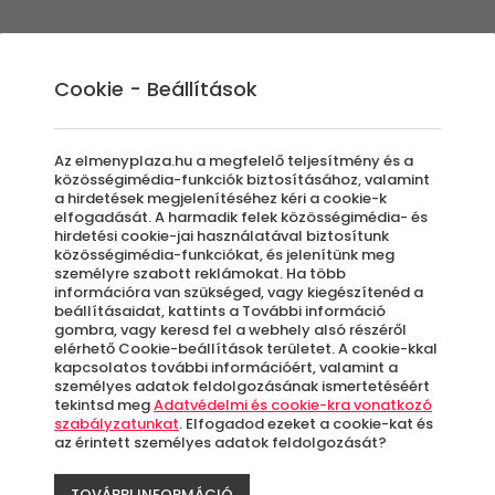
Élmények
Ajándék ötletek
Újdonságok
A
Cookie - Beállítások
Az elmenyplaza.hu a megfelelő teljesítmény és a
közösségimédia-funkciók biztosításához, valamint
a hirdetések megjelenítéséhez kéri a cookie-k
Hotel 
elfogadását. A harmadik felek közösségimédia- és
hirdetési cookie-jai használatával biztosítunk
-50%
közösségimédia-funkciókat, és jelenítünk meg
Külföld
személyre szabott reklámokat. Ha több
információra van szükséged, vagy kiegészítenéd a
beállításaidat, kattints a További információ
Bar, 
gombra, vagy keresd fel a webhely alsó részéről
elérhető Cookie-beállítások területet. A cookie-kkal
kapcsolatos további információért, valamint a
személyes adatok feldolgozásának ismertetéséért
Azo
tekintsd meg
Adatvédelmi és cookie-kra vonatkozó
letö
szabályzatunkat
. Elfogadod ezeket a cookie-kat és
az érintett személyes adatok feldolgozását?
TOVÁBBI INFORMÁCIÓ