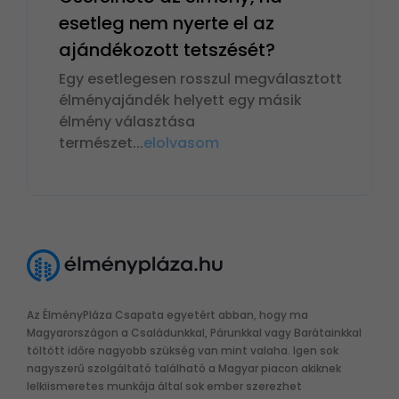
esetleg nem nyerte el az
ajándékozott tetszését?
Egy esetlegesen rosszul megválasztott
élményajándék helyett egy másik
élmény választása
természet
...
elolvasom
Az ÉlményPláza Csapata egyetért abban, hogy ma
Magyarországon a Családunkkal, Párunkkal vagy Barátainkkal
töltött időre nagyobb szükség van mint valaha. Igen sok
nagyszerű szolgáltató található a Magyar piacon akiknek
lelkiismeretes munkája által sok ember szerezhet