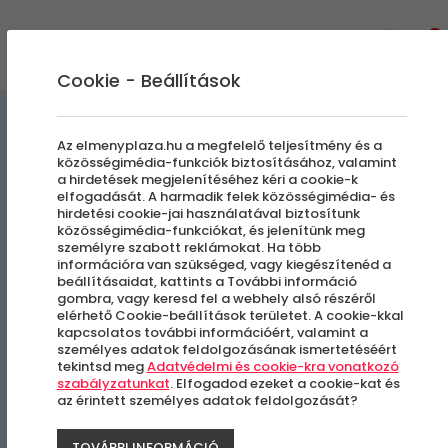
0
Cookie - Beállítások
Szállás és Wellness
Az elmenyplaza.hu a megfelelő teljesítmény és a
közösségimédia-funkciók biztosításához, valamint
a hirdetések megjelenítéséhez kéri a cookie-k
Hotel Cabernet | Romantikus
elfogadását. A harmadik felek közösségimédia- és
hirdetési cookie-jai használatával biztosítunk
csomag
közösségimédia-funkciókat, és jelenítünk meg
személyre szabott reklámokat. Ha több
információra van szükséged, vagy kiegészítenéd a
Romantikus ajánlat
beállításaidat, kattints a További információ
gombra, vagy keresd fel a webhely alsó részéről
elérhető Cookie-beállítások területet. A cookie-kkal
Villánykövesd
kapcsolatos további információért, valamint a
személyes adatok feldolgozásának ismertetéséért
tekintsd meg
Adatvédelmi és cookie-kra vonatkozó
szabályzatunkat
. Elfogadod ezeket a cookie-kat és
az érintett személyes adatok feldolgozását?
TOVÁBBI INFORMÁCIÓ