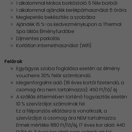
1 alkalommal Mokos borkóstoló 5 féle borból
1 alkalommal ajándék kerékpárhasználat 6 órára
Meglepetés bekészítés a szobába
Ajándék 15 %-os kedvezménykupon a Thermal
Spa Siklós Élményfürdőbe
Díjmentes parkolás
Korlátlan internethasználat (Wifi)
Felárak
Egyágyas szoba foglalása esetén az élmény
voucherre 30% felár számítandó.
Idegenforgalmi adó (18 éves kortól fizetendő, a
csomag ára nem tartalmazza): 450 Ft/fő/ éj
A szállás éttermében történő fogyasztás esetén
10 % szervízdíjat számolnak fel.
Ez a félpanziós ellátásra is vonatkozik, a
szervízdíjat a csomag ára NEM tartalmazza.
​Ennek mértéke 880 Ft/fő/éj, 17 éves kor alatt 440