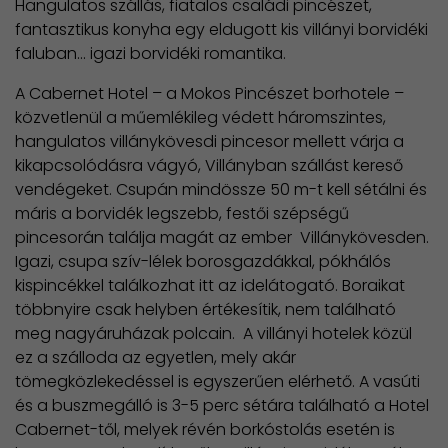
Hangulatos szállás, fiatalos családi pincészet,
fantasztikus konyha egy eldugott kis villányi borvidéki
faluban... igazi borvidéki romantika.
A Cabernet Hotel – a Mokos Pincészet borhotele –
közvetlenül a műemlékileg védett háromszintes,
hangulatos villánykövesdi pincesor mellett várja a
kikapcsolódásra vágyó, Villányban szállást kereső
vendégeket. Csupán mindössze 50 m-t kell sétálni és
máris a borvidék legszebb, festői szépségű
pincesorán találja magát az ember Villánykövesden.
Igazi, csupa szív-lélek borosgazdákkal, pókhálós
kispincékkel találkozhat itt az idelátogató. Boraikat
többnyire csak helyben értékesítik, nem található
meg nagyáruházak polcain. A villányi hotelek közül
ez a szálloda az egyetlen, mely akár
tömegközlekedéssel is egyszerűen elérhető. A vasúti
és a buszmegálló is 3-5 perc sétára található a Hotel
Cabernet-től, melyek révén borkóstolás esetén is