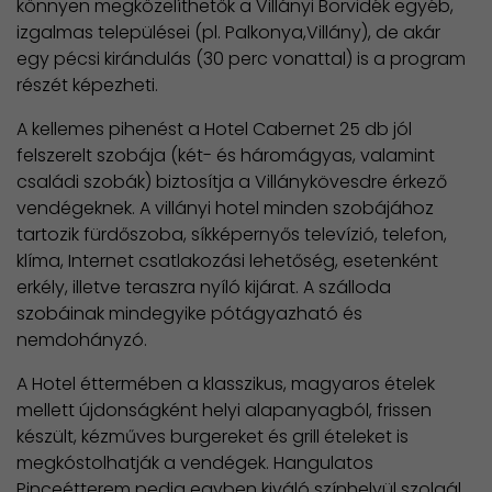
könnyen megközelíthetők a Villányi Borvidék egyéb,
izgalmas települései (pl. Palkonya,Villány), de akár
egy pécsi kirándulás (30 perc vonattal) is a program
részét képezheti.
A kellemes pihenést a Hotel Cabernet 25 db jól
felszerelt szobája (két- és háromágyas, valamint
családi szobák) biztosítja a Villánykövesdre érkező
vendégeknek. A villányi hotel minden szobájához
tartozik fürdőszoba, síkképernyős televízió, telefon,
klíma, Internet csatlakozási lehetőség, esetenként
erkély, illetve teraszra nyíló kijárat. A szálloda
szobáinak mindegyike pótágyazható és
nemdohányzó.
A Hotel éttermében a klasszikus, magyaros ételek
mellett újdonságként helyi alapanyagból, frissen
készült, kézműves burgereket és grill ételeket is
megkóstolhatják a vendégek. Hangulatos
Pinceétterem pedig egyben kiváló színhelyül szolgál