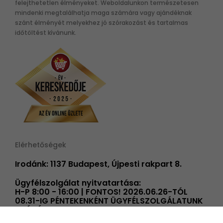
felejthetetlen élményeket. Weboldalunkon természetesen
mindenki megtalálhatja maga számára vagy ajándéknak
szánt élményét melyekhez jó szórakozást és tartalmas
időtöltést kívánunk.
Elérhetőségek
Irodánk: 1137 Budapest, Újpesti rakpart 8.
Ügyfélszolgálat nyitvatartása:
H-P 8:00 - 16:00 | FONTOS! 2026.06.26-TÓL
08.31-IG PÉNTEKENKÉNT ÜGYFÉLSZOLGÁLATUNK
14 ÓRÁIG TART NYITVA!