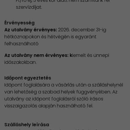
Ft/fő éj, 3 éves kor alatt nem számítunk fel
szervízdíjat.
Érvényesség
Az utalvány érvényes:
2026. december 31-ig
hétköznapokon és hétvégén is egyaránt
felhasználható
Az utalvány nem érvényes: k
iemelt és ünnepi
időszakokban.
Időpont egyeztetés
Időpont foglalására a vásárlás után a szálláshelynél
van lehetőség a szabad helyek függvényében. Az
utalvány az időpont foglalásról szóló írásos
visszaigazolás alapján használható fel.
Szálláshely leírása