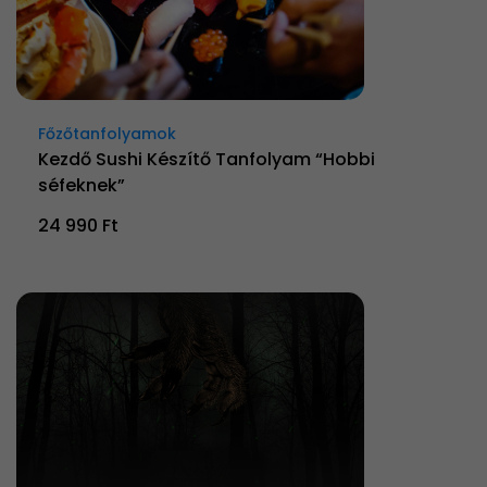
Főzőtanfolyamok
Kezdő Sushi Készítő Tanfolyam “Hobbi
séfeknek”
24 990 Ft