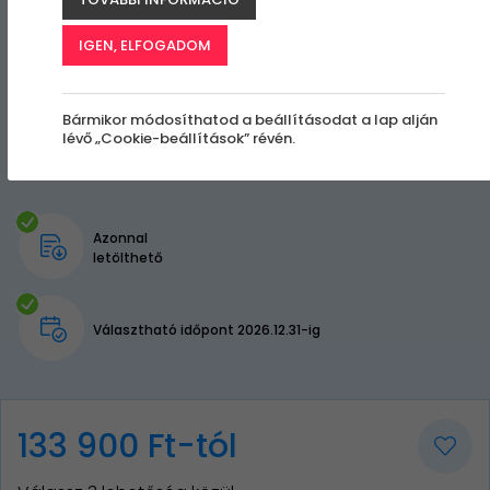
IGEN, ELFOGADOM
Bármikor módosíthatod a beállításodat a lap alján
lévő „Cookie-beállítások” révén.
Azonnal
letölthető
Választható időpont 2026.12.31-ig
133 900 Ft-tól