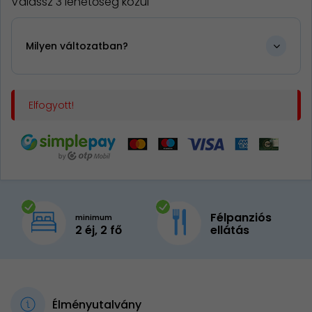
Válassz 3 lehetőség közül
Milyen változatban?
Elfogyott!
Félpanziós
minimum
2 éj, 2 fő
ellátás
Élményutalvány