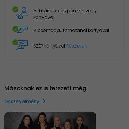
A futárnak készpénzzel vagy
kártyával
A csomagautomatánál kártyával
SZÉP kártyával
Részletek
Másoknak ez is tetszett még
Összes élmény