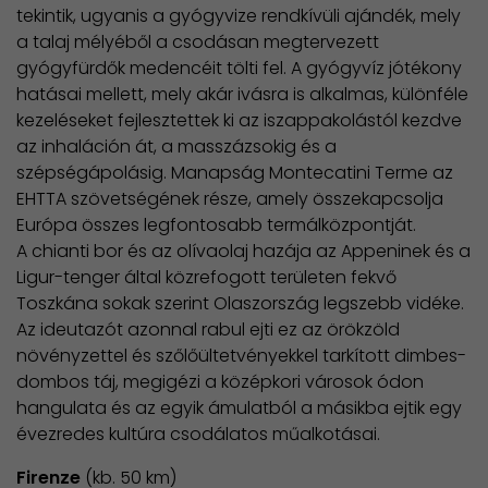
tekintik, ugyanis a gyógyvize rendkívüli ajándék, mely
a talaj mélyéből a csodásan megtervezett
gyógyfürdők medencéit tölti fel. A gyógyvíz jótékony
hatásai mellett, mely akár ivásra is alkalmas, különféle
kezeléseket fejlesztettek ki az iszappakolástól kezdve
az inhaláción át, a masszázsokig és a
szépségápolásig. Manapság Montecatini Terme az
EHTTA szövetségének része, amely összekapcsolja
Európa összes legfontosabb termálközpontját.
A chianti bor és az olívaolaj hazája az Appeninek és a
Ligur-tenger által közrefogott területen fekvő
Toszkána sokak szerint Olaszország legszebb vidéke.
​Az ideutazót azonnal rabul ejti ez az örökzöld
növényzettel és szőlőültetvényekkel tarkított dimbes-
dombos táj, megigézi a középkori városok ódon
hangulata és az egyik ámulatból a másikba ejtik egy
évezredes kultúra csodálatos műalkotásai.
Firenze
(kb. 50 km)