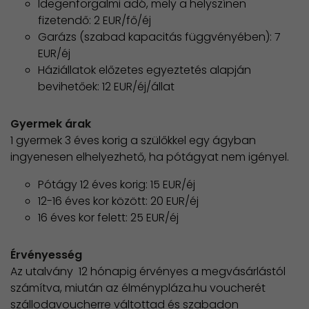
Idegenforgalmi adó, mely a helyszínen
fizetendő: 2 EUR/fő/éj
Garázs (szabad kapacitás függvényében): 7
EUR/éj
Háziállatok előzetes egyeztetés alapján
bevihetőek: 12 EUR/éj/állat
Gyermek árak
1 gyermek 3 éves korig a szülőkkel egy ágyban
ingyenesen elhelyezhető, ha pótágyat nem igényel.
Pótágy 12 éves korig: 15 EUR/éj
12-16 éves kor között: 20 EUR/éj
16 éves kor felett: 25 EUR/éj
Érvényesség
Az utalvány 12 hónapig érvényes a megvásárlástól
számítva, miután az élménypláza.hu voucherét
szállodavoucherre váltottad és szabadon