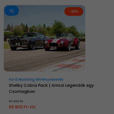
Új
-20%
Ford Mustang élményvezetés
Shelby Cobra Pack | Amcsi Legendák egy
Csomagban
87 200 Ft
69 800 Ft-tól