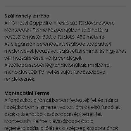
Szálláshely leírása
A HG Hotel Cappelli a híres olasz fürdővárosban,
Montecatini Terme központjában található, a
vasútállomástól 800, a fürdőtől 450 méterre.
Az elegánsan berendezett szálloda szabadtéri
medencével, jacuzzival, saját étteremmel és ingyenes
wifi hozzáféréssel várja vendégeit.
A szálloda szobái légkondícionáltak, minibárral,
műholdas LCD TV-vel és saját fürdőszobával
rendelkeznek.
Montecatini Terme
A forrásokat a római korban fedezték fel, és már a
középkorban is ismertek voltak, ám az első fürdőket
csak a tizenötödik században építették fel.
Montecatini Terme-t évszázadok óta a
regenerálódás, a jólét és a szépség központjának