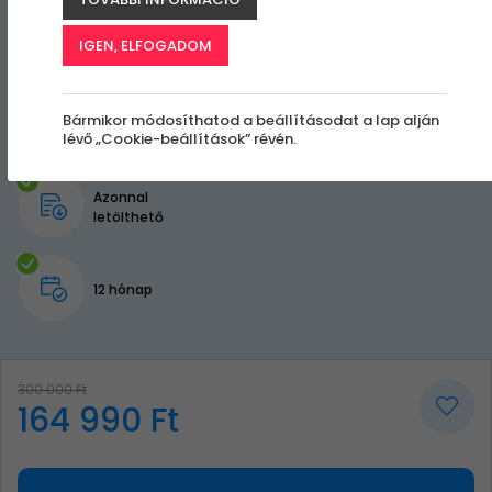
IGEN, ELFOGADOM
Bármikor módosíthatod a beállításodat a lap alján
lévő „Cookie-beállítások” révén.
Azonnal
letölthető
12 hónap
300 000 Ft
164 990 Ft