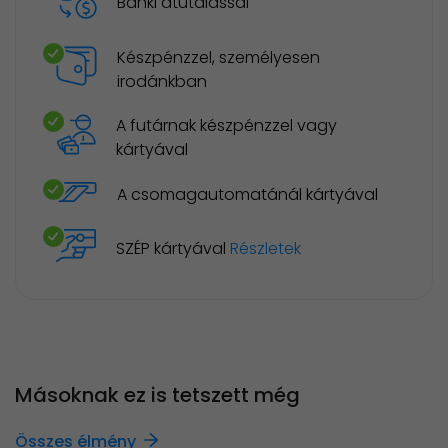
Banki átutalással
Készpénzzel, személyesen
irodánkban
A futárnak készpénzzel vagy
kártyával
A csomagautomatánál kártyával
SZÉP kártyával
Részletek
Másoknak ez is tetszett még
Összes élmény