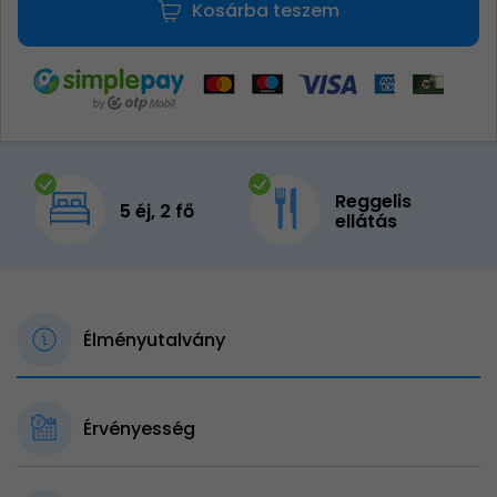
Kosárba teszem
Reggelis
5 éj, 2 fő
ellátás
Élményutalvány
Érvényesség