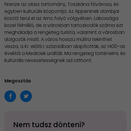
Firenze az olasz tartomány, Toszkána fővárosa, és
egyben kulturúlis központja. Az Appeninek dombjai
között terül el az Arno folyó völgyében. Lakossága
közel félmillió, de a városban tartozkodók száma ezt
meghaladja a rengeteg turista, valamint a városban
dolgozók miatt. A város hosszú múltra tekinthet
vissza, a Kr. előtti I. században alapították, az 1400-as
évektől a Mediciek uralták. Ma rengeteg történelmi, és
kultúrális nevezetességnek ad otthont.
Megosztás
Nem tudsz dönteni?