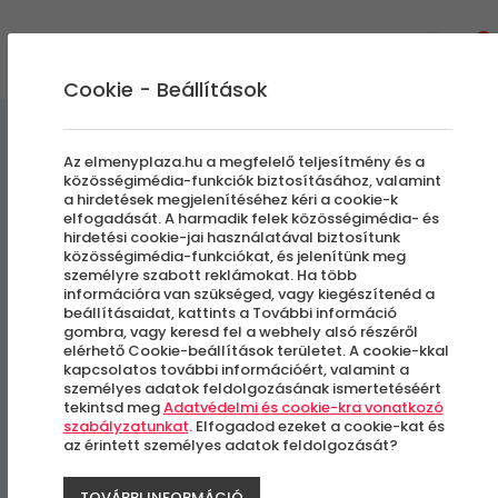
0
Cookie - Beállítások
Szállás és Wellness
Az elmenyplaza.hu a megfelelő teljesítmény és a
közösségimédia-funkciók biztosításához, valamint
a hirdetések megjelenítéséhez kéri a cookie-k
Hotel Cappelli
elfogadását. A harmadik felek közösségimédia- és
hirdetési cookie-jai használatával biztosítunk
közösségimédia-funkciókat, és jelenítünk meg
Külföldi kiruccanás
személyre szabott reklámokat. Ha több
információra van szükséged, vagy kiegészítenéd a
beállításaidat, kattints a További információ
Montecatini Terme, Olaszország
gombra, vagy keresd fel a webhely alsó részéről
elérhető Cookie-beállítások területet. A cookie-kkal
kapcsolatos további információért, valamint a
-45%
személyes adatok feldolgozásának ismertetéséért
tekintsd meg
Adatvédelmi és cookie-kra vonatkozó
szabályzatunkat
. Elfogadod ezeket a cookie-kat és
az érintett személyes adatok feldolgozását?
TOVÁBBI INFORMÁCIÓ