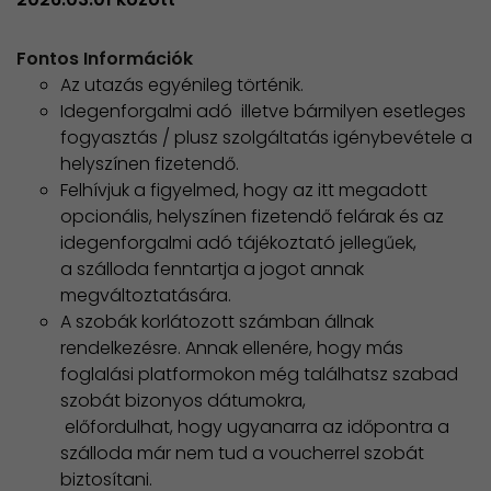
Fontos Információk
Az utazás egyénileg történik.
Idegenforgalmi adó illetve bármilyen esetleges
fogyasztás / plusz szolgáltatás igénybevétele a
helyszínen fizetendő.
Felhívjuk a figyelmed, hogy az itt megadott
opcionális, helyszínen fizetendő felárak és az
idegenforgalmi adó tájékoztató jellegűek,
a szálloda fenntartja a jogot annak
megváltoztatására.
A szobák korlátozott számban állnak
rendelkezésre. Annak ellenére, hogy más
foglalási platformokon még találhatsz szabad
szobát bizonyos dátumokra,
​ előfordulhat, hogy ugyanarra az időpontra a
szálloda már nem tud a voucherrel szobát
biztosítani.