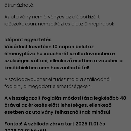
átruházható.
Az utalvány nem érvényes az alábbi kizárt
időszakokban: nemzetközi és olasz ünnepnapok
Időpont egyeztetés
Vásárlást követően 10 napon belül az
élménypláza.hu voucherét szállodavoucherre
szükséges váltani, ellenkező esetben a voucher a
későbbiekben nem használható fel!
A szállodavoucherrel tudsz majd a szállodánál
foglalni, a megadott elérhetőségeken.
A visszaigazolt foglalás módosítása legkésőbb 48
órával az érkezés előtt lehetséges, ellenkező
esetben az utalvány felhasználtnak minősül
Fontos! A szálloda zárva tart 2025.11.01 és
2026.03.01 között