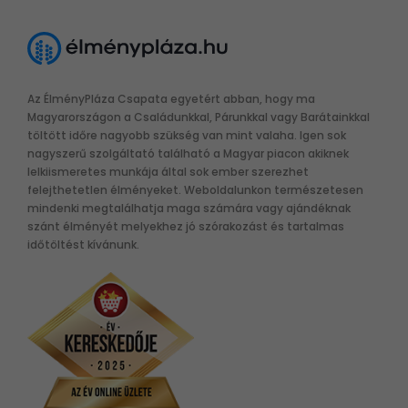
Az ÉlményPláza Csapata egyetért abban, hogy ma
Magyarországon a Családunkkal, Párunkkal vagy Barátainkkal
töltött időre nagyobb szükség van mint valaha. Igen sok
nagyszerű szolgáltató található a Magyar piacon akiknek
lelkiismeretes munkája által sok ember szerezhet
felejthetetlen élményeket. Weboldalunkon természetesen
mindenki megtalálhatja maga számára vagy ajándéknak
szánt élményét melyekhez jó szórakozást és tartalmas
időtöltést kívánunk.