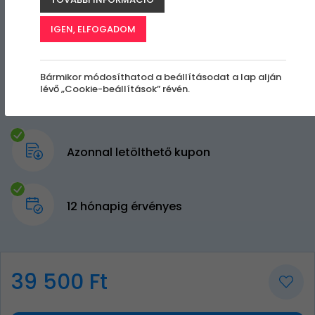
IGEN, ELFOGADOM
Bármikor módosíthatod a beállításodat a lap alján
lévő „Cookie-beállítások” révén.
Azonnal letölthető kupon
12 hónapig érvényes
39 500 Ft