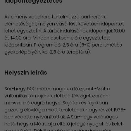
Időpontegyeztetés
Az élmény vouchere tartalmazza partnerünk
elérhetőségét, melyen vásárlást követően időpontot
lehet egyeztetni. A túrák indulásának időpontjai: 10:00
és 14:00 óra. Minden esetben előre egyeztetett
időpontban. Programidő: 2,5 óra (5-10 perc ismétlés
gyakorlópályán, kb: 2,5 óra tereptúra).
Helyszín leírás
Sár-hegy 500 méter magas, a Központi-Mátra
vulkanikus tömbjének dél felé félszigetszerűen
messze előreugró hegye. Sajátos és fajokban
gazdag élővilága miatt területének nagy részét 1975-
ben védetté nyilvánították. A Sár-hegy valóságos
határhegy a Mátraalja eltérő jellegű nyugati és keleti
része között. Délről megközelítve igen impozáns