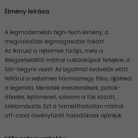
Élmény leírása
A legmodernebb high-tech élmény, a
megvalósítás legmagasabb fokán!
​Az Ikarusz a rejtelmek túrája, mely a
lélegzetelállító mátrai vulkánkúpok tetejére, a
Sár-hegyre vezet. Az izgalmat kedvelők előtt
feltárul a sejtelmes hármashegy titka, újjáéled
a legenda. Meredek ereszkedések, patak-
átkelés, lejtőmenet, szlalom a fák között,
sziklamászás. Ezt a hamisíthatatlan mátrai
off-road ösvénytúrát haladóknak ajánljuk.