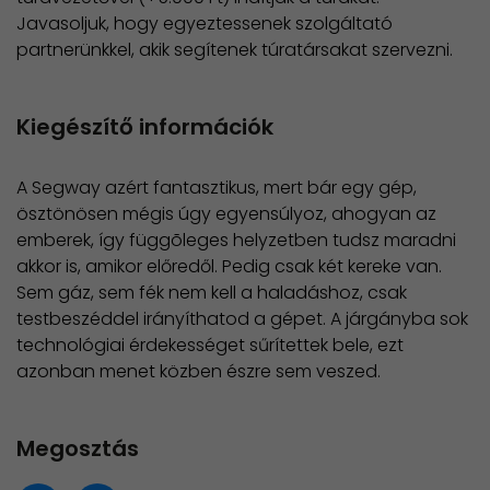
Javasoljuk, hogy egyeztessenek szolgáltató
partnerünkkel, akik segítenek túratársakat szervezni.
Kiegészítő információk
A Segway azért fantasztikus, mert bár egy gép,
ösztönösen mégis úgy egyensúlyoz, ahogyan az
emberek, így függõleges helyzetben tudsz maradni
akkor is, amikor előredől. Pedig csak két kereke van.
Sem gáz, sem fék nem kell a haladáshoz, csak
testbeszéddel irányíthatod a gépet. A járgányba sok
technológiai érdekességet sűrítettek bele, ezt
azonban menet közben észre sem veszed.
Megosztás