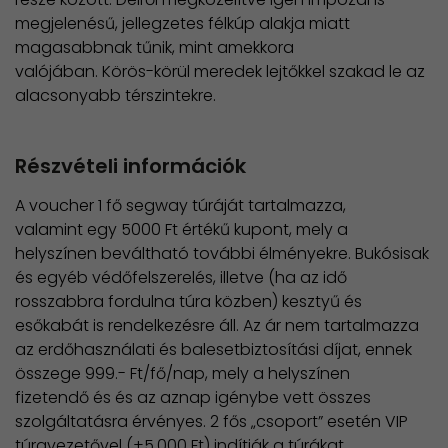
megjelenésű, jellegzetes félkúp alakja miatt
magasabbnak tűnik, mint amekkora
valójában. Körös-körül meredek lejtőkkel szakad le az
alacsonyabb térszintekre.
Részvételi információk
A voucher 1 fő segway túráját tartalmazza,
valamint egy 5000 Ft értékű kupont, mely a
helyszínen beváltható további élményekre. Bukósisak
és egyéb védőfelszerelés, illetve (ha az idő
rosszabbra fordulna túra közben) kesztyű és
esőkabát is rendelkezésre áll. Az ár nem tartalmazza
az erdőhasználati és balesetbiztosítási díjat, ennek
összege 999.- Ft/fő/nap, mely a helyszínen
fizetendő és és az aznap igénybe vett összes
szolgáltatásra érvényes. 2 fős „csoport” esetén VIP
túravezetővel (+5.000 Ft) indítják a túrákat.