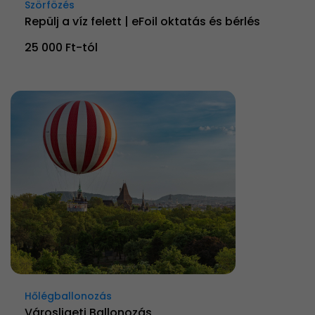
Szörfözés
Repülj a víz felett | eFoil oktatás és bérlés
25 000 Ft-tól
Hőlégballonozás
Városligeti Ballonozás