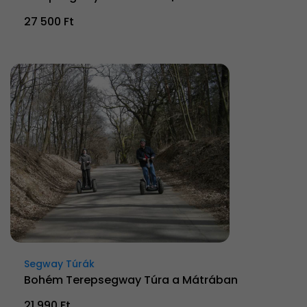
27 500 Ft
Segway Túrák
Bohém Terepsegway Túra a Mátrában
21 990 Ft