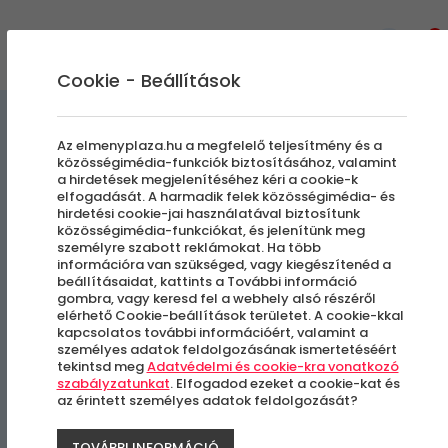
0
Cookie - Beállítások
Segway Túrák
Nem Mindennapi Járgányok
Az elmenyplaza.hu a megfelelő teljesítmény és a
közösségimédia-funkciók biztosításához, valamint
a hirdetések megjelenítéséhez kéri a cookie-k
Ikarusz Terepsegway Túra a
elfogadását. A harmadik felek közösségimédia- és
hirdetési cookie-jai használatával biztosítunk
Mátrában
közösségimédia-funkciókat, és jelenítünk meg
személyre szabott reklámokat. Ha több
információra van szükséged, vagy kiegészítenéd a
beállításaidat, kattints a További információ
Mátrafüred
gombra, vagy keresd fel a webhely alsó részéről
elérhető Cookie-beállítások területet. A cookie-kkal
kapcsolatos további információért, valamint a
személyes adatok feldolgozásának ismertetéséért
tekintsd meg
Adatvédelmi és cookie-kra vonatkozó
szabályzatunkat
. Elfogadod ezeket a cookie-kat és
az érintett személyes adatok feldolgozását?
TOVÁBBI INFORMÁCIÓ