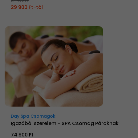
37 400 Ft
29 900 Ft-tól
Day Spa Csomagok
Igazából szerelem - SPA Csomag Pároknak
74 900 Ft