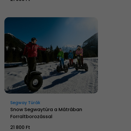
Segway Túrák
Snow Segwaytúra a Mátrában
Forraltborozással
21 800 Ft