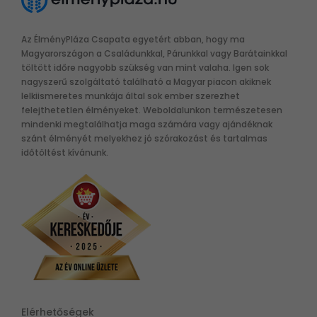
Az ÉlményPláza Csapata egyetért abban, hogy ma
Magyarországon a Családunkkal, Párunkkal vagy Barátainkkal
töltött időre nagyobb szükség van mint valaha. Igen sok
nagyszerű szolgáltató található a Magyar piacon akiknek
lelkiismeretes munkája által sok ember szerezhet
felejthetetlen élményeket. Weboldalunkon természetesen
mindenki megtalálhatja maga számára vagy ajándéknak
szánt élményét melyekhez jó szórakozást és tartalmas
időtöltést kívánunk.
Elérhetőségek