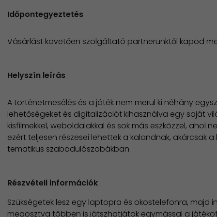
Időpontegyeztetés
Vásárlást követően szolgáltató partnerünktől kapod me
Helyszín leírás
A történetmesélés és a játék nem merül ki néhány egy
lehetőségeket és digitalizációt kihasználva egy saját vil
kisfilmekkel, weboldalakkal és sok más eszközzel, ahol n
ezért teljesen részesei lehettek a kalandnak, akárcsa
tematikus szabadulószobákban.
Részvételi információk
Szükségetek lesz egy laptopra és okostelefonra, majd in
megosztva többen is játszhatjátok egymással a játéko