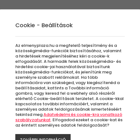
Élmények
Ajándék ötletek
Újdonságok
A
Cookie - Beállítások
Az elmenyplaza.hu a megfelelő teljesítmény és a
közösségimédia-funkciók biztosításához, valamint
a hirdetések megjelenítéséhez kéri a cookie-k
Kal
elfogadását. A harmadik felek közösségimédia- és
hirdetési cookie-jai használatával biztosítunk
közösségimédia-funkciókat, és jelenítünk meg
személyre szabott reklámokat. Ha több
mél
információra van szükséged, vagy kiegészítenéd a
beállításaidat, kattints a További információ
gombra, vagy keresd fel a webhely alsó részéről
Sza
elérhető Cookie-beállítások területet. A cookie-kkal
kapcsolatos további információért, valamint a
személyes adatok feldolgozásának ismertetéséért
tekintsd meg
Adatvédelmi és cookie-kra vonatkozó
Ott
szabályzatunkat
. Elfogadod ezeket a cookie-kat és
az érintett személyes adatok feldolgozását?
TOVÁBBI INFORMÁCIÓ