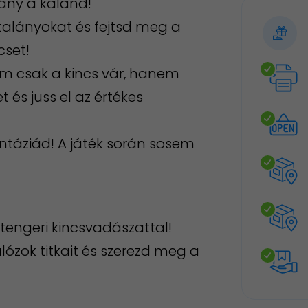
rány a kaland!
 talányokat és fejtsd meg a
cset!
em csak a kincs vár, hanem
t és juss el az értékes
ntáziád! A játék során sosem
b-tengeri kincsvadászattal!
alózok titkait és szerezd meg a