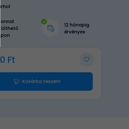
árhol
zonnal
12 hónapig
tölthető
érvényes
upon
0 Ft
Kosárba teszem