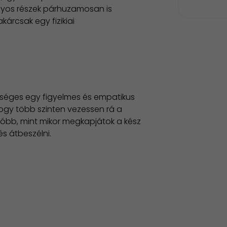
nyos részek párhuzamosan is
rcsak egy fizikiai
ükséges egy figyelmes és empatikus
hogy több szinten vezessen rá a
lóbb, mint mikor megkapjátok a kész
s átbeszélni.