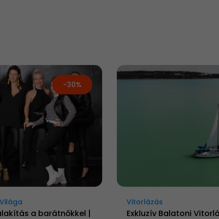
-30%
Világa
Vitorlázás
alakítás a barátnőkkel |
Exkluzív Balatoni Vitorl