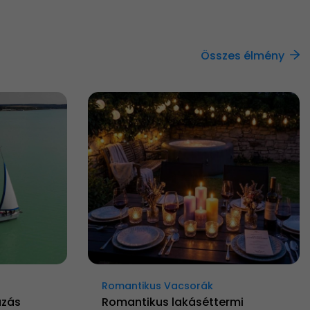
Összes élmény
Romantikus Vacsorák
ázás
Romantikus lakáséttermi