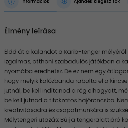
Információk
Ajándék kiegészítők
Élmény leírása
Éldd át a kalandot a Karib-tenger mélyérő
izgalmas, otthoni szabadulós játékban a ka
nyomába eredhetsz. De ez nem egy átlagos 
hogy melyik kalózbanda rabolta el a kincse
jutnál, be kell indítanod a rég elhagyott, mé
be kell jutnod a titokzatos hajóroncsba. Ne
kreativitásodra és csapatmunkára is szüks
Mélytengeri utazás: Bújj a tengeralattjáró 