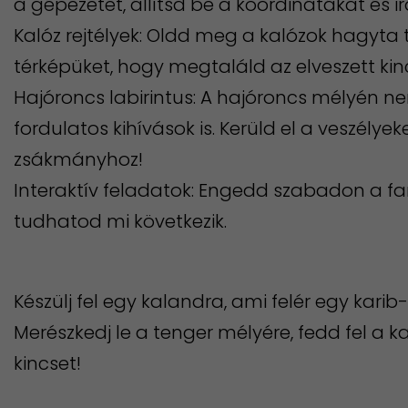
a gépezetet, állítsd be a koordinátákat és i
Kalóz rejtélyek: Oldd meg a kalózok hagyta
térképüket, hogy megtaláld az elveszett kin
Hajóroncs labirintus: A hajóroncs mélyén n
fordulatos kihívások is. Kerüld el a veszélyeke
zsákmányhoz!
Interaktív feladatok: Engedd szabadon a fa
tudhatod mi következik.
​Készülj fel egy kalandra, ami felér egy kari
Merészkedj le a tenger mélyére, fedd fel a k
kincset!