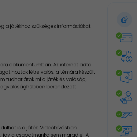
g a játékhoz szükséges információkat.
szerű dokumentumban. Az internet adta
ágot hoztak létre valós, a témára készült
em tudhatjátok mi a játék és valóság,
k a legvalósághűbben berendezett
dulhat is a játék. Videóhívásban
t, így a csapatmunka sem marad el. A