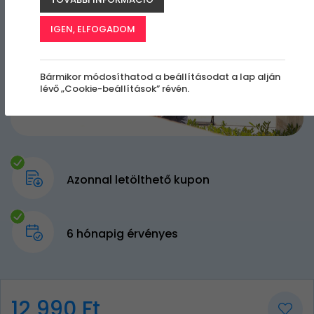
IGEN, ELFOGADOM
Bármikor módosíthatod a beállításodat a lap alján
lévő „Cookie-beállítások” révén.
Azonnal letölthető kupon
6 hónapig érvényes
12 990 Ft