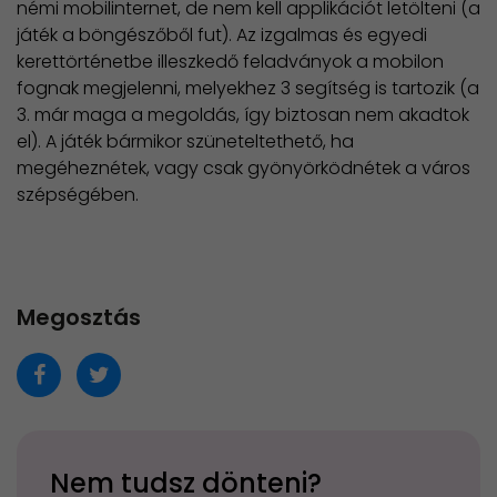
némi mobilinternet, de nem kell applikációt letölteni (a
játék a böngészőből fut). Az izgalmas és egyedi
kerettörténetbe illeszkedő feladványok a mobilon
fognak megjelenni, melyekhez 3 segítség is tartozik (a
3. már maga a megoldás, így biztosan nem akadtok
el). A játék bármikor szüneteltethető, ha
megéheznétek, vagy csak gyönyörködnétek a város
szépségében.
Megosztás
Nem tudsz dönteni?