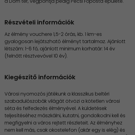
a Dóm tér, végpontja pedig Pécsi Főposta épülete.
Részvételi információk
Az élmény vouchere 1,5-2 órás, kb. 1 km-es
gyalogosan lejátszható élményt tartalmaz. Ajánlott
létszám: 1-6 fő, ajánlott minimum korhatár: 14 év
(felnőtt résztvevővel 10 év).
Kiegészítő információk
Városi nyomozós játékunk a klasszikus beltéri
szabadulószobák világát ötvözi a kötetlen városi
séta és felfedezés élményével. A küldetések
teljesítéséhez mászkálni, kutatni, gondolkodni kell és
megfigyelni a város rejtett részleteit. Az élményhez
nem kell más, csak okostelefon (akár egy is elég) és