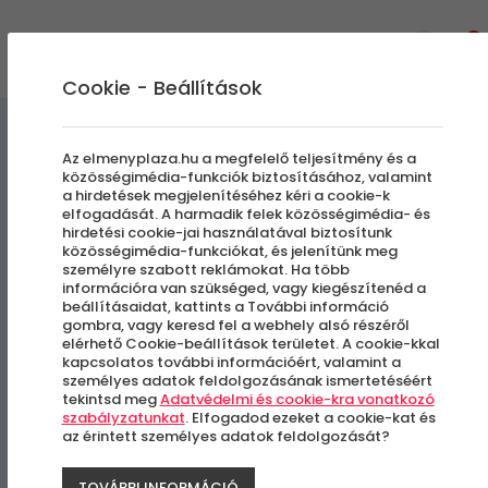
0
Cookie - Beállítások
Szabadulószobák
Az elmenyplaza.hu a megfelelő teljesítmény és a
közösségimédia-funkciók biztosításához, valamint
a hirdetések megjelenítéséhez kéri a cookie-k
Kémlelés - Pécs |
elfogadását. A harmadik felek közösségimédia- és
hirdetési cookie-jai használatával biztosítunk
Nyomozás Pécs
közösségimédia-funkciókat, és jelenítünk meg
személyre szabott reklámokat. Ha több
Belvárosában
információra van szükséged, vagy kiegészítenéd a
beállításaidat, kattints a További információ
gombra, vagy keresd fel a webhely alsó részéről
elérhető Cookie-beállítások területet. A cookie-kkal
Pécs
kapcsolatos további információért, valamint a
személyes adatok feldolgozásának ismertetéséért
tekintsd meg
Adatvédelmi és cookie-kra vonatkozó
szabályzatunkat
. Elfogadod ezeket a cookie-kat és
az érintett személyes adatok feldolgozását?
TOVÁBBI INFORMÁCIÓ