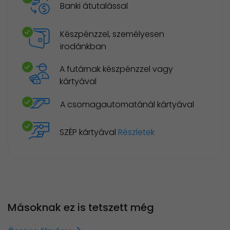
Banki átutalással
Készpénzzel, személyesen
irodánkban
A futárnak készpénzzel vagy
kártyával
A csomagautomatánál kártyával
SZÉP kártyával
Részletek
Másoknak ez is tetszett még