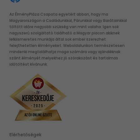
Az ÉlményPláza Csapata egyetért abban, hogy ma
Magyarországon a Családunkkal, Párunkkal vagy Barátainkkal
töltött időre nagyobb szükség van mint valaha. Igen sok
nagyszerű szolgáltató található a Magyar piacon akiknek
lelkiismeretes munkája által sok ember szerezhet
felejthetetlen élményeket. Weboldalunkon természetesen
mindenki megtalálhatja maga számára vagy ajándéknak
szánt élményét melyekhez jó szórakozást és tartalmas
időtöltést kívánunk.
Elérhetőségek