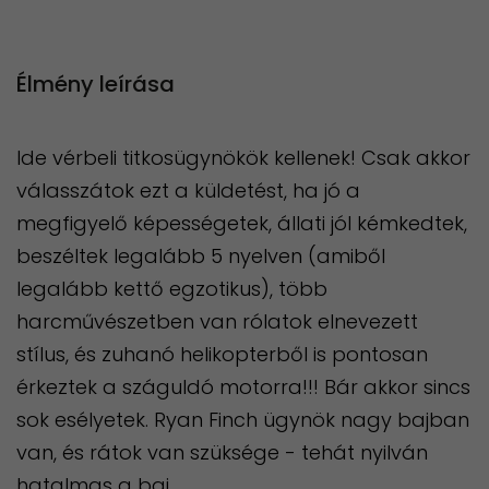
Élmény leírása
Ide vérbeli titkosügynökök kellenek! Csak akkor
válasszátok ezt a küldetést, ha jó a
megfigyelő képességetek, állati jól kémkedtek,
beszéltek legalább 5 nyelven (amiből
legalább kettő egzotikus), több
harcművészetben van rólatok elnevezett
stílus, és zuhanó helikopterből is pontosan
érkeztek a száguldó motorra!!! Bár akkor sincs
sok esélyetek. Ryan Finch ügynök nagy bajban
van, és rátok van szüksége - tehát nyilván
hatalmas a baj.