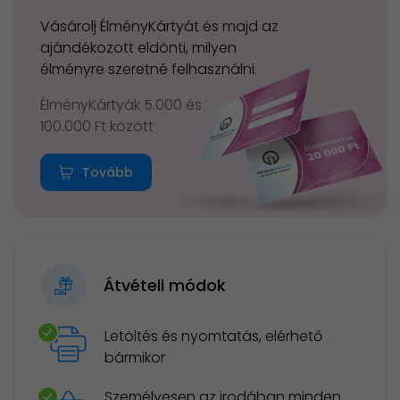
Vásárolj ÉlményKártyát és majd az
ajándékozott eldönti, milyen
élményre szeretné felhasználni.
ÉlményKártyák 5.000 és
100.000 Ft között
Tovább
Átvételi módok
Letöltés és nyomtatás, elérhető
bármikor
Személyesen az irodában minden