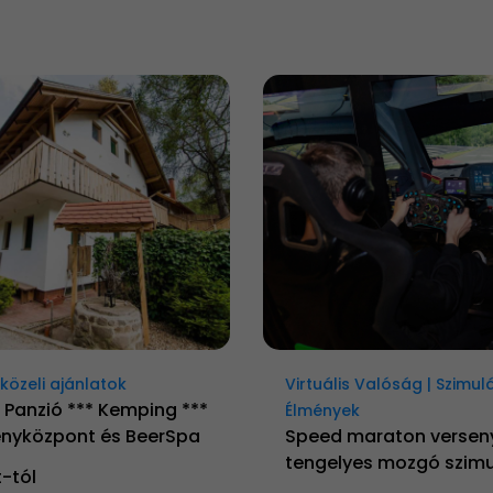
özeli ajánlatok
Virtuális Valóság | Szimul
 Panzió *** Kemping ***
Élmények
nyközpont és BeerSpa
Speed maraton versen
tengelyes mozgó szimu
t-tól