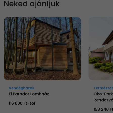
Neked ajánljuk
Vendégházak
Természetk
El Parador Lombház
Öko-Park
Rendezvé
116 000 Ft-tól
158 240 F