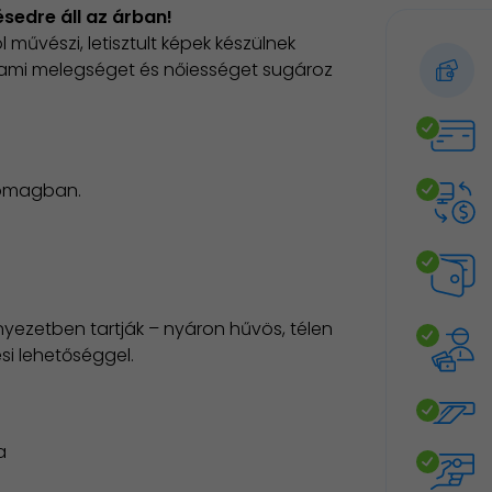
sedre áll az árban!
ol művészi, letisztult képek készülnek
 ami melegséget és nőiességet sugároz
somagban.
nyezetben tartják – nyáron hűvös, télen
ési lehetőséggel.
a