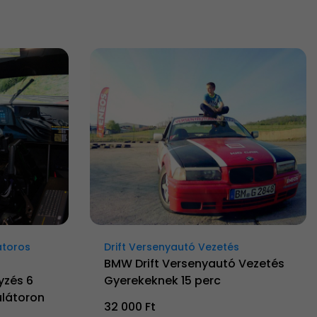
átoros
Drift Versenyautó Vezetés
BMW Drift Versenyautó Vezetés
yzés 6
Gyerekeknek 15 perc
látoron
32 000 Ft