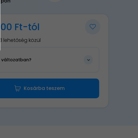
upon
00 Ft-tól
3 lehetőség közül
n változatban?
Kosárba teszem