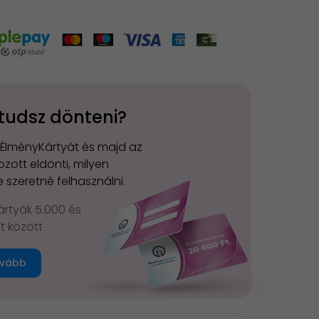
tudsz dönteni?
 ÉlményKártyát és majd az
zott eldönti, milyen
 szeretné felhasználni.
rtyák 5.000 és
Ft között
vább