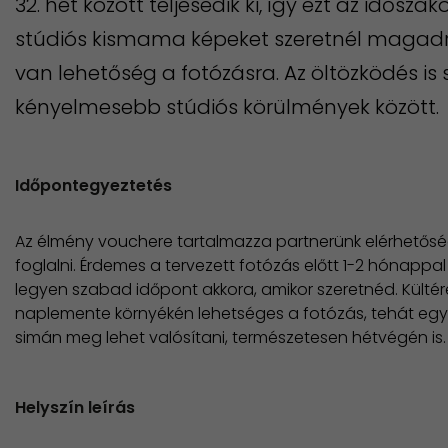
32. hét között teljesedik ki, így ezt az idősza
stúdiós kismama képeket szeretnél magadró
van lehetőség a fotózásra. Az öltözködés is
kényelmesebb stúdiós körülmények között.
Időpontegyeztetés
Az élmény vouchere tartalmazza partnerünk elérhetőség
foglalni. Érdemes a tervezett fotózás előtt 1-2 hónappa
legyen szabad időpont akkora, amikor szeretnéd. Külté
naplemente környékén lehetséges a fotózás, tehát egy
simán meg lehet valósítani, természetesen hétvégén is.
Helyszín leírás