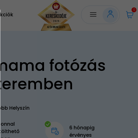
0
kciók
mama fotózás
teremben
öbb Helyszín
zonnal
6 hónapig
tölthető
érvényes