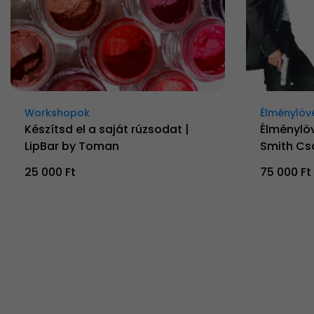
Workshopok
Élménylöv
Készítsd el a saját rúzsodat |
Élménylöv
LipBar by Toman
Smith Cs
25 000 Ft
75 000 Ft