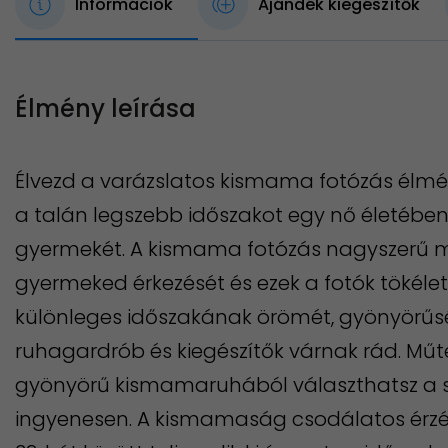
Információk
Ajándék kiegészítők
Élmény leírása
Élvezd a varázslatos kismama fotózás élmén
a talán legszebb időszakot egy nő életében,
gyermekét. A kismama fotózás nagyszerű m
gyermeked érkezését és ezek a fotók tökél
különleges időszakának örömét, gyönyörűség
ruhagardrób és kiegészítők várnak rád. Műt
gyönyörű kismamaruhából választhatsz a 
ingyenesen. A kismamaság csodálatos érzé