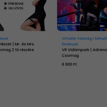
észet
Virtuális Valóság | Szimul
észet | Mr. és Mrs.
Élmények
omag 2 fő részére
VR Vidámpark | Adrenal
Csomag
6 900 Ft