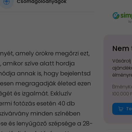
Csomagolóanyagok
Nem 
yét, amely örökre megőrzi ezt,
Vásárolj
 amikor szíve alatt hordja
ajándéko
ódja annak is, hogy bejelentsd
élményre
etesen megragadják életed ezen
ÉlményKá
ét és izgalmát. Exkluzív
100.000 
ermi fotózás esetén 40 db
To
szivárvány minden színében
se és lenyűgöző szépsége a 28-