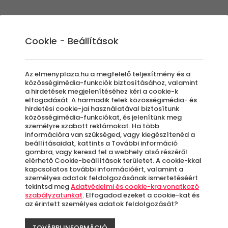
Élmények
Ajándék ötletek
Újdonságok
A
Cookie - Beállítások
Az elmenyplaza.hu a megfelelő teljesítmény és a
közösségimédia-funkciók biztosításához, valamint
a hirdetések megjelenítéséhez kéri a cookie-k
Kis
elfogadását. A harmadik felek közösségimédia- és
hirdetési cookie-jai használatával biztosítunk
közösségimédia-funkciókat, és jelenítünk meg
személyre szabott reklámokat. Ha több
mű
információra van szükséged, vagy kiegészítenéd a
beállításaidat, kattints a További információ
gombra, vagy keresd fel a webhely alsó részéről
elérhető Cookie-beállítások területet. A cookie-kkal
kapcsolatos további információért, valamint a
T
személyes adatok feldolgozásának ismertetéséért
tekintsd meg
Adatvédelmi és cookie-kra vonatkozó
szabályzatunkat
. Elfogadod ezeket a cookie-kat és
az érintett személyes adatok feldolgozását?
A
le
TOVÁBBI INFORMÁCIÓ