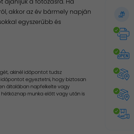
kot ajánljuk a fotózásra. Ha
l, akkor az év bármely napján
 sokkal egyszerűbb és
ét, akinél időpontot tudsz
l időpontot egyeztetni, hogy biztosan
ren általában napfelkelte vagy
 hétköznap munka előtt vagy után is