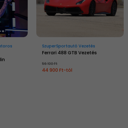
átoros
SzuperSportautó Vezetés
Ferrari 488 GTB Vezetés
in
56 100 Ft
44 900 Ft-tól