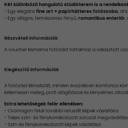
Két különböző hangulatú stúdióterem is a rendelkezé
- Egy elegáns
fine art + papírhátteres fotószoba
, ah
- Egy világos, természetes fényű,
romantikus enteriőr
,
Részvételi információk
A voucher kismama fotózást tartalmaz a választott c
Kiegészítő információk
A fotózást klimatizált, minden évszakban komfortos kör
kellemesen meleg, profi világítással és kényelmes öltöz
Extra lehetőségek felár ellenében:
- Csomagon felüli további retusált képek vásárlása
- Teljes szín- és fénykorrekciózott sorozat megvásárlás
- Szín-és fénykorrekciózott képek vásárlása