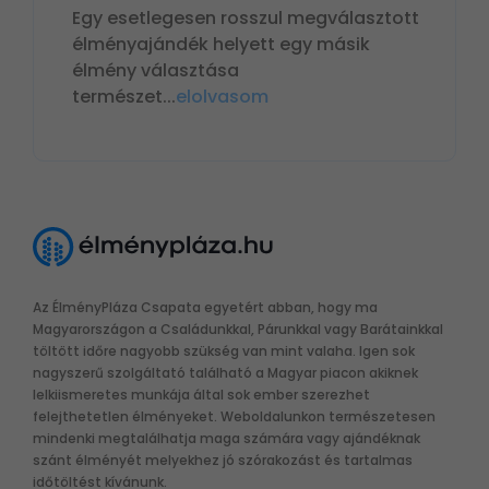
Egy esetlegesen rosszul megválasztott
élményajándék helyett egy másik
élmény választása
természet
...
elolvasom
Az ÉlményPláza Csapata egyetért abban, hogy ma
Magyarországon a Családunkkal, Párunkkal vagy Barátainkkal
töltött időre nagyobb szükség van mint valaha. Igen sok
nagyszerű szolgáltató található a Magyar piacon akiknek
lelkiismeretes munkája által sok ember szerezhet
felejthetetlen élményeket. Weboldalunkon természetesen
mindenki megtalálhatja maga számára vagy ajándéknak
szánt élményét melyekhez jó szórakozást és tartalmas
időtöltést kívánunk.