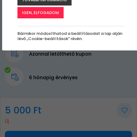
IGEN, ELFOGADOM
Bármikor módosíthatod a beállításodat a lap alján
lévő „Cookie-beállítások” révén.
Azonnal letölthető kupon
6 hónapig érvényes
5 000 Ft
Új