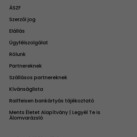
ÁSZF
Szerzői jog
Elállás
Ügyfélszolgálat
Rólunk
Partnereknek
Szállásos partnereknek
Kívánságlista
Raiffeisen bankártyás tájékoztató
Ments Életet Alapítvány | Legyél Te is
Álomvarázsló