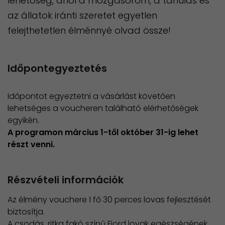
lehetőség, ahol a mozgásöröm, a tanulás és
az állatok iránti szeretet egyetlen
felejthetetlen élménnyé olvad össze!
Időpontegyeztetés
Időpontot egyeztetni a vásárlást követően
lehetséges a voucheren található elérhetőségek
egyikén.
A programon március 1-től október 31-ig lehet
részt venni.
Részvételi információk
Az élmény vouchere 1 fő 30 perces lovas fejlesztését
biztosítja.
A csodás, ritka fakó színű Fjord lovak egészségének