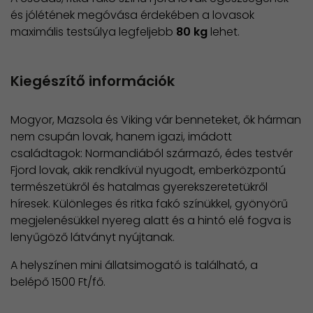
és jólétének megóvása érdekében a lovasok
maximális testsúlya legfeljebb
80 kg
lehet.
Kiegészítő információk
Mogyor, Mazsola és Viking vár benneteket, ők hárman
nem csupán lovak, hanem igazi, imádott
családtagok: Normandiából származó, édes testvér
Fjord lovak, akik rendkívül nyugodt, emberközpontú
természetükről és hatalmas gyerekszeretetükről
híresek. Különleges és ritka fakó színükkel, gyönyörű
megjelenésükkel nyereg alatt és a hintó elé fogva is
lenyűgöző látványt nyújtanak.
A helyszínen mini állatsimogató is található, a
belépő 1500 Ft/fő.