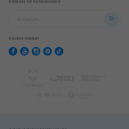
Iratkozz fel hírlevelünkre
Kövess minket