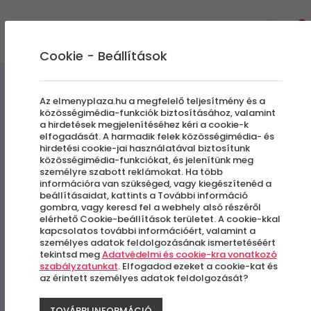
0
Cookie - Beállítások
Kültéri Programok
Csapatépítő
Az elmenyplaza.hu a megfelelő teljesítmény és a
közösségimédia-funkciók biztosításához, valamint
a hirdetések megjelenítéséhez kéri a cookie-k
Lovas fejlesztés Monoron
elfogadását. A harmadik felek közösségimédia- és
hirdetési cookie-jai használatával biztosítunk
közösségimédia-funkciókat, és jelenítünk meg
személyre szabott reklámokat. Ha több
Monor
információra van szükséged, vagy kiegészítenéd a
beállításaidat, kattints a További információ
gombra, vagy keresd fel a webhely alsó részéről
elérhető Cookie-beállítások területet. A cookie-kkal
kapcsolatos további információért, valamint a
személyes adatok feldolgozásának ismertetéséért
tekintsd meg
Adatvédelmi és cookie-kra vonatkozó
szabályzatunkat
. Elfogadod ezeket a cookie-kat és
az érintett személyes adatok feldolgozását?
TOVÁBBI INFORMÁCIÓ