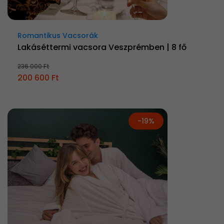
Romantikus Vacsorák
Lakáséttermi vacsora Veszprémben | 8 fő
236 000 Ft
200 600 Ft
-19%