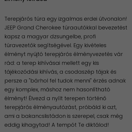
Terepjárós túra egy izgalmas erdei útvonalon!
JEEP Grand Cherokee túraautókkal bevezetést
kapsz a magyar dzsungelbe, profi
túravezetők segítségével. Egy kivételes
élményt nyújtó terepjárós élményvezetés vár
rád: a terep kihívásai mellett egy kis
tájékozódási kihívás, a csodaszép tájak és
persze a "bárhol fel tudok menni" érzés adnak
egy komplex, máshoz nem hasonlítható
élményt! Élvezd a nyílt terepen történő
terepjárós élményautózást, próbáld ki azt,
ami a bakancslistádon is szerepel, csak még
eddig kihagytad! A tempót Te diktálod!