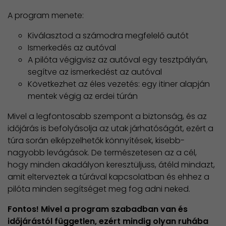
A program menete:
Kiválasztod a számodra megfelelő autót
Ismerkedés az autóval
A pilóta végigvisz az autóval egy tesztpályán,
segítve az ismerkedést az autóval
Következhet az éles vezetés: egy itiner alapján
mentek végig az erdei túrán
Mivel a legfontosabb szempont a biztonság, és az
időjárás is befolyásolja az utak járhatóságát, ezért a
túra során elképzelhetők könnyítések, kisebb-
nagyobb levágások. De természetesen az a cél,
hogy minden akadályon keresztüljuss, átéld mindazt,
amit elterveztek a túrával kapcsolatban és ehhez a
pilóta minden segítséget meg fog adni neked.
Fontos!
Mivel a program szabadban van és
időjárástól független, ezért mindig olyan ruhába