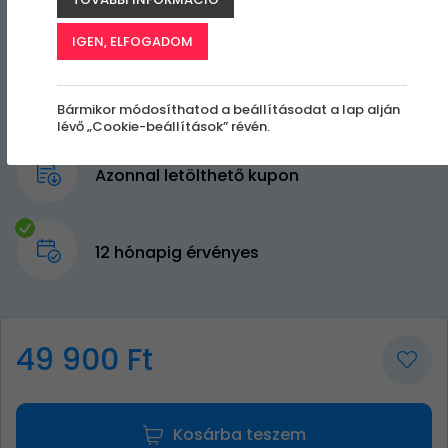
IGEN, ELFOGADOM
Bármikor módosíthatod a beállításodat a lap alján
lévő „Cookie-beállítások” révén.
Azonnal letölthető kupon
12 hónapig érvényes
49 900 Ft
Kosárba teszem