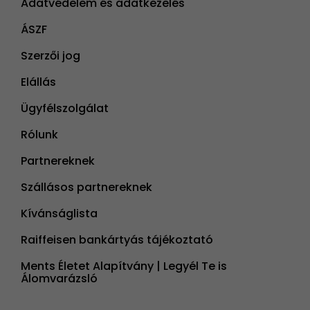
Adatvédelem és adatkezelés
ÁSZF
Szerzői jog
Elállás
Ügyfélszolgálat
Rólunk
Partnereknek
Szállásos partnereknek
Kívánságlista
Raiffeisen bankártyás tájékoztató
Ments Életet Alapítvány | Legyél Te is
Álomvarázsló