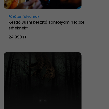
Főzőtanfolyamok
Kezdő Sushi Készítő Tanfolyam “Hobbi
séfeknek”
24 990 Ft