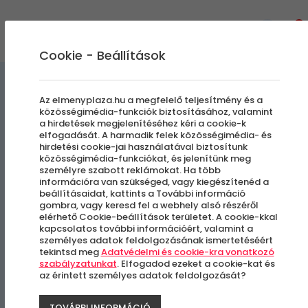
0
Cookie - Beállítások
Az elmenyplaza.hu a megfelelő teljesítmény és a
közösségimédia-funkciók biztosításához, valamint
a hirdetések megjelenítéséhez kéri a cookie-k
Off-Road túra | 60 perc
elfogadását. A harmadik felek közösségimédia- és
hirdetési cookie-jai használatával biztosítunk
közösségimédia-funkciókat, és jelenítünk meg
személyre szabott reklámokat. Ha több
Domonyvölgy
információra van szükséged, vagy kiegészítenéd a
beállításaidat, kattints a További információ
gombra, vagy keresd fel a webhely alsó részéről
elérhető Cookie-beállítások területet. A cookie-kkal
kapcsolatos további információért, valamint a
személyes adatok feldolgozásának ismertetéséért
tekintsd meg
Adatvédelmi és cookie-kra vonatkozó
szabályzatunkat
. Elfogadod ezeket a cookie-kat és
az érintett személyes adatok feldolgozását?
TOVÁBBI INFORMÁCIÓ