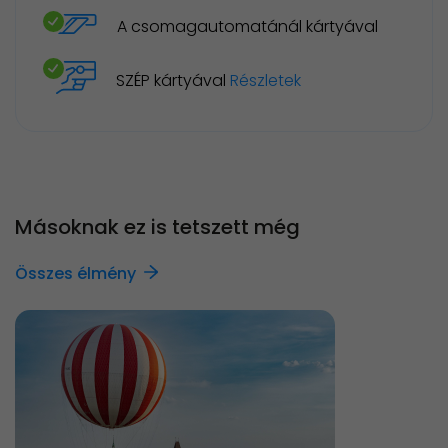
A csomagautomatánál kártyával
SZÉP kártyával
Részletek
Másoknak ez is tetszett még
Összes élmény