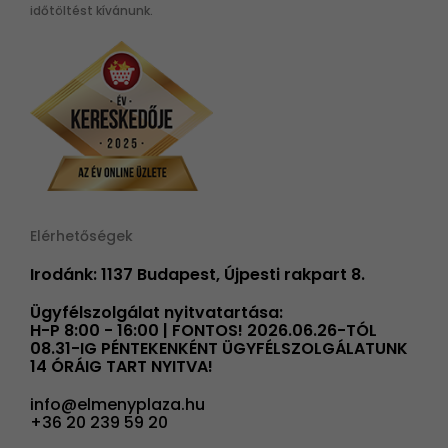
időtöltést kívánunk.
Elérhetőségek
Irodánk: 1137 Budapest, Újpesti rakpart 8.
Ügyfélszolgálat nyitvatartása:
H-P 8:00 - 16:00 | FONTOS! 2026.06.26-TÓL
08.31-IG PÉNTEKENKÉNT ÜGYFÉLSZOLGÁLATUNK
14 ÓRÁIG TART NYITVA!
info@elmenyplaza.hu
+36 20 239 59 20