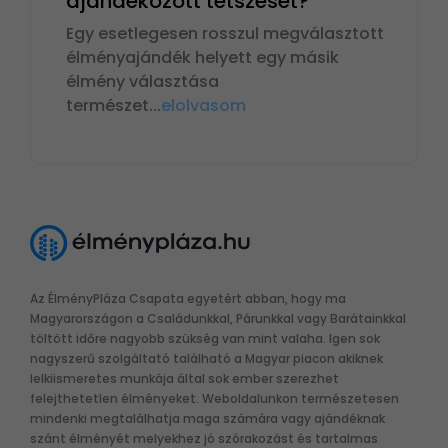
ajándékozott tetszését?
Egy esetlegesen rosszul megválasztott
élményajándék helyett egy másik
élmény választása
természet
...
elolvasom
Az ÉlményPláza Csapata egyetért abban, hogy ma
Magyarországon a Családunkkal, Párunkkal vagy Barátainkkal
töltött időre nagyobb szükség van mint valaha. Igen sok
nagyszerű szolgáltató található a Magyar piacon akiknek
lelkiismeretes munkája által sok ember szerezhet
felejthetetlen élményeket. Weboldalunkon természetesen
mindenki megtalálhatja maga számára vagy ajándéknak
szánt élményét melyekhez jó szórakozást és tartalmas