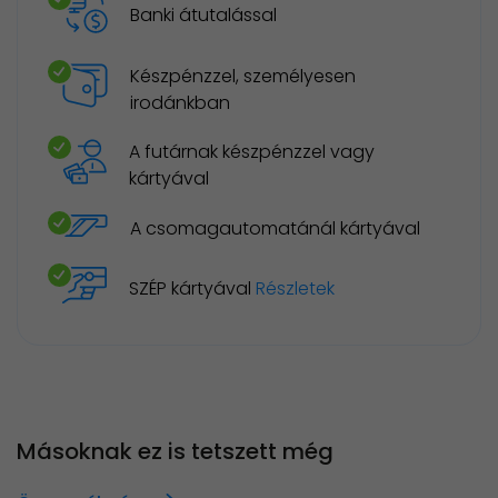
Banki átutalással
Készpénzzel, személyesen
irodánkban
A futárnak készpénzzel vagy
kártyával
A csomagautomatánál kártyával
SZÉP kártyával
Részletek
Másoknak ez is tetszett még