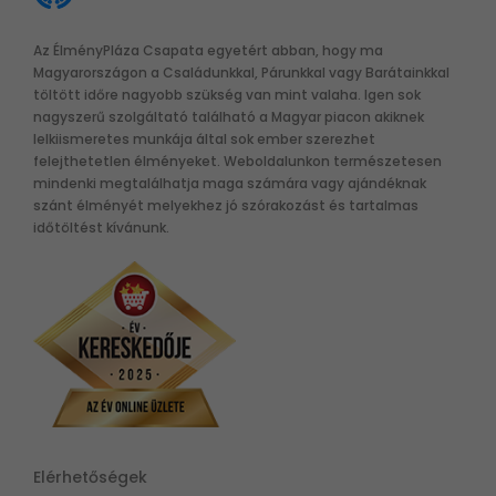
Az ÉlményPláza Csapata egyetért abban, hogy ma
Magyarországon a Családunkkal, Párunkkal vagy Barátainkkal
töltött időre nagyobb szükség van mint valaha. Igen sok
nagyszerű szolgáltató található a Magyar piacon akiknek
lelkiismeretes munkája által sok ember szerezhet
felejthetetlen élményeket. Weboldalunkon természetesen
mindenki megtalálhatja maga számára vagy ajándéknak
szánt élményét melyekhez jó szórakozást és tartalmas
időtöltést kívánunk.
Elérhetőségek