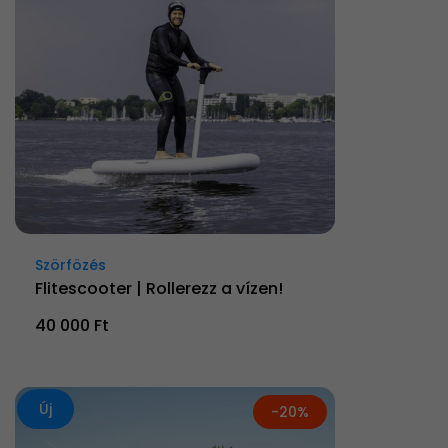
Szörfözés
Flitescooter | Rollerezz a vízen!
40 000 Ft
Új
-20%