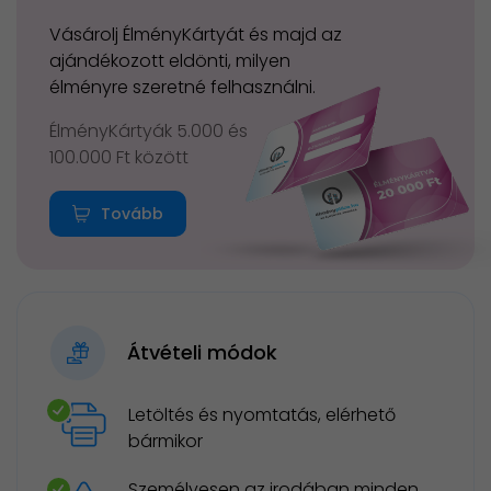
Vásárolj ÉlményKártyát és majd az
ajándékozott eldönti, milyen
élményre szeretné felhasználni.
ÉlményKártyák 5.000 és
100.000 Ft között
Tovább
Átvételi módok
Letöltés és nyomtatás, elérhető
bármikor
Személyesen az irodában minden