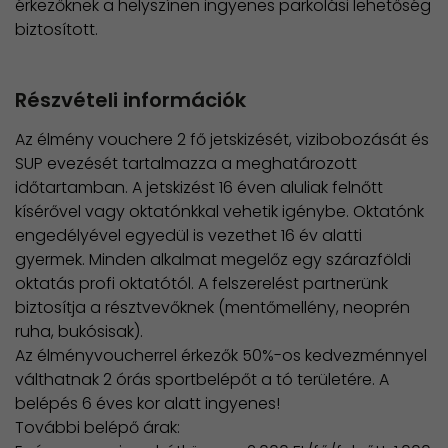
érkezőknek a helyszínen ingyenes parkolási lehetőség
biztosított.
Részvételi információk
Az élmény vouchere 2 fő jetskizését, vizibobozását és
SUP evezését tartalmazza a meghatározott
időtartamban. A jetskizést 16 éven aluliak felnőtt
kísérővel vagy oktatónkkal vehetik igénybe. Oktatónk
engedélyével egyedül is vezethet 16 év alatti
gyermek. Minden alkalmat megelőz egy szárazföldi
oktatás profi oktatótól. A felszerelést partnerünk
biztosítja a résztvevőknek (mentőmellény, neoprén
ruha, bukósisak).
Az élményvoucherrel érkezők 50%-os kedvezménnyel
válthatnak 2 órás sportbelépőt a tó területére. A
belépés 6 éves kor alatt ingyenes!
További belépő árak: