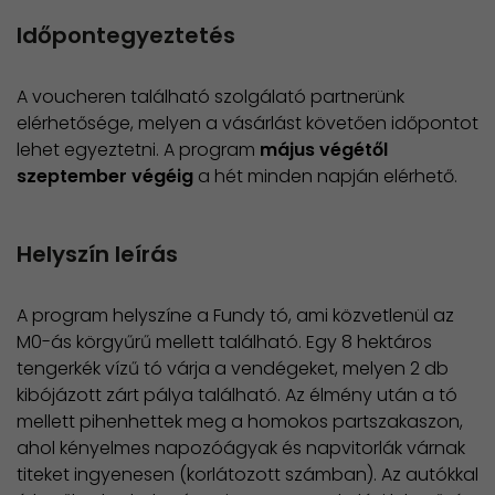
Időpontegyeztetés
A voucheren található szolgálató partnerünk
elérhetősége, melyen a vásárlást követően időpontot
lehet egyeztetni. A program
május végétől
szeptember végéig
a hét minden napján elérhető.
Helyszín leírás
A program helyszíne a Fundy tó, ami közvetlenül az
M0-ás körgyűrű mellett található. Egy 8 hektáros
tengerkék vízű tó várja a vendégeket, melyen 2 db
kibójázott zárt pálya található. Az élmény után a tó
mellett pihenhettek meg a homokos partszakaszon,
ahol kényelmes napozóágyak és napvitorlák várnak
titeket ingyenesen (korlátozott számban). Az autókkal