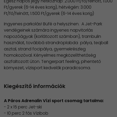
​Egész napos jegy hétköznap: 2.000 Ft/fő/felnőtt, 1.000
Ft/gyerek (6-14 éves korig), hétvégén: 3.000
Ft/fő/felnőtt, 1.500 Ft/gyerek (6-14 éves korig)
​Ingyenes parkolás! Büfé a helyszínen. A Jet-Park
vendégeinek számára ingyenes napvitorlás
napozóágyak (korlátozott számban), trambulin
használat, továbbá strandröplabda pálya, teqball
asztal, strand focipálya, gyermekrészleg
homokozóval. Kényelmes megközelíthetőség
aszfaltozott úton. Tengerpart feeling, pihentető
környezet, vízisport kedvelők paradicsoma.
Kiegészítő információk
A Páros Adrenalin Vízi sport csomag tartalma:
- 2 x 15 perc Jet-ski
- 10 perc 2 fős Vízibob