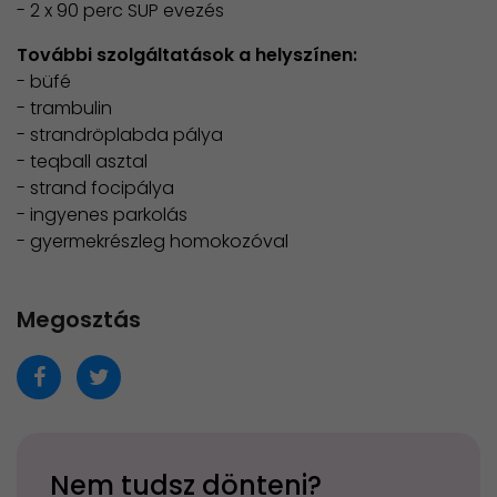
- 2 x 90 perc SUP evezés
További szolgáltatások a helyszínen:
- büfé
- trambulin
- strandröplabda pálya
- teqball asztal
- strand focipálya
- ingyenes parkolás
- gyermekrészleg homokozóval
Megosztás
Nem tudsz dönteni?