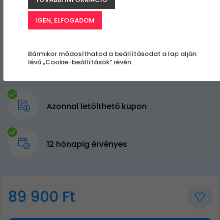
IGEN, ELFOGADOM
Bármikor módosíthatod a beállításodat a lap alján
lévő „Cookie-beállítások” révén.
Azonnal letölthető kupon
12 hónapig érvényes
89 900 Ft