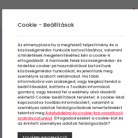
0
Cookie - Beállítások
Egyedi Élmények
Az elmenyplaza.hu a megfelelő teljesítmény és a
közösségimédia-funkciók biztosításához, valamint
a hirdetések megjelenítéséhez kéri a cookie-k
Páros Adrenalin Vízi Sport
elfogadását. A harmadik felek közösségimédia- és
hirdetési cookie-jai használatával biztosítunk
Élmény
közösségimédia-funkciókat, és jelenítünk meg
személyre szabott reklámokat. Ha több
információra van szükséged, vagy kiegészítenéd a
beállításaidat, kattints a További információ
Fundy Tó
gombra, vagy keresd fel a webhely alsó részéről
elérhető Cookie-beállítások területet. A cookie-kkal
kapcsolatos további információért, valamint a
személyes adatok feldolgozásának ismertetéséért
tekintsd meg
Adatvédelmi és cookie-kra vonatkozó
szabályzatunkat
. Elfogadod ezeket a cookie-kat és
az érintett személyes adatok feldolgozását?
TOVÁBBI INFORMÁCIÓ