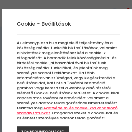
0
Cookie - Beállítások
Egyedi Élmények
Az elmenyplaza.hu a megfelelő teljesítmény és a
közösségimédia-funkciók biztosításához, valamint
a hirdetések megjelenítéséhez kéri a cookie-k
Páros bowlingozás
elfogadását. A harmadik felek közösségimédia- és
hirdetési cookie-jai használatával biztosítunk
vacsorával
közösségimédia-funkciókat, és jelenítünk meg
személyre szabott reklámokat. Ha több
információra van szükséged, vagy kiegészítenéd a
beállításaidat, kattints a További információ
Budapest, III. kerület
gombra, vagy keresd fel a webhely alsó részéről
elérhető Cookie-beállítások területet. A cookie-kkal
kapcsolatos további információért, valamint a
személyes adatok feldolgozásának ismertetéséért
-12%
tekintsd meg
Adatvédelmi és cookie-kra vonatkozó
szabályzatunkat
. Elfogadod ezeket a cookie-kat és
az érintett személyes adatok feldolgozását?
TOVÁBBI INFORMÁCIÓ