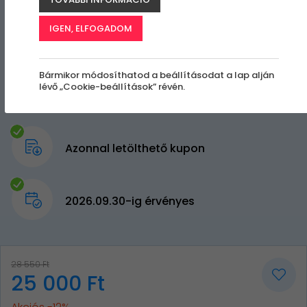
IGEN, ELFOGADOM
Bármikor módosíthatod a beállításodat a lap alján
lévő „Cookie-beállítások” révén.
Azonnal letölthető kupon
2026.09.30-ig érvényes
28 550 Ft
25 000 Ft