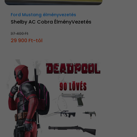
Ford Mustang élményvezetés
Shelby AC Cobra ÉlményVezetés
37 400 Ft
29 900 Ft-tól