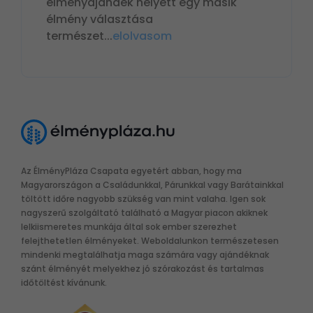
élményajándék helyett egy másik
élmény választása
természet
...
elolvasom
Az ÉlményPláza Csapata egyetért abban, hogy ma
Magyarországon a Családunkkal, Párunkkal vagy Barátainkkal
töltött időre nagyobb szükség van mint valaha. Igen sok
nagyszerű szolgáltató található a Magyar piacon akiknek
lelkiismeretes munkája által sok ember szerezhet
felejthetetlen élményeket. Weboldalunkon természetesen
mindenki megtalálhatja maga számára vagy ajándéknak
szánt élményét melyekhez jó szórakozást és tartalmas
időtöltést kívánunk.