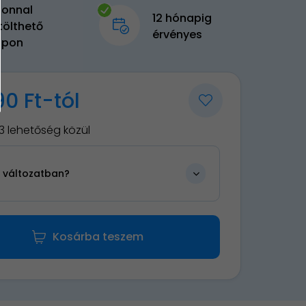
zonnal
12 hónapig
tölthető
érvényes
upon
90 Ft-tól
3 lehetőség közül
n változatban?
Kosárba teszem