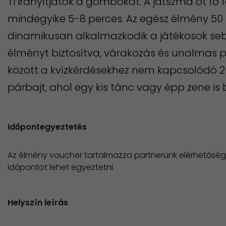
Ti irányítjátok a gombokat. A játszma öt fő 
mindegyike 5-8 perces. Az egész élmény 50 p
dinamikusan alkalmazkodik a játékosok s
élményt biztosítva, várakozás és unalmas pi
között a kvízkérdésekhez nem kapcsolódó 2-
párbajt, ahol egy kis tánc vagy épp zene is
Időpontegyeztetés
Az élmény voucher tartalmazza partnerünk elérhetőség
időpontot lehet egyeztetni.
Helyszín leírás