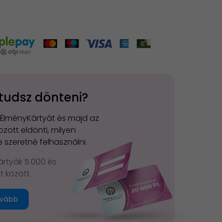
tudsz dönteni?
 ÉlményKártyát és majd az
zott eldönti, milyen
 szeretné felhasználni.
rtyák 5.000 és
Ft között
vább