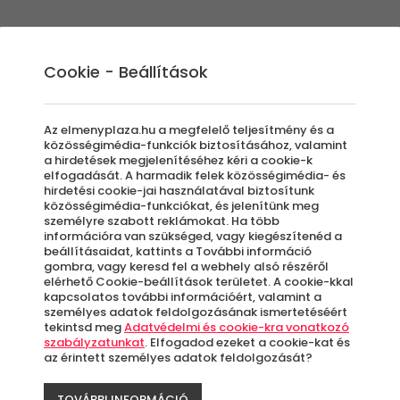
Élmények
Ajándék ötletek
Újdonságok
A
Cookie - Beállítások
Az elmenyplaza.hu a megfelelő teljesítmény és a
közösségimédia-funkciók biztosításához, valamint
a hirdetések megjelenítéséhez kéri a cookie-k
Qui
elfogadását. A harmadik felek közösségimédia- és
hirdetési cookie-jai használatával biztosítunk
közösségimédia-funkciókat, és jelenítünk meg
személyre szabott reklámokat. Ha több
telj
információra van szükséged, vagy kiegészítenéd a
beállításaidat, kattints a További információ
gombra, vagy keresd fel a webhely alsó részéről
élm
elérhető Cookie-beállítások területet. A cookie-kkal
kapcsolatos további információért, valamint a
személyes adatok feldolgozásának ismertetéséért
tekintsd meg
Adatvédelmi és cookie-kra vonatkozó
szabályzatunkat
. Elfogadod ezeket a cookie-kat és
az érintett személyes adatok feldolgozását?
Bu
TOVÁBBI INFORMÁCIÓ