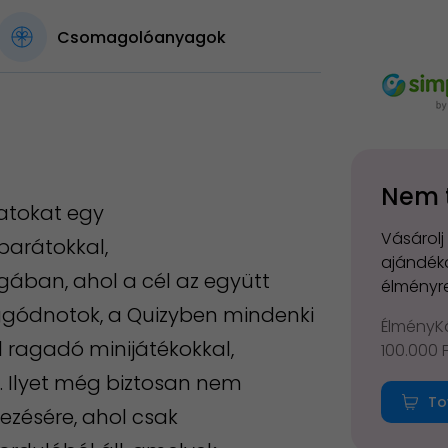
Csomagolóanyagok
Nem 
gatokat egy
Vásárolj
barátokkal,
ajándéko
ágában, ahol a cél az együtt
élményre
 aggódnotok, a Quizyben mindenki
ÉlményKá
al ragadó minijátékokkal,
100.000 
t. Ilyet még biztosan nem
To
ezésére, ahol csak