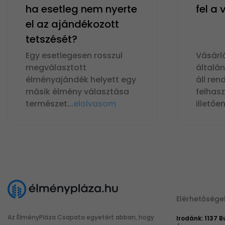
ha esetleg nem nyerte
fel a
el az ajándékozott
tetszését?
Egy esetlegesen rosszul
Vásárl
megválasztott
általá
élményajándék helyett egy
áll ren
másik élmény választása
felhas
természet
...
elolvasom
illetőe
Elérhetősége
Az ÉlményPláza Csapata egyetért abban, hogy
Irodánk: 1137 