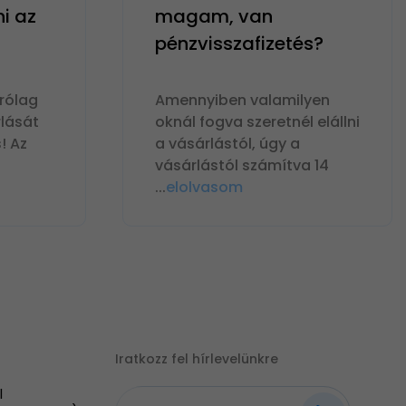
ni az
magam, van
pénzvisszafizetés?
rólag
Amennyiben valamilyen
lását
oknál fogva szeretnél elállni
! Az
a vásárlástól, úgy a
vásárlástól számítva 14
...
elolvasom
Iratkozz fel hírlevelünkre
|