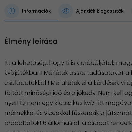
Információk
Ajándék kiegészítők
Élmény leírása
Itt a lehetőség, hogy ti is kipróbáljátok ma
kvízjátékban! Mérjétek össze tudásotokat a 
családotokkall! Merüljetek el a kérdések vil
töltött minőségi idő és a jókedv. Nem kell
nyer! Ez nem egy klasszikus kvíz : itt magáv
mémekkel és viccekkel fűszerezik a játszmá
próbáltatok! 6 állomás áll a csapat rendelk