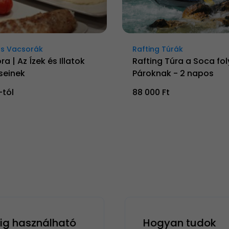
s Vacsorák
Rafting Túrák
ra | Az Ízek és Illatok
Rafting Túra a Soca fo
seinek
Pároknak - 2 napos
-tól
88 000 Ft
g használható
Hogyan tudok