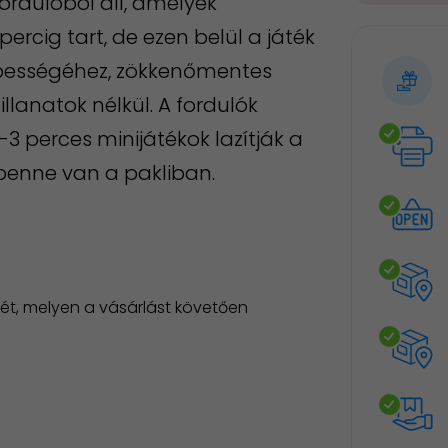
fordulóból áll, amelyek
ercig tart, de ezen belül a játék
ebességéhez, zökkenőmentes
llanatok nélkül. A fordulók
3 perces minijátékok lazítják a
 benne van a pakliban.
ét, melyen a vásárlást követően