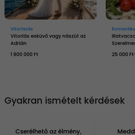
Vitorlázás
Romantiku
Vitorlás esküvő vagy nászút az
Illatvacso
Adrián
Szerelme
1 900 000 Ft
25 000 Ft
Gyakran ismételt kérdések
Cserélhető az élmény,
Meddi