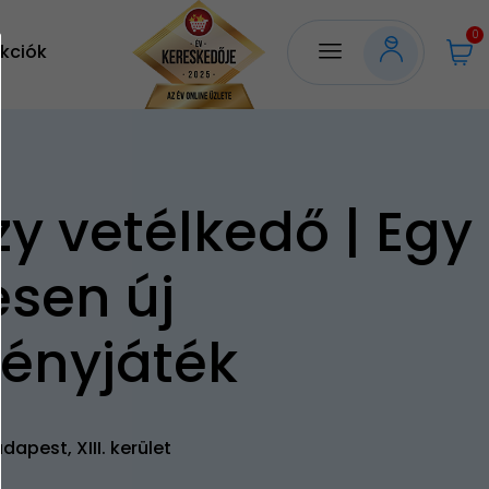
0
kciók
zy vetélkedő | Egy
esen új
ényjáték
dapest, XIII. kerület