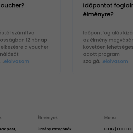
 voucher?
időpontot foglal
élményre?
ástól számítva
Időpontfoglalás kizá
nosságban 12 hónap
az élmény megvásár
delkezésre a voucher
követően lehetséges
ználását
adott program
n
...
elolvasom
szolgá
...
elolvasom
k
Élmények
Menü
Budapest,
Élmény kategóriák
BLOG | ÖTLETEK 