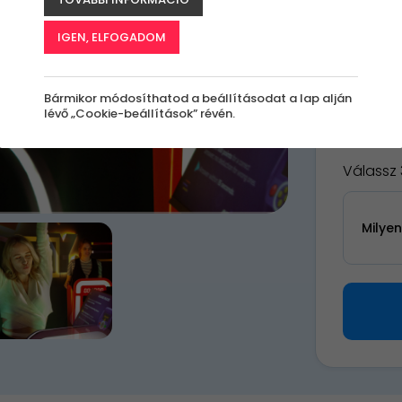
A
le
IGEN, ELFOGADOM
k
Bármikor módosíthatod a beállításodat a lap alján
lévő „Cookie-beállítások” révén.
21 9
Válassz 
Milye