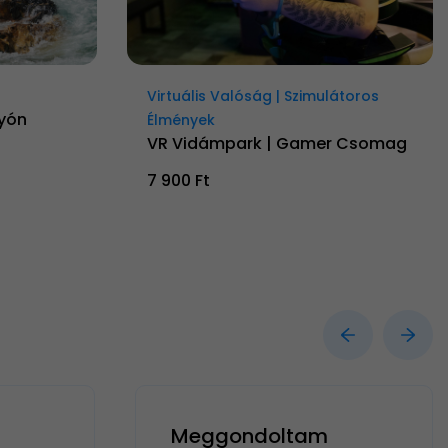
Virtuális Valóság | Szimulátoros
lyón
Élmények
VR Vidámpark | Gamer Csomag
7 900 Ft
Meggondoltam