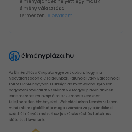
élményajándék helyett egy másik
élmény választása
természet
...
elolvasom
Az ÉlményPláza Csapata egyetért abban, hogy ma
Magyarországon a Családunkkal, Párunkkal vagy Barátainkkal
töltött időre nagyobb szükség van mint valaha. Igen sok
nagyszerű szolgáltató található a Magyar piacon akiknek
lelkiismeretes munkája által sok ember szerezhet
felejthetetlen élményeket. Weboldalunkon természetesen
mindenki megtalálhatja maga számára vagy ajándéknak
szánt élményét melyekhez jó szórakozást és tartalmas
időtöltést kívánunk.