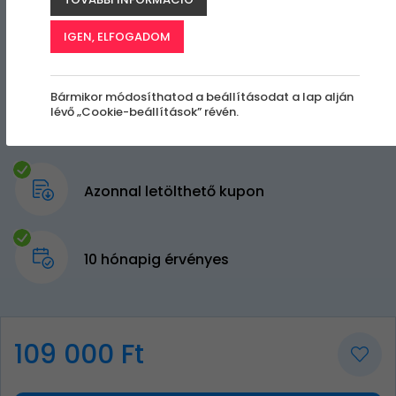
IGEN, ELFOGADOM
Bármikor módosíthatod a beállításodat a lap alján
lévő „Cookie-beállítások” révén.
Azonnal letölthető kupon
10 hónapig érvényes
109 000 Ft