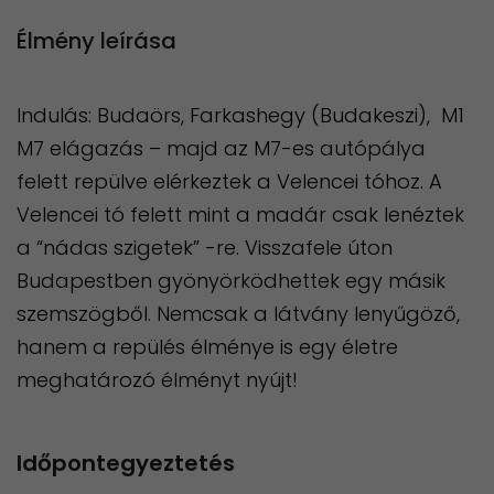
Élmény leírása
Indulás: Budaörs, Farkashegy (Budakeszi), M1
M7 elágazás – majd az M7-es autópálya
felett repülve elérkeztek a Velencei tóhoz. A
Velencei tó felett mint a madár csak lenéztek
a “nádas szigetek” -re. Visszafele úton
Budapestben gyönyörködhettek egy másik
szemszögből. Nemcsak a látvány lenyűgöző,
hanem a repülés élménye is egy életre
meghatározó élményt nyújt!
Időpontegyeztetés