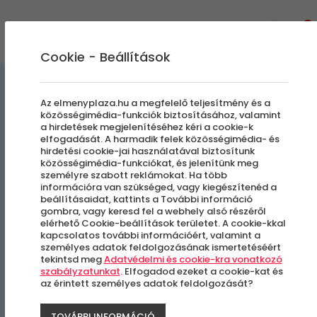
0
Cookie - Beállítások
Élmények a Levegőben
Az elmenyplaza.hu a megfelelő teljesítmény és a
közösségimédia-funkciók biztosításához, valamint
a hirdetések megjelenítéséhez kéri a cookie-k
Repülés Budapest és a
elfogadását. A harmadik felek közösségimédia- és
hirdetési cookie-jai használatával biztosítunk
Velencei-tó felett
közösségimédia-funkciókat, és jelenítünk meg
személyre szabott reklámokat. Ha több
információra van szükséged, vagy kiegészítenéd a
beállításaidat, kattints a További információ
Farkashegyi repülőtér
gombra, vagy keresd fel a webhely alsó részéről
elérhető Cookie-beállítások területet. A cookie-kkal
kapcsolatos további információért, valamint a
személyes adatok feldolgozásának ismertetéséért
tekintsd meg
Adatvédelmi és cookie-kra vonatkozó
szabályzatunkat
. Elfogadod ezeket a cookie-kat és
az érintett személyes adatok feldolgozását?
TOVÁBBI INFORMÁCIÓ