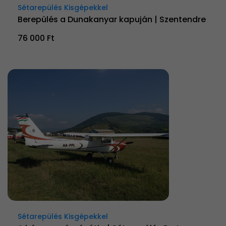
Sétarepülés Kisgépekkel
Berepülés a Dunakanyar kapuján | Szentendre
76 000 Ft
Sétarepülés Kisgépekkel