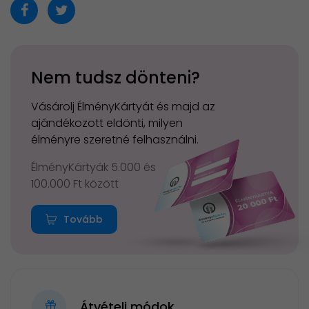
Nem tudsz dönteni?
Vásárolj ÉlményKártyát és majd az
ajándékozott eldönti, milyen
élményre szeretné felhasználni.
ÉlményKártyák 5.000 és
100.000 Ft között
Tovább
Átvételi módok