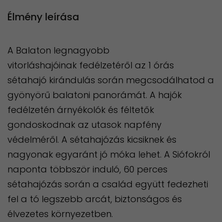
Élmény leírása
A Balaton legnagyobb
vitorláshajóinak fedélzetéről az 1 órás
sétahajó kirándulás során megcsodálhatod a
gyönyörű balatoni panorámát. A hajók
fedélzetén árnyékolók és féltetők
gondoskodnak az utasok napfény
védelméről. A sétahajózás kicsiknek és
nagyonak egyaránt jó móka lehet. A Siófokról
naponta többször induló, 60 perces
sétahajózás során a család együtt fedezheti
fel a tó legszebb arcát, biztonságos és
élvezetes környezetben.