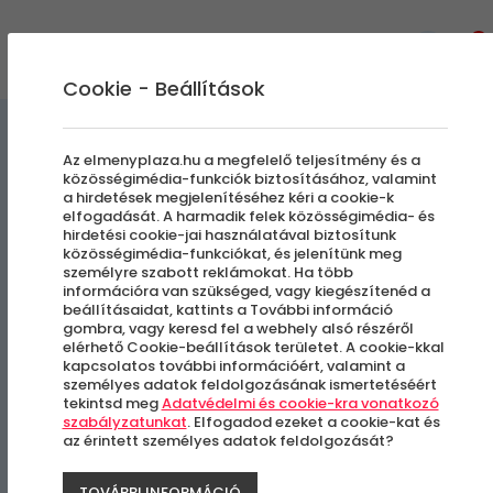
0
Cookie - Beállítások
Vizen, Vízben, Víz alatt
Az elmenyplaza.hu a megfelelő teljesítmény és a
közösségimédia-funkciók biztosításához, valamint
a hirdetések megjelenítéséhez kéri a cookie-k
Sétahajózás a Balatonon
elfogadását. A harmadik felek közösségimédia- és
hirdetési cookie-jai használatával biztosítunk
közösségimédia-funkciókat, és jelenítünk meg
személyre szabott reklámokat. Ha több
Siófok
információra van szükséged, vagy kiegészítenéd a
beállításaidat, kattints a További információ
gombra, vagy keresd fel a webhely alsó részéről
-46%
elérhető Cookie-beállítások területet. A cookie-kkal
kapcsolatos további információért, valamint a
személyes adatok feldolgozásának ismertetéséért
tekintsd meg
Adatvédelmi és cookie-kra vonatkozó
szabályzatunkat
. Elfogadod ezeket a cookie-kat és
az érintett személyes adatok feldolgozását?
TOVÁBBI INFORMÁCIÓ