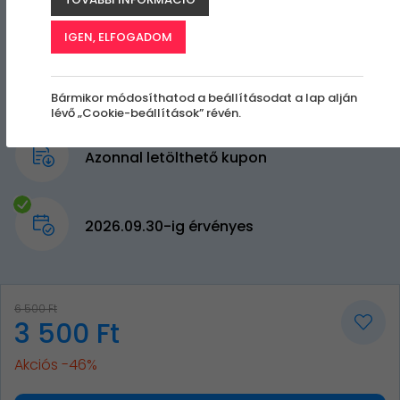
IGEN, ELFOGADOM
Bármikor módosíthatod a beállításodat a lap alján
lévő „Cookie-beállítások” révén.
Azonnal letölthető kupon
2026.09.30-ig érvényes
6 500 Ft
3 500 Ft
Akciós -46%