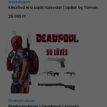
Workshopok
Készítsd el a saját rúzsodat | LipBar by Toman
25 000 Ft
Élménylövészet
Élménylövészet | Deadpool Csomag