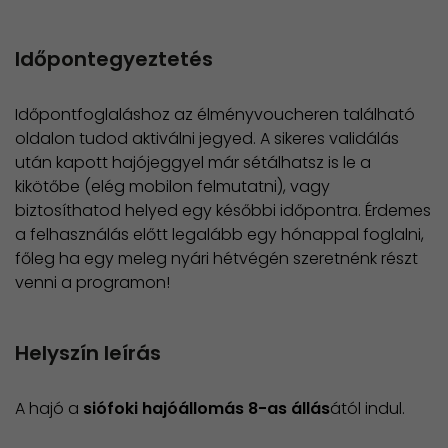
Időpontegyeztetés
Időpontfoglaláshoz az élményvoucheren található
oldalon tudod aktiválni jegyed. A sikeres validálás
után kapott hajójeggyel már sétálhatsz is le a
kikötőbe (elég mobilon felmutatni), vagy
biztosíthatod helyed egy későbbi időpontra.
​Érdemes
a felhasználás előtt legalább egy hónappal foglalni,
főleg ha egy meleg nyári hétvégén szeretnénk részt
venni a programon!
Helyszín leírás
A hajó a
siófoki hajóállomás 8-as állás
ától indul.