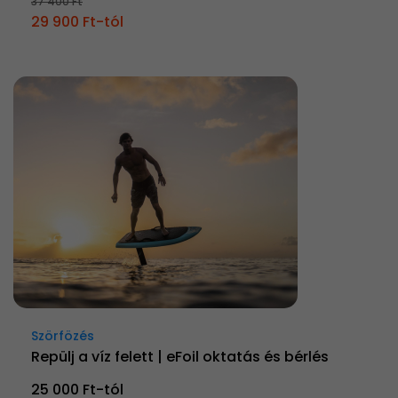
37 400 Ft
29 900 Ft-tól
Szörfözés
Repülj a víz felett | eFoil oktatás és bérlés
25 000 Ft-tól