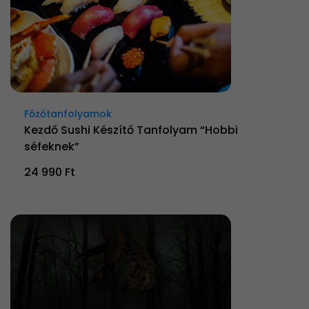
Főzőtanfolyamok
Kezdő Sushi Készítő Tanfolyam “Hobbi
séfeknek”
24 990 Ft