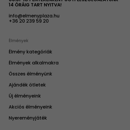
14 ÓRÁIG TART NYITVA!
info@elmenyplaza.hu
+36 20 239 59 20
Élmények
Élmény kategóriák
Élmények alkalmakra
Összes élményünk
Ajándék ötletek
Új élményeink
Akciós élményeink
Nyereményjáték