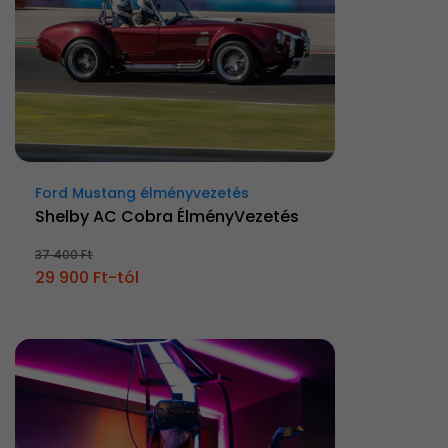
Ford Mustang élményvezetés
Shelby AC Cobra ÉlményVezetés
37 400 Ft
29 900 Ft-tól