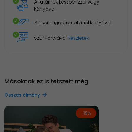
A futárnak készpénzzel vagy
kártyával
A csomagautomatánál kártyával
SZÉP kártyával
Részletek
Másoknak ez is tetszett még
Összes élmény
-19%