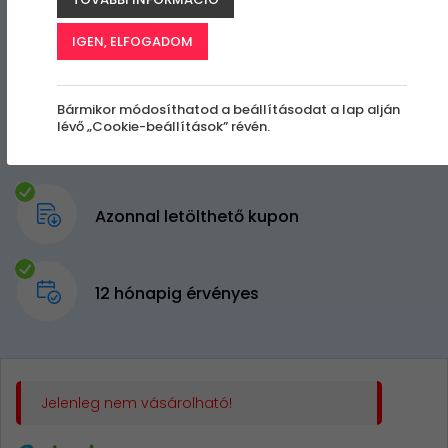
IGEN, ELFOGADOM
Bármikor módosíthatod a beállításodat a lap alján
lévő „Cookie-beállítások” révén.
Azonnal letölthető kupon
12 hónapig érvényes
Jelenleg nem vásárolható!