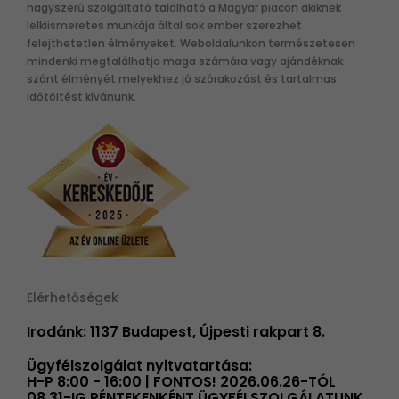
nagyszerű szolgáltató található a Magyar piacon akiknek
lelkiismeretes munkája által sok ember szerezhet
felejthetetlen élményeket. Weboldalunkon természetesen
mindenki megtalálhatja maga számára vagy ajándéknak
szánt élményét melyekhez jó szórakozást és tartalmas
időtöltést kívánunk.
Elérhetőségek
Irodánk: 1137 Budapest, Újpesti rakpart 8.
Ügyfélszolgálat nyitvatartása:
H-P 8:00 - 16:00 | FONTOS! 2026.06.26-TÓL
08.31-IG PÉNTEKENKÉNT ÜGYFÉLSZOLGÁLATUNK