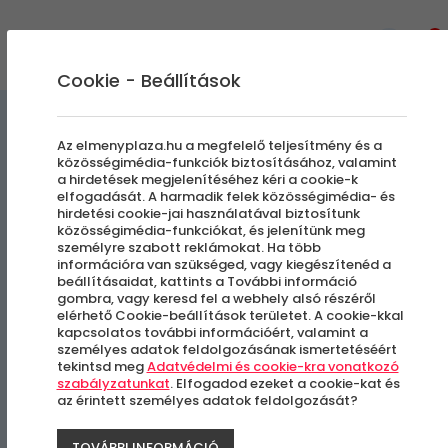
0
Cookie - Beállítások
Élmények a Levegőben
Az elmenyplaza.hu a megfelelő teljesítmény és a
közösségimédia-funkciók biztosításához, valamint
a hirdetések megjelenítéséhez kéri a cookie-k
Sétarepülés
elfogadását. A harmadik felek közösségimédia- és
hirdetési cookie-jai használatával biztosítunk
Hajdúszoboszlóról
közösségimédia-funkciókat, és jelenítünk meg
személyre szabott reklámokat. Ha több
információra van szükséged, vagy kiegészítenéd a
beállításaidat, kattints a További információ
Hajdúszoboszló
gombra, vagy keresd fel a webhely alsó részéről
elérhető Cookie-beállítások területet. A cookie-kkal
kapcsolatos további információért, valamint a
személyes adatok feldolgozásának ismertetéséért
tekintsd meg
Adatvédelmi és cookie-kra vonatkozó
szabályzatunkat
. Elfogadod ezeket a cookie-kat és
az érintett személyes adatok feldolgozását?
TOVÁBBI INFORMÁCIÓ