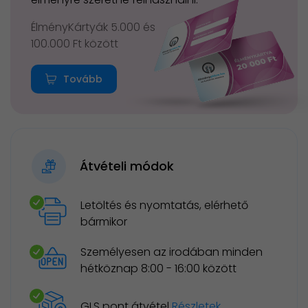
ÉlményKártyák 5.000 és
100.000 Ft között
Tovább
Átvételi módok
Letöltés és nyomtatás, elérhető
bármikor
Személyesen az irodában minden
hétköznap 8:00 - 16:00 között
GLS pont átvétel
Részletek