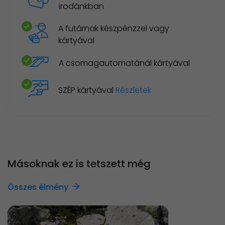
irodánkban
A futárnak készpénzzel vagy
kártyával
A csomagautomatánál kártyával
SZÉP kártyával
Részletek
Másoknak ez is tetszett még
Összes élmény