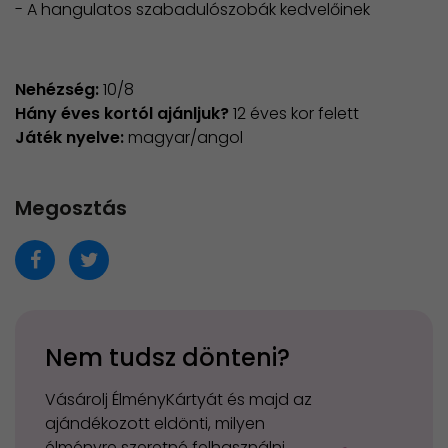
- A hangulatos szabadulószobák kedvelőinek
Nehézség:
10/8
Hány éves kortól ajánljuk?
12 éves kor felett
Játék nyelve:
magyar/angol
Megosztás
Nem tudsz dönteni?
Vásárolj ÉlményKártyát és majd az
ajándékozott eldönti, milyen
élményre szeretné felhasználni.