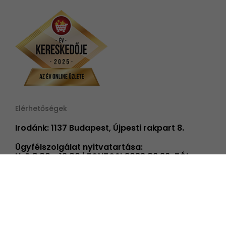
Elérhetőségek
Irodánk: 1137 Budapest, Újpesti rakpart 8.
Ügyfélszolgálat nyitvatartása:
H-P 8:00 - 16:00 | FONTOS! 2026.06.26-TÓL
08.31-IG PÉNTEKENKÉNT ÜGYFÉLSZOLGÁLATUNK
14 ÓRÁIG TART NYITVA!
info@elmenyplaza.hu
+36 20 239 59 20