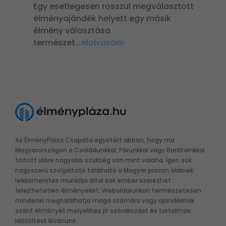
Egy esetlegesen rosszul megválasztott
élményajándék helyett egy másik
élmény választása
természet
...
elolvasom
Az ÉlményPláza Csapata egyetért abban, hogy ma
Magyarországon a Családunkkal, Párunkkal vagy Barátainkkal
töltött időre nagyobb szükség van mint valaha. Igen sok
nagyszerű szolgáltató található a Magyar piacon akiknek
lelkiismeretes munkája által sok ember szerezhet
felejthetetlen élményeket. Weboldalunkon természetesen
mindenki megtalálhatja maga számára vagy ajándéknak
szánt élményét melyekhez jó szórakozást és tartalmas
időtöltést kívánunk.