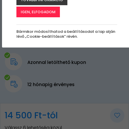
IGEN, ELFOGADOM
Bármikor módosíthatod a beállításodat a lap alján
lévő „Cookie-beállítások” révén.
Azonnal letölthető kupon
12 hónapig érvényes
14 500 Ft-tól
Válassz 6 lehetőség közül