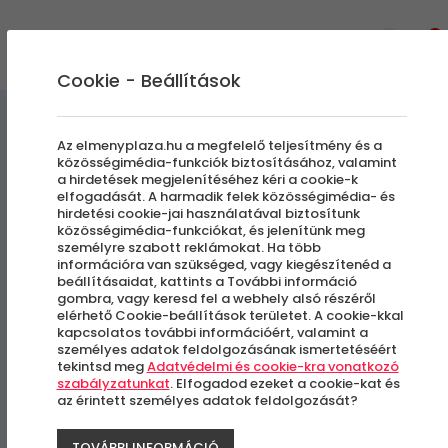
0
Cookie - Beállítások
Szabadulószobák
Az elmenyplaza.hu a megfelelő teljesítmény és a
közösségimédia-funkciók biztosításához, valamint
a hirdetések megjelenítéséhez kéri a cookie-k
Sherlock | Szabadulás a
elfogadását. A harmadik felek közösségimédia- és
hirdetési cookie-jai használatával biztosítunk
Baker Streetről
közösségimédia-funkciókat, és jelenítünk meg
személyre szabott reklámokat. Ha több
információra van szükséged, vagy kiegészítenéd a
beállításaidat, kattints a További információ
Budapest, VIII. kerület
gombra, vagy keresd fel a webhely alsó részéről
elérhető Cookie-beállítások területet. A cookie-kkal
kapcsolatos további információért, valamint a
személyes adatok feldolgozásának ismertetéséért
tekintsd meg
Adatvédelmi és cookie-kra vonatkozó
szabályzatunkat
. Elfogadod ezeket a cookie-kat és
az érintett személyes adatok feldolgozását?
TOVÁBBI INFORMÁCIÓ