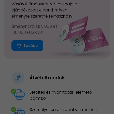
Vásárolj ÉlményKártyát és majd az
ajándékozott eldönti, milyen
élményre szeretné felhasználni.
ÉlményKártyák 5.000 és
100.000 Ft között
Tovább
Átvételi módok
Letöltés és nyomtatás, elérhető
bármikor
Személyesen az irodában minden