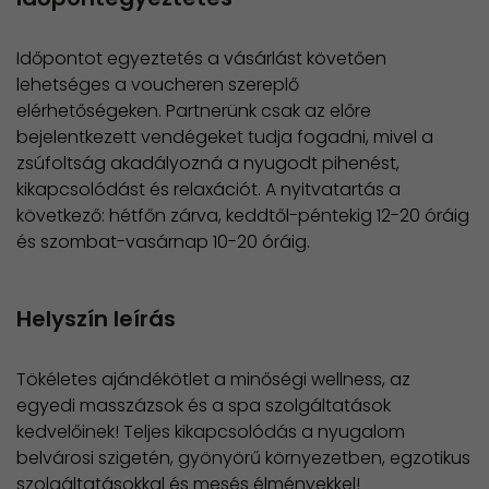
Időpontot egyeztetés a vásárlást követően
lehetséges a voucheren szereplő
elérhetőségeken. Partnerünk csak az előre
bejelentkezett vendégeket tudja fogadni, mivel a
zsúfoltság akadályozná a nyugodt pihenést,
kikapcsolódást és relaxációt. A nyitvatartás a
következő: hétfőn zárva, keddtől-péntekig 12-20 óráig
és szombat-vasárnap 10-20 óráig.
Helyszín leírás
Tökéletes ajándékötlet a minőségi wellness, az
egyedi masszázsok és a spa szolgáltatások
kedvelőinek! Teljes kikapcsolódás a nyugalom
belvárosi szigetén, gyönyörű környezetben, egzotikus
szolgáltatásokkal és mesés élményekkel!