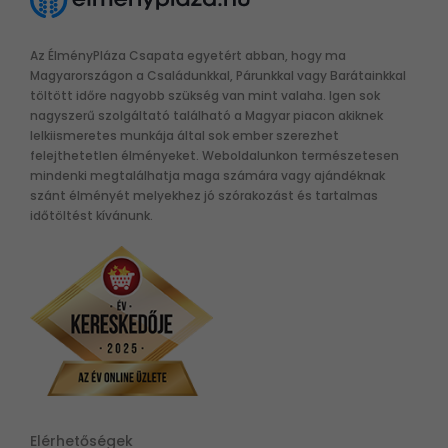
Az ÉlményPláza Csapata egyetért abban, hogy ma
Magyarországon a Családunkkal, Párunkkal vagy Barátainkkal
töltött időre nagyobb szükség van mint valaha. Igen sok
nagyszerű szolgáltató található a Magyar piacon akiknek
lelkiismeretes munkája által sok ember szerezhet
felejthetetlen élményeket. Weboldalunkon természetesen
mindenki megtalálhatja maga számára vagy ajándéknak
szánt élményét melyekhez jó szórakozást és tartalmas
időtöltést kívánunk.
Elérhetőségek