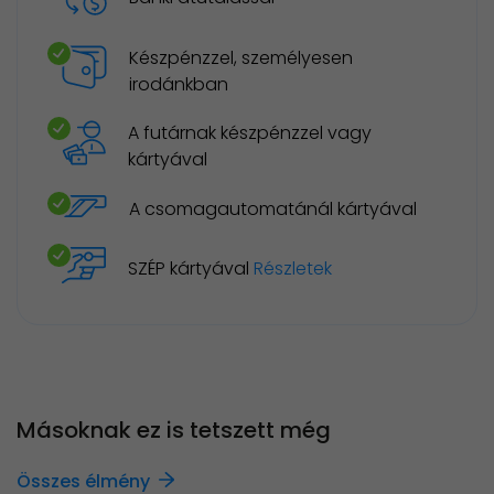
Készpénzzel, személyesen
irodánkban
A futárnak készpénzzel vagy
kártyával
A csomagautomatánál kártyával
SZÉP kártyával
Részletek
Másoknak ez is tetszett még
Összes élmény