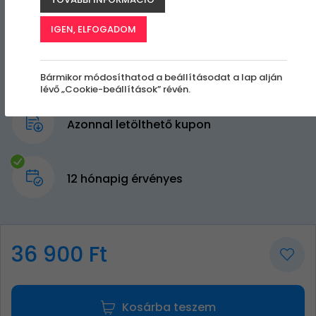
IGEN, ELFOGADOM
Bármikor módosíthatod a beállításodat a lap alján
lévő „Cookie-beállítások” révén.
Azonnal letölthető kupon
12 hónapig érvényes
36 900 Ft
Kosárba teszem