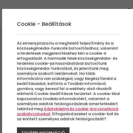
0
Cookie - Beállítások
Masszázsok
Kényeztető pillanatok
Az elmenyplaza.hu a megfelelő teljesítmény és a
közösségimédia-funkciók biztosításához, valamint
a hirdetések megjelenítéséhez kéri a cookie-k
Teljes Újjászületés Masszázs
elfogadását. A harmadik felek közösségimédia- és
hirdetési cookie-jai használatával biztosítunk
közösségimédia-funkciókat, és jelenítünk meg
személyre szabott reklámokat. Ha több
Budapest, V. kerület
információra van szükséged, vagy kiegészítenéd a
beállításaidat, kattints a További információ
gombra, vagy keresd fel a webhely alsó részéről
elérhető Cookie-beállítások területet. A cookie-kkal
kapcsolatos további információért, valamint a
személyes adatok feldolgozásának ismertetéséért
tekintsd meg
Adatvédelmi és cookie-kra vonatkozó
szabályzatunkat
. Elfogadod ezeket a cookie-kat és
az érintett személyes adatok feldolgozását?
TOVÁBBI INFORMÁCIÓ