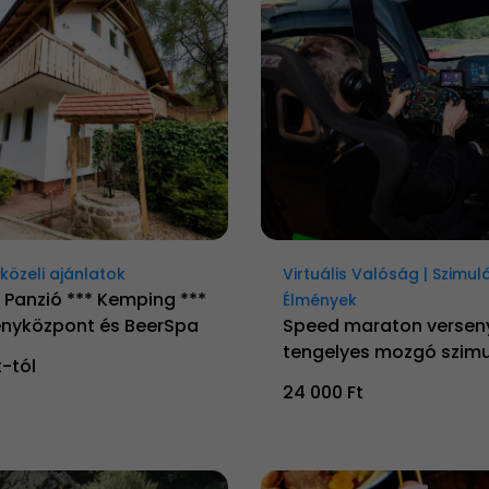
özeli ajánlatok
Virtuális Valóság | Szimul
 Panzió *** Kemping ***
Élmények
nyközpont és BeerSpa
Speed maraton versen
tengelyes mozgó szimu
t-tól
24 000 Ft