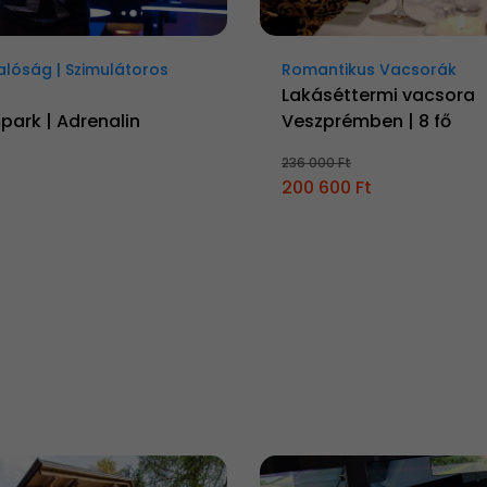
Valóság | Szimulátoros
Romantikus Vacsorák
Lakáséttermi vacsora
park | Adrenalin
Veszprémben | 8 fő
236 000 Ft
200 600 Ft