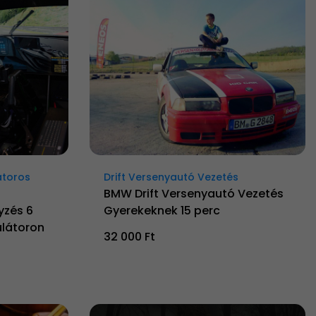
átoros
Drift Versenyautó Vezetés
BMW Drift Versenyautó Vezetés
yzés 6
Gyerekeknek 15 perc
látoron
32 000 Ft