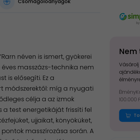
Csomagolóanyagok
Nem 
Rarn néven is ismert, gyökerei
Vásárolj
600 éves masszázs-technika nem
ajándéko
t is elősegíti. Ez a
élményre
t módszerektől: míg a nyugati
ÉlményKá
ődleges célja a az izmok
100.000 
 test energetikáját frissíti fel
To
fejüket, ujjaikat, könyöküket,
ni pontok masszírozása során. A