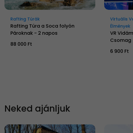
Rafting Túrák
Virtuális 
Rafting Túra a Soca folyón
Élmények
Pároknak - 2 napos
VR Vidám
Csomag
88 000 Ft
6 900 Ft
Neked ajánljuk