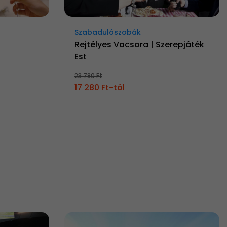
Szabadulószobák
Rejtélyes Vacsora | Szerepjáték
Est
23 780 Ft
17 280 Ft-tól