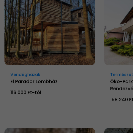
Vendégházak
Természetk
El Parador Lombház
Öko-Park
Rendezvé
116 000 Ft-tól
158 240 F