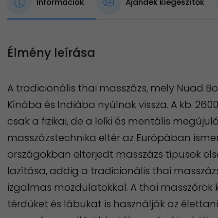
Információk
Ajándék kiegészítők
Élmény leírása
A tradicionális thai masszázs, mely Nuad Bo’
Kínába és Indiába nyúlnak vissza. A kb. 2
csak a fizikai, de a lelki és mentális megújulás
masszázstechnika eltér az Európában ismer
országokban elterjedt masszázs típusok els
lazítása, addig a tradicionális thai masszázs a
izgalmas mozdulatokkal. A thai masszőrök kéz
térdüket és lábukat is használják az életta