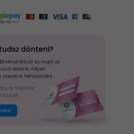
tudsz dönteni?
 ÉlményKártyát és majd az
zott eldönti, milyen
 szeretné felhasználni.
rtyák 5.000 és
Ft között
vább