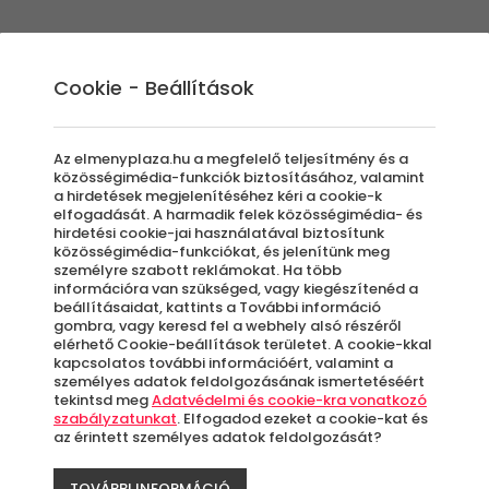
Élmények
Ajándék ötletek
Újdonságok
A
Cookie - Beállítások
Az elmenyplaza.hu a megfelelő teljesítmény és a
közösségimédia-funkciók biztosításához, valamint
a hirdetések megjelenítéséhez kéri a cookie-k
Tha
elfogadását. A harmadik felek közösségimédia- és
hirdetési cookie-jai használatával biztosítunk
közösségimédia-funkciókat, és jelenítünk meg
személyre szabott reklámokat. Ha több
alk
információra van szükséged, vagy kiegészítenéd a
beállításaidat, kattints a További információ
gombra, vagy keresd fel a webhely alsó részéről
elérhető Cookie-beállítások területet. A cookie-kkal
kapcsolatos további információért, valamint a
Bu
személyes adatok feldolgozásának ismertetéséért
tekintsd meg
Adatvédelmi és cookie-kra vonatkozó
szabályzatunkat
. Elfogadod ezeket a cookie-kat és
az érintett személyes adatok feldolgozását?
A
le
TOVÁBBI INFORMÁCIÓ