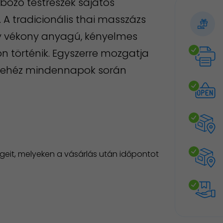
böző testrészek sajátos
 A tradicionális thai masszázs
ely vékony anyagú, kényelmes
n történik. Egyszerre mozgatja
 nehéz mindennapok során
geit, melyeken a vásárlás után időpontot