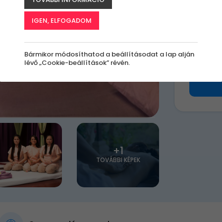
k
IGEN, ELFOGADOM
71 0
Bármikor módosíthatod a beállításodat a lap alján
lévő „Cookie-beállítások” révén.
+1
TOVÁBBI KÉPEK