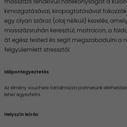
masszázs rendkívüli hatékonyságát a külön
kimozgatásával, kiropogtatásával fokozzák.
egy olyan száraz (olaj nélküli) kezelés, am
masszázsruhán keresztül, matracon, a földö
át egész tested és segít megszabadulni a
felgyülemlett stressztől.
Időpontegyeztetés
Az élmény vouchere tartalmazza partnerünk elérhetősé
lehet egyeztetni.
Helyszín leírás