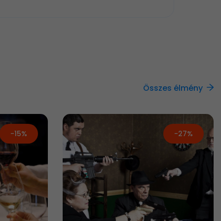
Összes élmény
-15%
-27%