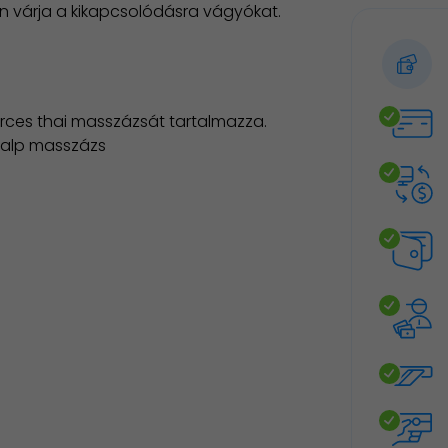
 várja a kikapcsolódásra vágyókat.
erces thai masszázsát tartalmazza.
i talp masszázs