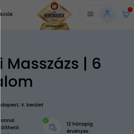
0
kciók
i Masszázs | 6
alom
dapest, V. kerület
zonnal
12 hónapig
tölthető
érvényes