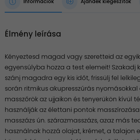
Információk
Ajándék kiegészítők
Élmény leírása
Kényeztesd magad vagy szeretteid az egyik
egyensúlyba hozza a test elemeit! Szakadj 
szánj magadra egy kis időt, frissülj fel lelkile
során ritmikus akupresszúrás nyomásokkal akt
masszőrök az ujjaikon és tenyerükön kívül té
használják az élettani pontok masszírozása s
masszázs ún. szárazmasszázs, azaz más te
használnak hozzá olajat, krémet, a talajon 