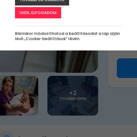
A
le
IGEN, ELFOGADOM
k
Bármikor módosíthatod a beállításodat a lap alján
lévő „Cookie-beállítások” révén.
16 9
+2
TOVÁBBI KÉPEK