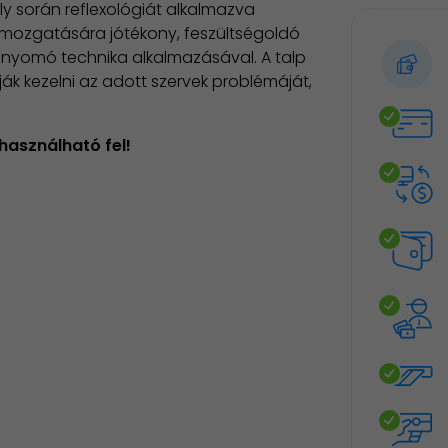
y során reflexológiát alkalmazva
 átmozgatására jótékony, feszültségoldó
, nyomó technika alkalmazásával. A talp
ják kezelni az adott szervek problémáját,
használható fel!