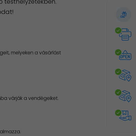
lő testhelyzetekben.
odat!
eit, melyeken a vásárlást
nba várják a vendégeiket.
talmazza.