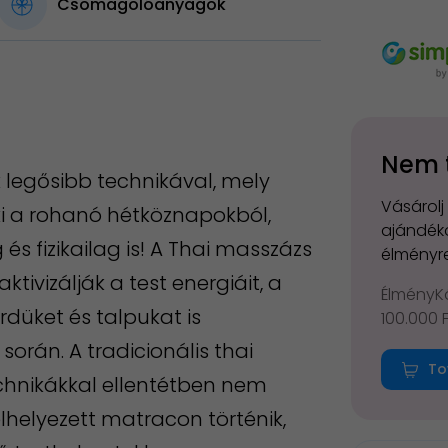
Csomagolóanyagok
Nem 
 legősibb technikával, mely
Vásárolj
ki a rohanó hétköznapokból,
ajándéko
g és fizikailag is! A Thai masszázs
élményre
ivizálják a test energiáit, a
ÉlményKá
rdüket és talpukat is
100.000 
orán. A tradicionális thai
To
chnikákkal ellentétben nem
elhelyezett matracon történik,