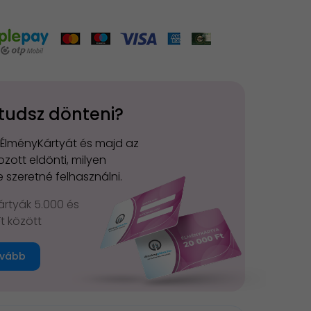
tudsz dönteni?
 ÉlményKártyát és majd az
zott eldönti, milyen
 szeretné felhasználni.
rtyák 5.000 és
Ft között
vább