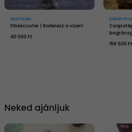
Szörfözés
Kültéri P
Flitescooter | Rollerezz a vízen!
Csapatép
bográcsgu
40 000 Ft
156 500 F
Neked ajánljuk