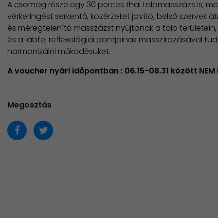
A csomag része egy 30 perces thai talpmasszázs is, mel
vérkeringést serkentő, közérzetet javító, belső szervek
és méregtelenítő masszázst nyújtanak a talp területein
és a lábfej reflexológiai pontjainak masszírozásával tud
harmonizálni működésüket.
A voucher nyári időpontban : 06.15-08.31 között NEM 
Megosztás