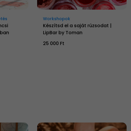
etés
Workshopok
mcsi
Készítsd el a saját rúzsodat |
gban
LipBar by Toman
25 000 Ft