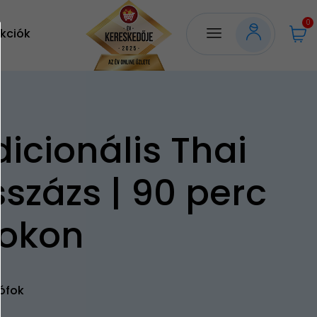
0
kciók
dicionális Thai
százs | 90 perc
fokon
ófok