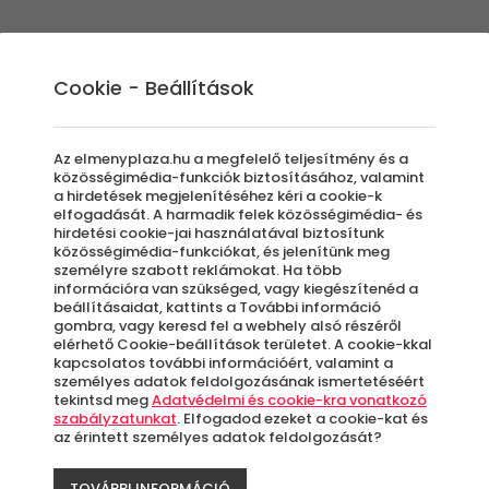
Élmények
Ajándék ötletek
Újdonságok
A
Cookie - Beállítások
Az elmenyplaza.hu a megfelelő teljesítmény és a
közösségimédia-funkciók biztosításához, valamint
a hirdetések megjelenítéséhez kéri a cookie-k
Tra
elfogadását. A harmadik felek közösségimédia- és
hirdetési cookie-jai használatával biztosítunk
közösségimédia-funkciókat, és jelenítünk meg
személyre szabott reklámokat. Ha több
Mas
információra van szükséged, vagy kiegészítenéd a
beállításaidat, kattints a További információ
gombra, vagy keresd fel a webhely alsó részéről
Sió
elérhető Cookie-beállítások területet. A cookie-kkal
kapcsolatos további információért, valamint a
személyes adatok feldolgozásának ismertetéséért
tekintsd meg
Adatvédelmi és cookie-kra vonatkozó
szabályzatunkat
. Elfogadod ezeket a cookie-kat és
az érintett személyes adatok feldolgozását?
Si
TOVÁBBI INFORMÁCIÓ