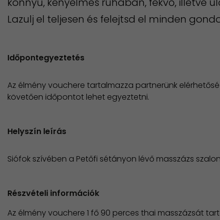
könnyű, kényelmes ruhában, fekvő, illetve ü
Lazulj el teljesen és felejtsd el minden gond
Időpontegyeztetés
Az élmény vouchere tartalmazza partnerünk elérhetőség
követően időpontot lehet egyeztetni.
Helyszín leírás
Siófok szívében a Petőfi sétányon lévő masszázs szalo
Részvételi információk
Az élmény vouchere 1 fő 90 perces thai masszázsát tar