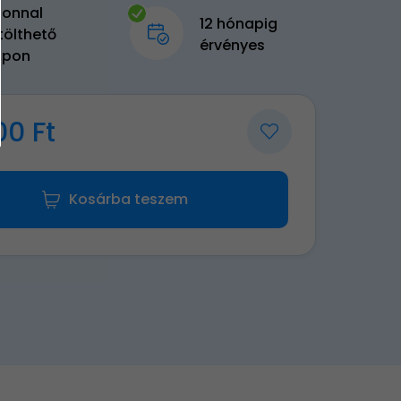
zonnal
12 hónapig
tölthető
érvényes
upon
00 Ft
Kosárba teszem