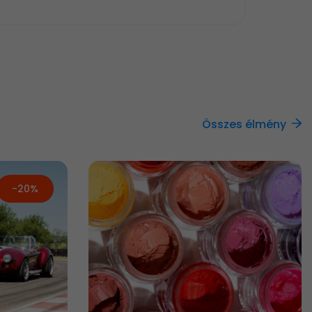
Összes élmény
-20%
Új