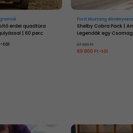
rogramok
Ford Mustang élményvez
ítő erdei quadtúra
Shelby Cobra Pack | A
lyással | 60 perc
Legendák egy Csoma
t-tól
87 200 Ft
69 800 Ft-tól