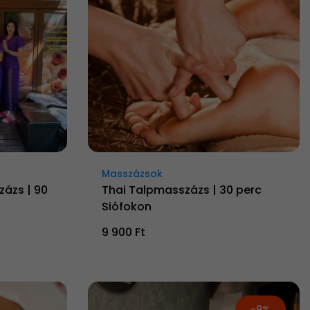
Masszázsok
zázs | 90
Thai Talpmasszázs | 30 perc
Siófokon
9 900 Ft
-9%