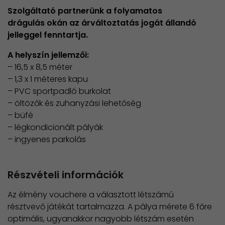
Szolgáltató partnerünk a folyamatos
drágulás okán az árváltoztatás jogát állandó
jelleggel fenntartja.
A helyszín jellemzői:
– 16,5 x 8,5 méter
– 1,3 x 1 méteres kapu
– PVC sportpadló burkolat
– öltözők és zuhanyzási lehetőség
– büfé
– légkondicionált pályák
– ingyenes parkolás
Részvételi információk
Az élmény vouchere a választott létszámú
résztvevő játékát tartalmazza. A pálya mérete 6 főre
optimális, ugyanakkor nagyobb létszám esetén