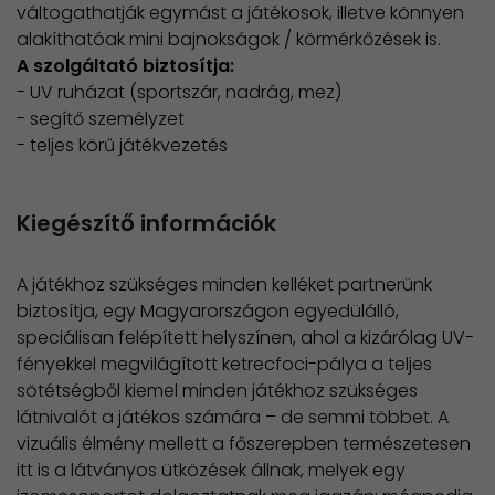
váltogathatják egymást a játékosok, illetve könnyen
alakíthatóak mini bajnokságok / körmérkőzések is.
A szolgáltató biztosítja:
- UV ruházat (sportszár, nadrág, mez)
- segítő személyzet
- teljes körű játékvezetés
Kiegészítő információk
A játékhoz szükséges minden kelléket partnerünk
biztosítja, egy Magyarországon egyedülálló,
speciálisan felépített helyszínen, ahol a kizárólag UV-
fényekkel megvilágított ketrecfoci-pálya a teljes
sötétségből kiemel minden játékhoz szükséges
látnivalót a játékos számára – de semmi többet. A
vizuális élmény mellett a főszerepben természetesen
itt is a látványos ütközések állnak, melyek egy