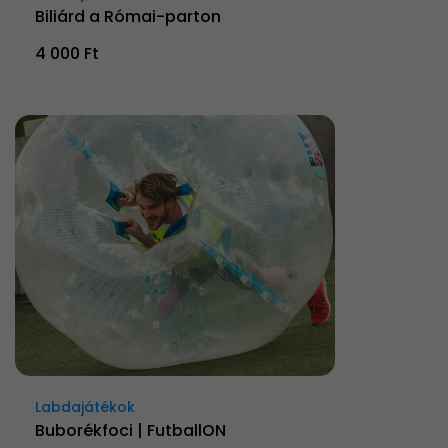
Biliárd a Római-parton
4 000 Ft
Labdajátékok
Buborékfoci | FutballON