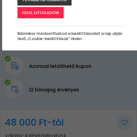
IGEN, ELFOGADOM
Bármikor módosíthatod a beállításodat a lap alján
lévő „Cookie-beállítások” révén.
Azonnal letölthető kupon
12 hónapig érvényes
48 000 Ft-tól
Válassz 4 lehetőség közül