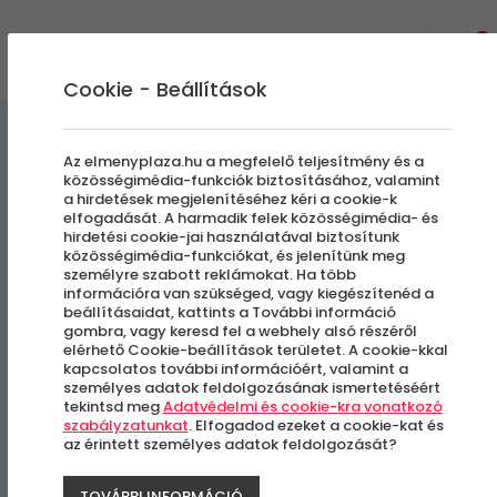
0
Cookie - Beállítások
Labdajátékok
Egyedi Élmények
Az elmenyplaza.hu a megfelelő teljesítmény és a
közösségimédia-funkciók biztosításához, valamint
a hirdetések megjelenítéséhez kéri a cookie-k
UV Buborékfoci | UV Festék
elfogadását. A harmadik felek közösségimédia- és
hirdetési cookie-jai használatával biztosítunk
nélkül
közösségimédia-funkciókat, és jelenítünk meg
személyre szabott reklámokat. Ha több
információra van szükséged, vagy kiegészítenéd a
beállításaidat, kattints a További információ
Budapest, XVIII. kerület
gombra, vagy keresd fel a webhely alsó részéről
elérhető Cookie-beállítások területet. A cookie-kkal
kapcsolatos további információért, valamint a
személyes adatok feldolgozásának ismertetéséért
tekintsd meg
Adatvédelmi és cookie-kra vonatkozó
szabályzatunkat
. Elfogadod ezeket a cookie-kat és
az érintett személyes adatok feldolgozását?
TOVÁBBI INFORMÁCIÓ