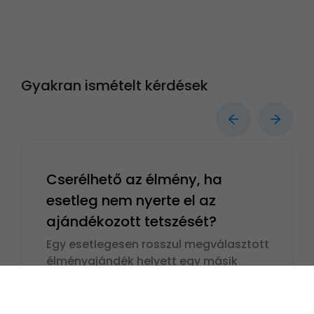
Gyakran ismételt kérdések
Cserélhető az élmény, ha
esetleg nem nyerte el az
ajándékozott tetszését?
Egy esetlegesen rosszul megválasztott
élményajándék helyett egy másik
élmény választása
természet
...
elolvasom