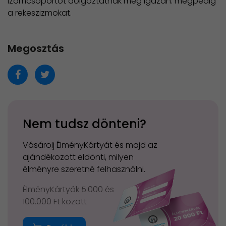
izomcsoportot dolgoztatnak meg igazán: mégpedig
a rekeszizmokat.
Megosztás
Nem tudsz dönteni?
Vásárolj ÉlményKártyát és majd az
ajándékozott eldönti, milyen
élményre szeretné felhasználni.
ÉlményKártyák 5.000 és
100.000 Ft között