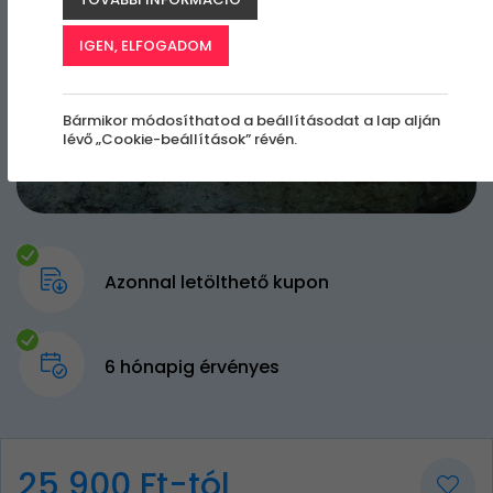
IGEN, ELFOGADOM
Bármikor módosíthatod a beállításodat a lap alján
lévő „Cookie-beállítások” révén.
Azonnal letölthető kupon
6 hónapig érvényes
25 900 Ft-tól