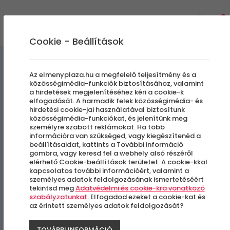
0
Cookie - Beállítások
Szabadulószobák
Az elmenyplaza.hu a megfelelő teljesítmény és a
közösségimédia-funkciók biztosításához, valamint
a hirdetések megjelenítéséhez kéri a cookie-k
VarázsVilág | A
elfogadását. A harmadik felek közösségimédia- és
hirdetési cookie-jai használatával biztosítunk
VarázslóBörtön foglya | 75
közösségimédia-funkciókat, és jelenítünk meg
személyre szabott reklámokat. Ha több
perc
információra van szükséged, vagy kiegészítenéd a
beállításaidat, kattints a További információ
gombra, vagy keresd fel a webhely alsó részéről
elérhető Cookie-beállítások területet. A cookie-kkal
Budapest, VII. kerület
kapcsolatos további információért, valamint a
személyes adatok feldolgozásának ismertetéséért
tekintsd meg
Adatvédelmi és cookie-kra vonatkozó
szabályzatunkat
. Elfogadod ezeket a cookie-kat és
az érintett személyes adatok feldolgozását?
TOVÁBBI INFORMÁCIÓ