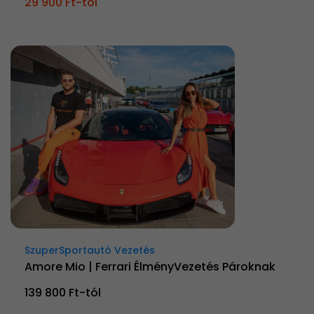
29 900 Ft-tól
SzuperSportautó Vezetés
Amore Mio | Ferrari ÉlményVezetés Pároknak
139 800 Ft-tól