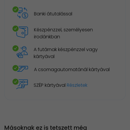
Banki átutalással
Készpénzzel, személyesen
irodánkban
A futárnak készpénzzel vagy
kártyával
A csomagautomatánál kártyával
SZÉP kártyával
Részletek
Másoknak ez is tetszett még