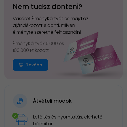
Nem tudsz dönteni?
Vásárolj ÉlményKártyát és majd az
ajándékozott eldönti, milyen
élményre szeretné felhasználni.
ÉlményKártyák 5.000 és
100.000 Ft között
Tovább
Átvételi módok
Letöltés és nyomtatás, elérhető
bármikor