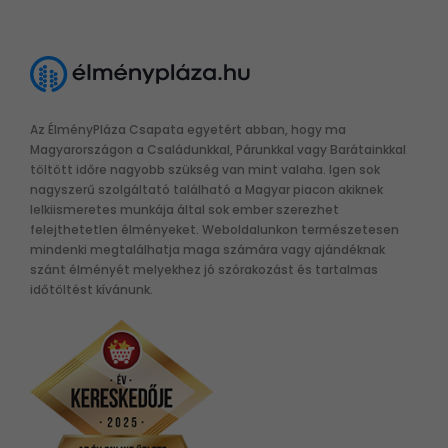
Az ÉlményPláza Csapata egyetért abban, hogy ma
Magyarországon a Családunkkal, Párunkkal vagy Barátainkkal
töltött időre nagyobb szükség van mint valaha. Igen sok
nagyszerű szolgáltató található a Magyar piacon akiknek
lelkiismeretes munkája által sok ember szerezhet
felejthetetlen élményeket. Weboldalunkon természetesen
mindenki megtalálhatja maga számára vagy ajándéknak
szánt élményét melyekhez jó szórakozást és tartalmas
időtöltést kívánunk.