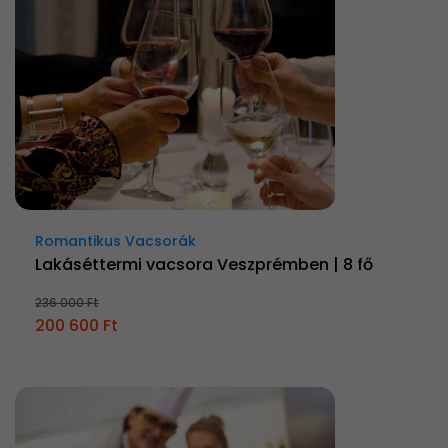
Romantikus Vacsorák
Lakáséttermi vacsora Veszprémben | 8 fő
236 000 Ft
200 600 Ft