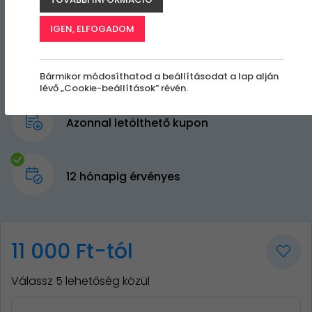
IGEN, ELFOGADOM
Bármikor módosíthatod a beállításodat a lap alján
lévő „Cookie-beállítások” révén.
Azonnal letölthető kupon
12 hónapig érvényes
11 000 Ft-tól
Válassz 5 lehetőség közül