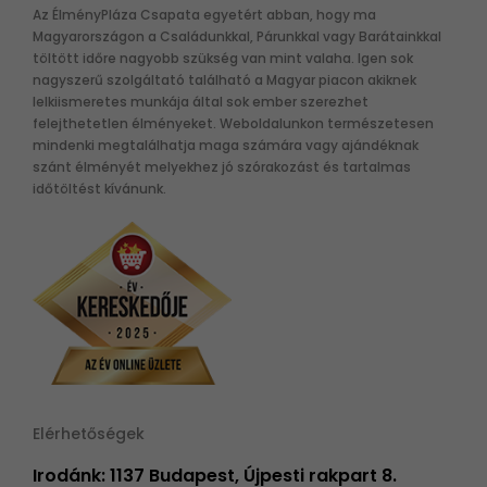
Az ÉlményPláza Csapata egyetért abban, hogy ma
Magyarországon a Családunkkal, Párunkkal vagy Barátainkkal
töltött időre nagyobb szükség van mint valaha. Igen sok
nagyszerű szolgáltató található a Magyar piacon akiknek
lelkiismeretes munkája által sok ember szerezhet
felejthetetlen élményeket. Weboldalunkon természetesen
mindenki megtalálhatja maga számára vagy ajándéknak
szánt élményét melyekhez jó szórakozást és tartalmas
időtöltést kívánunk.
Elérhetőségek
Irodánk: 1137 Budapest, Újpesti rakpart 8.