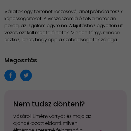
Váljatok egy történet részesévé, ahol próbára teszik
képességeiteket. A visszaszámláló folyamatosan
pörög, az izgalom egyre nő. A kijutáshoz egyetlen út
vezet, ezt kell megtalálnotok. Minden tárgy, minden
eszköz, lehet, hogy épp a szabadságotok záloga.
Megosztás
Nem tudsz dönteni?
Vásárolj ÉlményKártyát és majd az
ajándékozott eldönti, milyen
élményre szeretné felhasználni.