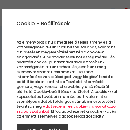
0
Cookie - Beállítások
Szabadulószobák
Az elmenyplaza.hu a megfelelő teljesítmény és a
közösségimédia-funkciók biztosításához, valamint
a hirdetések megjelenítéséhez kéri a cookie-k
Városi Felfedező Játék
elfogadását. A harmadik felek közösségimédia- és
hirdetési cookie-jai használatával biztosítunk
közösségimédia-funkciókat, és jelenítünk meg
személyre szabott reklámokat. Ha több
Eger
információra van szükséged, vagy kiegészítenéd a
beállításaidat, kattints a További információ
gombra, vagy keresd fel a webhely alsó részéről
elérhető Cookie-beállítások területet. A cookie-kkal
kapcsolatos további információért, valamint a
személyes adatok feldolgozásának ismertetéséért
tekintsd meg
Adatvédelmi és cookie-kra vonatkozó
szabályzatunkat
. Elfogadod ezeket a cookie-kat és
az érintett személyes adatok feldolgozását?
TOVÁBBI INFORMÁCIÓ