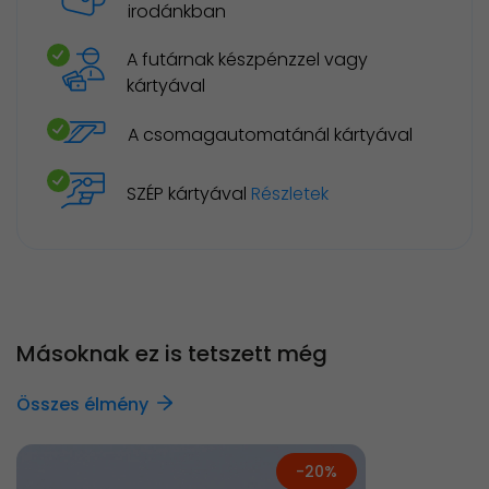
irodánkban
A futárnak készpénzzel vagy
kártyával
A csomagautomatánál kártyával
SZÉP kártyával
Részletek
Másoknak ez is tetszett még
Összes élmény
-20%