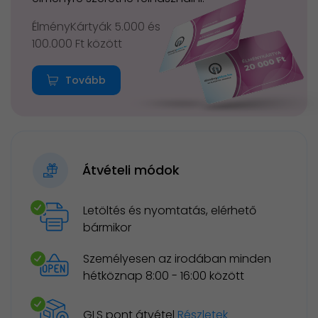
ÉlményKártyák 5.000 és
100.000 Ft között
Tovább
Átvételi módok
Letöltés és nyomtatás, elérhető
bármikor
Személyesen az irodában minden
hétköznap 8:00 - 16:00 között
GLS pont átvétel
Részletek