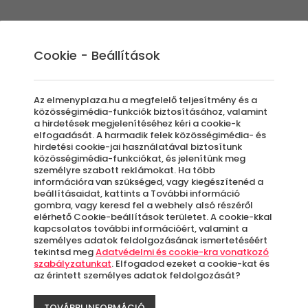
Élmények
Ajándék ötletek
Újdonságok
A
Cookie - Beállítások
Az elmenyplaza.hu a megfelelő teljesítmény és a
közösségimédia-funkciók biztosításához, valamint
a hirdetések megjelenítéséhez kéri a cookie-k
Vienna 
elfogadását. A harmadik felek közösségimédia- és
hirdetési cookie-jai használatával biztosítunk
-48%
közösségimédia-funkciókat, és jelenítünk meg
Külföld
személyre szabott reklámokat. Ha több
információra van szükséged, vagy kiegészítenéd a
beállításaidat, kattints a További információ
Bécs, 
gombra, vagy keresd fel a webhely alsó részéről
elérhető Cookie-beállítások területet. A cookie-kkal
kapcsolatos további információért, valamint a
személyes adatok feldolgozásának ismertetéséért
Azo
tekintsd meg
Adatvédelmi és cookie-kra vonatkozó
letö
szabályzatunkat
. Elfogadod ezeket a cookie-kat és
az érintett személyes adatok feldolgozását?
TOVÁBBI INFORMÁCIÓ