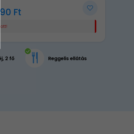
90 Ft
ott!
éj, 2 fő
Reggelis ellátás