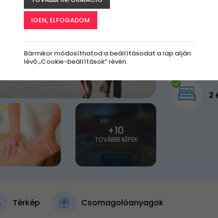
173 000 Ft
89 9
IGEN, ELFOGADOM
Elfogy
Bármikor módosíthatod a beállításodat a lap alján
lévő „Cookie-beállítások” révén.
2 
+10
TOVÁBBI KÉPEK
Térkép
Csomagolóanyagok