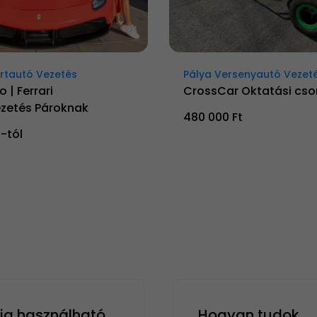
rtautó Vezetés
Pálya Versenyautó Vezet
 | Ferrari
CrossCar Oktatási cs
zetés Pároknak
480 000 Ft
t-tól
g használható
Hogyan tudok