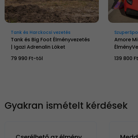
Tank és Harckocsi vezetés
SzuperSpo
Tank és Big Foot Élményvezetés
Amore Mio
| Igazi Adrenalin Löket
ÉlményVe
79 990 Ft-tól
139 800 F
Gyakran ismételt kérdések
Cserélhető az élmény,
Meddi