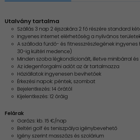
Utalvány tartalma
Szállás 3 nap 2 éjszakára 2 fő részére standard k
Ingyenes internet elérhetőség a nyilvános területe
A szálloda fürdő- és fitnesszrészlegének ingyenes 
30-ig kültéri medence)
Minden szoba légkondícionált, illetve minibárral és
Az idegenforgalmi adót az ár tartalmazza
Háziállatok ingyenesen bevihetőek
Érkezési napok: péntek, szombat
Bejelentkezés: 14 órától
Kijelentkezés: 12 óráig
Felárak
Garázs: kb. 15 €/nap
Beltéri golf és teniszpálya igénybevehető
Igény szerint masszázs és szolárium