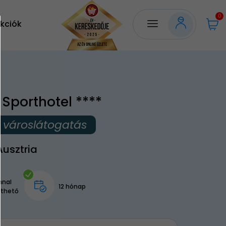
0
kciók
Sporthotel ****
i városlátogatás
Ausztria
nnal
12 hónap
lthető