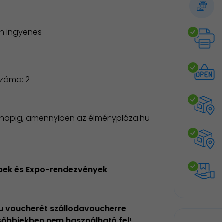
an ingyenes
száma: 2
hónapig, amennyiben az élménypláza.hu
epek és Expo-rendezvények
hu voucherét szállodavoucherre
ésőbbiekben nem használható fel!