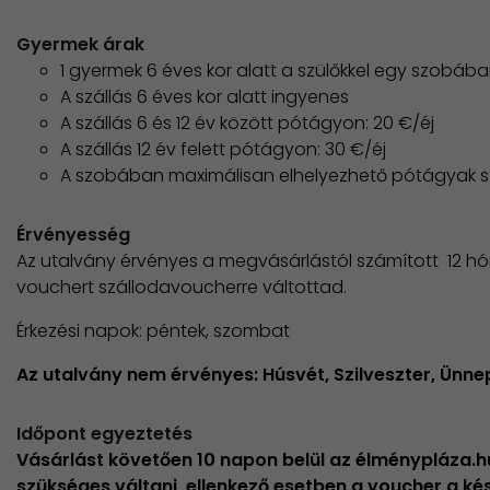
Gyermek árak
1 gyermek 6 éves kor alatt a szülőkkel egy szobáb
A szállás 6 éves kor alatt ingyenes
A szállás 6 és 12 év között pótágyon: 20 €/éj
A szállás 12 év felett pótágyon: 30 €/éj
A szobában maximálisan elhelyezhető pótágyak 
Érvényesség
Az utalvány érvényes a megvásárlástól számított 12 
vouchert szállodavoucherre váltottad.
Érkezési napok: péntek, szombat​
Az utalvány nem érvényes: Húsvét, Szilveszter, Ünn
Időpont egyeztetés
Vásárlást követően 10 napon belül az élménypláza.
szükséges váltani, ellenkező esetben a voucher a k