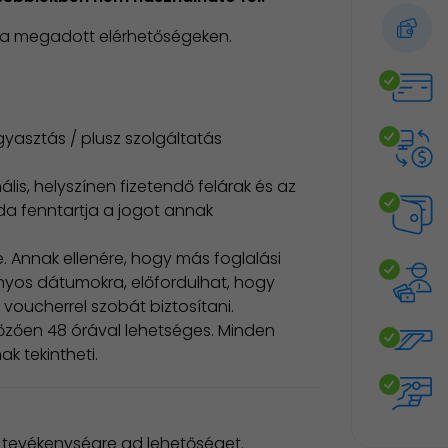
, a megadott elérhetőségeken.
gyasztás / plusz szolgáltatás
lis, helyszínen fizetendő felárak és az
oda fenntartja a jogot annak
. Annak ellenére, hogy más foglalási
yos dátumokra, előfordulhat, hogy
voucherrel szobát biztosítani.
zően 48 órával lehetséges. Minden
k tekintheti.
 tevékenységre ad lehetőséget.