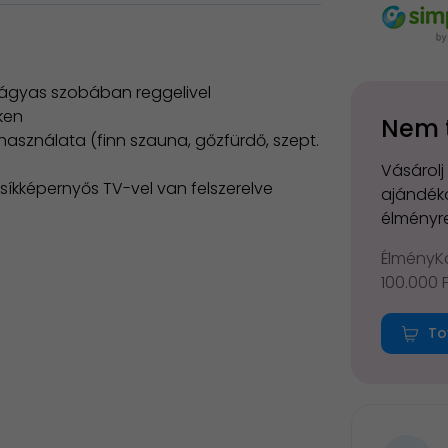
étágyas szobában reggelivel
ken
Nem 
használata (finn szauna, gőzfürdő, szept.
Vásárolj
 síkképernyős TV-vel van felszerelve
ajándéko
élményre
ÉlményKá
100.000 
To