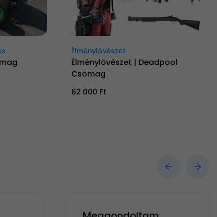
és
Élménylövészet
omag
Élménylövészet | Deadpool
Csomag
62 000 Ft
Meggondoltam