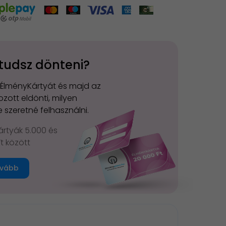
tudsz dönteni?
 ÉlményKártyát és majd az
zott eldönti, milyen
 szeretné felhasználni.
rtyák 5.000 és
Ft között
vább