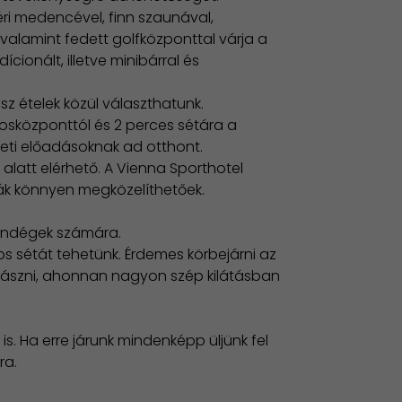
ri medencével, finn szaunával,
, valamint fedett golfközponttal várja a
ionált, illetve minibárral és
sz ételek közül választhatunk.
osközponttól és 2 perces sétára a
zeti előadásoknak ad otthont.
latt elérhető. A Vienna Sporthotel
ák könnyen megközelíthetőek.
vendégek számára.
 sétát tehetünk. Érdemes körbejárni az
felmászni, ahonnan nagyon szép kilátásban
s. Ha erre járunk mindenképp üljünk fel
ra.