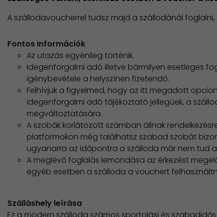
A szállodavoucherrel tudsz majd a szállodánál foglalni
Fontos Információk
Az utazás egyénileg történik.
Idegenforgalmi adó illetve bármilyen esetleges fo
igénybevétele a helyszínen fizetendő.
Felhívjuk a figyelmed, hogy az itt megadott opcioná
idegenforgalmi adó tájékoztató jellegűek, a száll
megváltoztatására.
A szobák korlátozott számban állnak rendelkezésre
platformokon még találhatsz szabad szobát bizon
ugyanarra az időpontra a szálloda már nem tud a 
A meglévő foglalás lemondása az érkezést megelő
egyéb esetben a szálloda a vouchert felhasználtna
Szálláshely leírása
Ez a modern szálloda számos sportolási és szabadidős