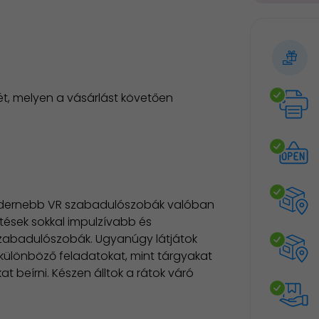
t, melyen a vásárlást követően
gmodernebb VR szabadulószobák valóban
tések sokkal impulzívabb és
 szabadulószobák. Ugyanúgy látjátok
különböző feladatokat, mint tárgyakat
t beírni. Készen álltok a rátok váró