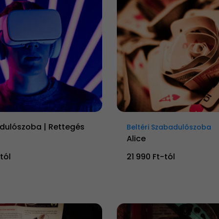
dulószoba | Rettegés
Beltéri Szabadulószoba
Alice
tól
21 990 Ft-tól