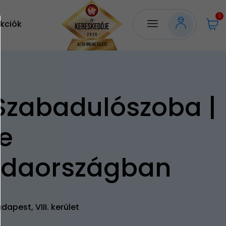
0
kciók
Szabadulószoba |
ce
daországban
dapest, VIII. kerület