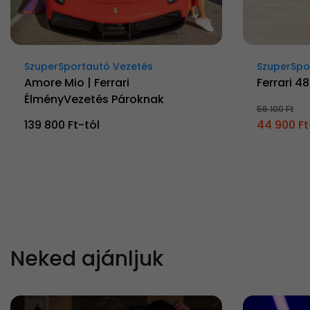
SzuperSportautó Vezetés
SzuperSpo
Amore Mio | Ferrari
Ferrari 4
ÉlményVezetés Pároknak
56 100 Ft
139 800 Ft-tól
44 900 Ft
Neked ajánljuk