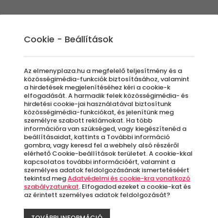
Élmények
Ajándék ötletek
Újdonságok
A
Cookie - Beállítások
Az elmenyplaza.hu a megfelelő teljesítmény és a
közösségimédia-funkciók biztosításához, valamint
a hirdetések megjelenítéséhez kéri a cookie-k
VR 
elfogadását. A harmadik felek közösségimédia- és
hirdetési cookie-jai használatával biztosítunk
közösségimédia-funkciókat, és jelenítünk meg
személyre szabott reklámokat. Ha több
Ali
információra van szükséged, vagy kiegészítenéd a
beállításaidat, kattints a További információ
gombra, vagy keresd fel a webhely alsó részéről
Cso
elérhető Cookie-beállítások területet. A cookie-kkal
kapcsolatos további információért, valamint a
személyes adatok feldolgozásának ismertetéséért
tekintsd meg
Adatvédelmi és cookie-kra vonatkozó
szabályzatunkat
. Elfogadod ezeket a cookie-kat és
az érintett személyes adatok feldolgozását?
Bu
TOVÁBBI INFORMÁCIÓ