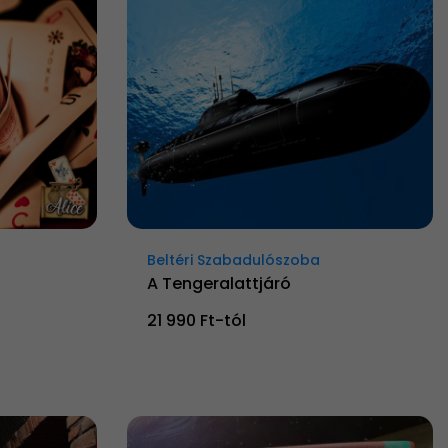
Beltéri Szabadulószoba
A Tengeralattjáró
21 990 Ft-tól