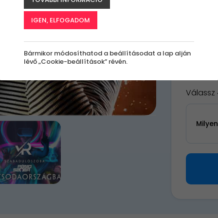
A
le
IGEN, ELFOGADOM
k
Bármikor módosíthatod a beállításodat a lap alján
lévő „Cookie-beállítások” révén.
9 25
Válassz 
Milye