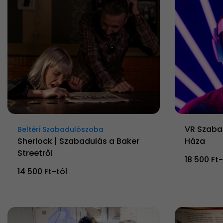
VR Szaba
Beltéri Szabadulószoba
Sherlock | Szabadulás a Baker
Háza
Streetről
18 500 Ft-
14 500 Ft-tól