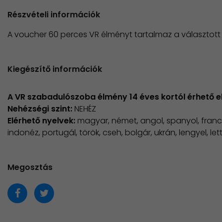
Részvételi információk
A voucher 60 perces VR élményt tartalmaz a választott
Kiegészítő információk
A VR szabadulószoba élmény 14 éves kortól érhető el
Nehézségi szint:
NEHÉZ
​Elérhető nyelvek:
magyar, német, angol, spanyol, francia, 
indonéz, portugál, török, cseh, bolgár, ukrán, lengyel, let
Megosztás