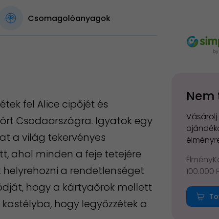
Csomagolóanyagok
Nem 
tek fel Alice cipőjét és
Vásárolj
t szórt Csodaországra. Igyatok egy
ajándéko
at a világ tekervényes
élményre
t, ahol minden a feje tetejére
ÉlményKá
k helyrehozni a rendetlenséget
100.000 
dját, hogy a kártyaőrök mellett
To
 kastélyba, hogy legyőzzétek a