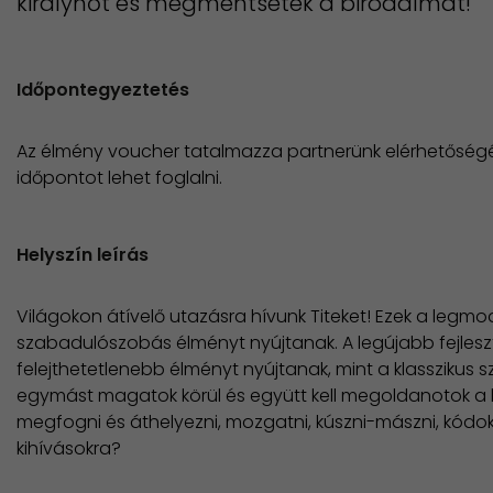
királynőt és megmentsétek a birodalmat!
Időpontegyeztetés
Az élmény voucher tatalmazza partnerünk elérhetőségé
időpontot lehet foglalni.
Helyszín leírás
Világokon átívelő utazásra hívunk Titeket! Ezek a le
szabadulószobás élményt nyújtanak. A legújabb fejlesz
felejthetetlenebb élményt nyújtanak, mint a klasszikus
egymást magatok körül és együtt kell megoldanotok a 
megfogni és áthelyezni, mozgatni, kúszni-mászni, kódoka
kihívásokra?