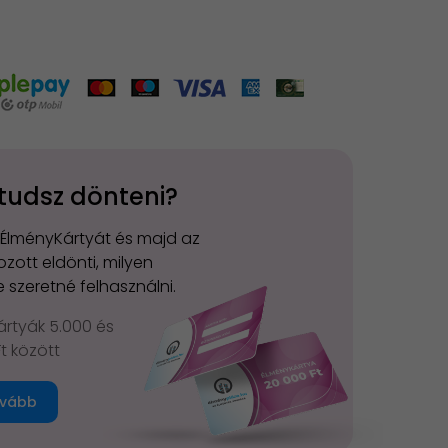
tudsz dönteni?
 ÉlményKártyát és majd az
zott eldönti, milyen
 szeretné felhasználni.
rtyák 5.000 és
Ft között
vább