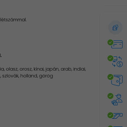
 létszámmal.
.
olasz, orosz, kínai, japán, arab, indiai,
t, szlovák, holland, görög