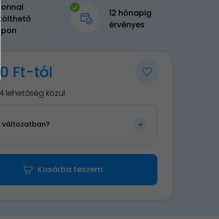
zonnal
12 hónapig
tölthető
érvényes
upon
0 Ft-tól
4 lehetőség közül
n változatban?
Kosárba teszem