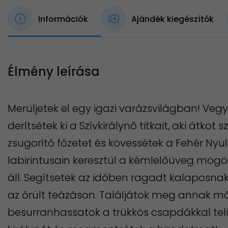
Információk
Ajándék kiegészítők
Élmény leírása
Merüljetek el egy igazi varázsvilágban! Vegyé
derítsétek ki a Szívkirálynő titkait, aki átko
zsugorító főzetet és kövessétek a Fehér Nyul
labirintusain keresztül a kémlelőüveg mögöt
áll. Segítsetek az időben ragadt kalaposna
az őrült teázáson. Találjátok meg annak mó
besurranhassatok a trükkös csapdákkal teli