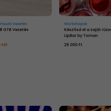
rtautó Vezetés
Workshopok
88 GTB Vezetés
Készítsd el a saját rúzs
LipBar by Toman
-tól
25 000 Ft