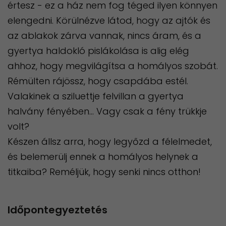
értesz - ez a ház nem fog téged ilyen könnyen
elengedni. Körülnézve látod, hogy az ajtók és
az ablakok zárva vannak, nincs áram, és a
gyertya haldokló pislákolása is alig elég
ahhoz, hogy megvilágítsa a homályos szobát.
Rémülten rájössz, hogy csapdába estél.
Valakinek a sziluettje felvillan a gyertya
halvány fényében... Vagy csak a fény trükkje
volt?
Készen állsz arra, hogy legyőzd a félelmedet,
és belemerülj ennek a homályos helynek a
titkaiba? Reméljük, hogy senki nincs otthon!
Időpontegyeztetés