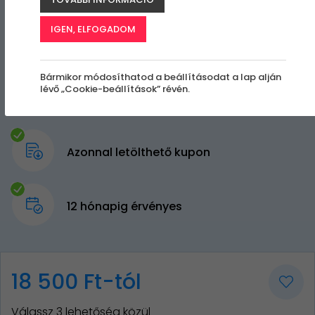
IGEN, ELFOGADOM
Bármikor módosíthatod a beállításodat a lap alján
lévő „Cookie-beállítások” révén.
Azonnal letölthető kupon
12 hónapig érvényes
18 500 Ft-tól
Válassz 3 lehetőség közül