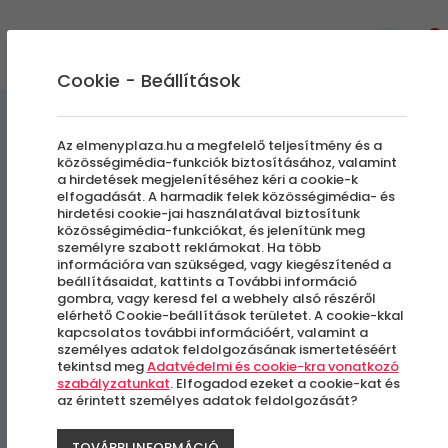
0
Cookie - Beállítások
Szabadulószobák
Az elmenyplaza.hu a megfelelő teljesítmény és a
közösségimédia-funkciók biztosításához, valamint
a hirdetések megjelenítéséhez kéri a cookie-k
VR Szabadulószoba |
elfogadását. A harmadik felek közösségimédia- és
hirdetési cookie-jai használatával biztosítunk
Rettegés Háza
közösségimédia-funkciókat, és jelenítünk meg
személyre szabott reklámokat. Ha több
információra van szükséged, vagy kiegészítenéd a
beállításaidat, kattints a További információ
Budapest, VIII. kerület
gombra, vagy keresd fel a webhely alsó részéről
elérhető Cookie-beállítások területet. A cookie-kkal
kapcsolatos további információért, valamint a
személyes adatok feldolgozásának ismertetéséért
tekintsd meg
Adatvédelmi és cookie-kra vonatkozó
szabályzatunkat
. Elfogadod ezeket a cookie-kat és
az érintett személyes adatok feldolgozását?
TOVÁBBI INFORMÁCIÓ