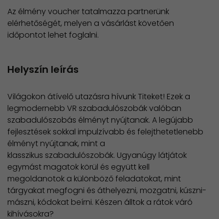
Az élmény voucher tatalmazza partnerünk
elérhetőségét, melyen a vásárlást követően
időpontot lehet foglalni.
Helyszín leírás
Világokon átívelő utazásra hívunk Titeket! Ezek a
legmodernebb VR szabadulószobák valóban
szabadulószobás élményt nyújtanak. A legújabb
fejlesztések sokkal impulzívabb és felejthetetlenebb
élményt nyújtanak, mint a
klasszikus szabadulószobák. Ugyanúgy látjátok
egymást magatok körül és együtt kell
megoldanotok a különböző feladatokat, mint
tárgyakat megfogni és áthelyezni, mozgatni, kúszni-
mászni, kódokat beírni. Készen álltok a rátok váró
kihívásokra?