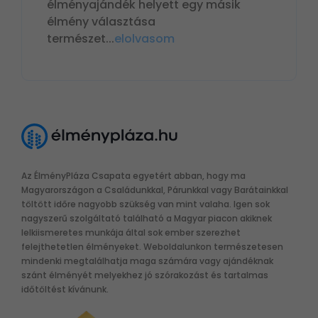
élményajándék helyett egy másik
élmény választása
természet
...
elolvasom
Az ÉlményPláza Csapata egyetért abban, hogy ma
Magyarországon a Családunkkal, Párunkkal vagy Barátainkkal
töltött időre nagyobb szükség van mint valaha. Igen sok
nagyszerű szolgáltató található a Magyar piacon akiknek
lelkiismeretes munkája által sok ember szerezhet
felejthetetlen élményeket. Weboldalunkon természetesen
mindenki megtalálhatja maga számára vagy ajándéknak
szánt élményét melyekhez jó szórakozást és tartalmas
időtöltést kívánunk.