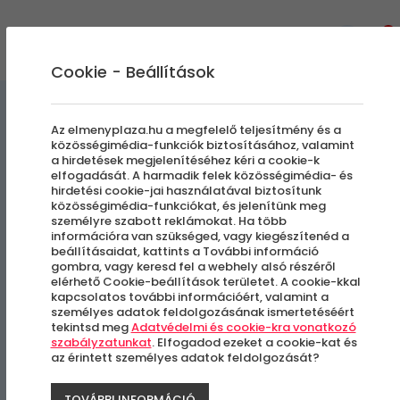
0
Cookie - Beállítások
Kényeztető pillanatok
Az elmenyplaza.hu a megfelelő teljesítmény és a
közösségimédia-funkciók biztosításához, valamint
a hirdetések megjelenítéséhez kéri a cookie-k
YURU Hidratáló Head Spa
elfogadását. A harmadik felek közösségimédia- és
hirdetési cookie-jai használatával biztosítunk
közösségimédia-funkciókat, és jelenítünk meg
személyre szabott reklámokat. Ha több
Budapest, III. kerület
információra van szükséged, vagy kiegészítenéd a
beállításaidat, kattints a További információ
gombra, vagy keresd fel a webhely alsó részéről
elérhető Cookie-beállítások területet. A cookie-kkal
kapcsolatos további információért, valamint a
személyes adatok feldolgozásának ismertetéséért
tekintsd meg
Adatvédelmi és cookie-kra vonatkozó
szabályzatunkat
. Elfogadod ezeket a cookie-kat és
az érintett személyes adatok feldolgozását?
TOVÁBBI INFORMÁCIÓ