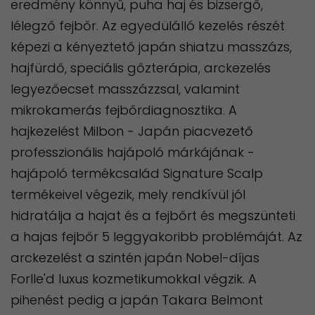
eredmény könnyű, puha haj és bizsergő,
lélegző fejbőr. Az egyedülálló kezelés részét
képezi a kényeztető japán shiatzu masszázs,
hajfürdő, speciális gőzterápia, arckezelés
legyezőecset masszázzsal, valamint
mikrokamerás fejbőrdiagnosztika. A
hajkezelést Milbon - Japán piacvezető
professzionális hajápoló márkájának -
hajápoló termékcsalád Signature Scalp
termékeivel végezik, mely rendkívül jól
hidratálja a hajat és a fejbőrt és megszünteti
a hajas fejbőr 5 leggyakoribb problémáját. Az
arckezelést a szintén japán Nobel-díjas
Forlle'd luxus kozmetikumokkal végzik. A
pihenést pedig a japán Takara Belmont