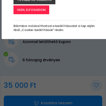
IGEN, ELFOGADOM
Bármikor módosíthatod a beállításodat a lap alján
lévő „Cookie-beállítások” révén.
Azonnal letölthető kupon
6 hónapig érvényes
35 000 Ft
Kosárba teszem