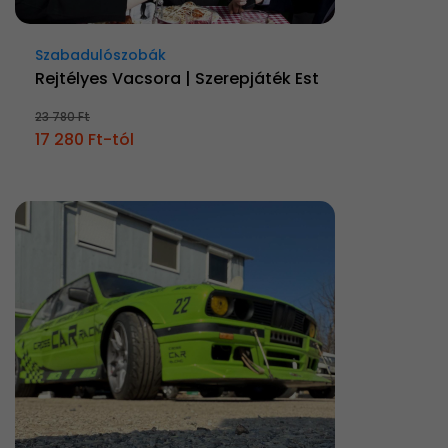
Szabadulószobák
Rejtélyes Vacsora | Szerepjáték Est
23 780 Ft
17 280 Ft-tól