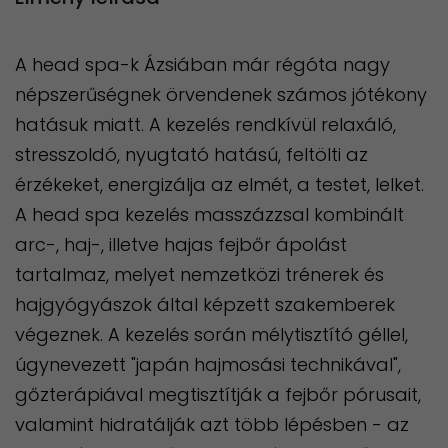
A head spa-k Ázsiában már régóta nagy
népszerűségnek örvendenek számos jótékony
hatásuk miatt. A kezelés rendkívül relaxáló,
stresszoldó, nyugtató hatású, feltölti az
érzékeket, energizálja az elmét, a testet, lelket.
A head spa kezelés masszázzsal kombinált
arc-, haj-, illetve hajas fejbőr ápolást
tartalmaz, melyet nemzetközi trénerek és
hajgyógyászok által képzett szakemberek
végeznek. A kezelés során mélytisztító géllel,
úgynevezett "japán hajmosási technikával",
gőzterápiával megtisztítják a fejbőr pórusait,
valamint hidratálják azt több lépésben - az