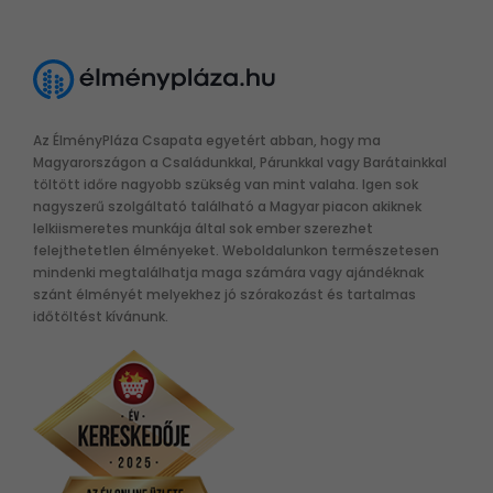
Az ÉlményPláza Csapata egyetért abban, hogy ma
Magyarországon a Családunkkal, Párunkkal vagy Barátainkkal
töltött időre nagyobb szükség van mint valaha. Igen sok
nagyszerű szolgáltató található a Magyar piacon akiknek
lelkiismeretes munkája által sok ember szerezhet
felejthetetlen élményeket. Weboldalunkon természetesen
mindenki megtalálhatja maga számára vagy ajándéknak
szánt élményét melyekhez jó szórakozást és tartalmas
időtöltést kívánunk.