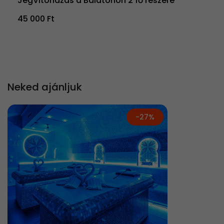
JégVitorlázás a Balatonon 2 fő részére
45 000 Ft
Neked ajánljuk
-27%