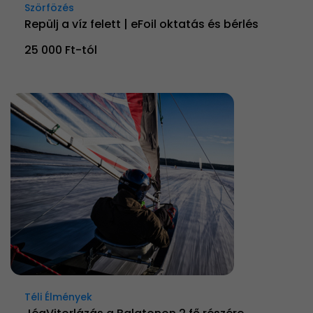
Szörfözés
Repülj a víz felett | eFoil oktatás és bérlés
25 000 Ft-tól
Téli Élmények