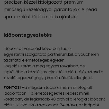
precízen kézzel kidolgozott prémium
minőségű kezelőágyai garantálják. A head
spa kezelést férfiaknak is ajánljuk!
Időpontegyeztetés
Időpontot vásárlást követően tudsz
egyeztetni szolgáltató partnerünkkel, a voucheren
található elérhetőségek egyikén.
Foglalás során a megjegyzés rovatban, de
legkésőbb a kezelés megkezdése előtt tájékoztasd a
kezelőt egészségügyi problémáidról, allergiáról.
FONTOS!
Ha mégsem tudsz elmenni a lefoglalt
időpontban – a lehetőségekhez képest minél
korábban, de legkésőbb 48 órával a lefoglalt időpont
előtt – jelezd ezt a szalonnak. 24 órával az időpont