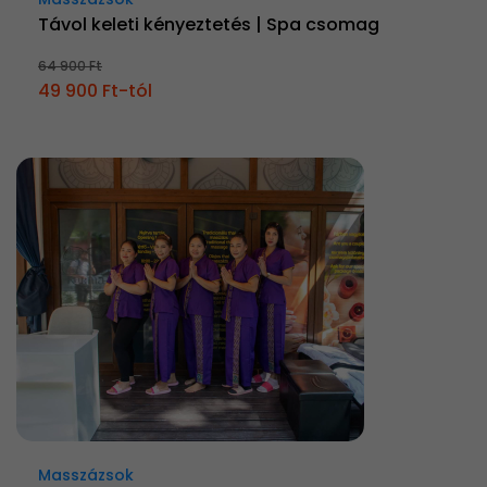
Távol keleti kényeztetés | Spa csomag
64 900 Ft
49 900 Ft-tól
Masszázsok