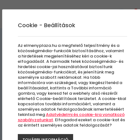
0
Cookie - Beállítások
Kulcstartók
Élményajándék kiegészítők
Az elmenyplaza.hu a megfelelő teljesítmény és a
közösségimédia-funkciók biztosításához, valamint
a hirdetések megjelenítéséhez kéri a cookie-k
Lamborghini Design
elfogadását. A harmadik felek közösségimédia- és
hirdetési cookie-jai használatával biztosítunk
Kulcstartó
közösségimédia-funkciókat, és jelenítünk meg
személyre szabott reklámokat. Ha több
információra van szükséged, vagy kiegészítenéd a
beállításaidat, kattints a További információ
gombra, vagy keresd fel a webhely alsó részéről
elérhető Cookie-beállítások területet. A cookie-kkal
kapcsolatos további információért, valamint a
személyes adatok feldolgozásának ismertetéséért
tekintsd meg
Adatvédelmi és cookie-kra vonatkozó
szabályzatunkat
. Elfogadod ezeket a cookie-kat és
az érintett személyes adatok feldolgozását?
TOVÁBBI INFORMÁCIÓ