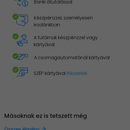
Banki átutalással
Készpénzzel, személyesen
irodánkban
A futárnak készpénzzel vagy
kártyával
A csomagautomatánál kártyával
SZÉP kártyával
Részletek
Másoknak ez is tetszett még
Összes élmény