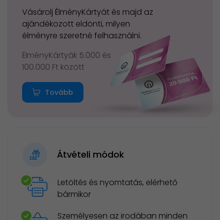
Vásárolj ÉlményKártyát és majd az
ajándékozott eldönti, milyen
élményre szeretné felhasználni.
ÉlményKártyák 5.000 és
100.000 Ft között
Tovább
Átvételi módok
Letöltés és nyomtatás, elérhető
bármikor
Személyesen az irodában minden