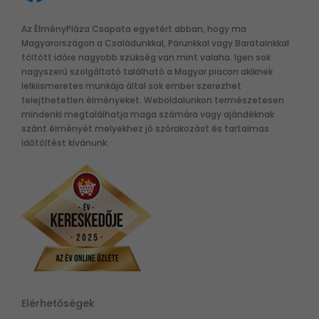
Az ÉlményPláza Csapata egyetért abban, hogy ma
Magyarországon a Családunkkal, Párunkkal vagy Barátainkkal
töltött időre nagyobb szükség van mint valaha. Igen sok
nagyszerű szolgáltató található a Magyar piacon akiknek
lelkiismeretes munkája által sok ember szerezhet
felejthetetlen élményeket. Weboldalunkon természetesen
mindenki megtalálhatja maga számára vagy ajándéknak
szánt élményét melyekhez jó szórakozást és tartalmas
időtöltést kívánunk.
Elérhetőségek