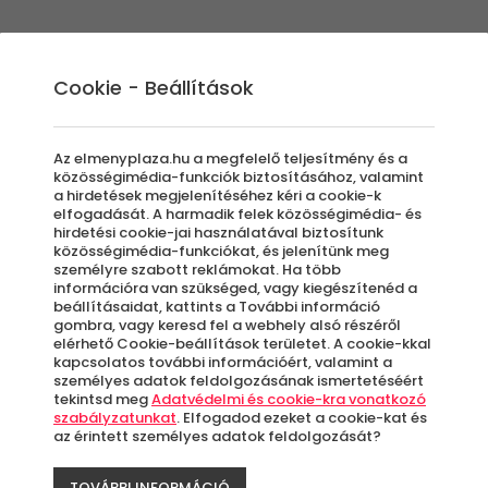
Élmények
Ajándék ötletek
Újdonságok
A
Cookie - Beállítások
Az elmenyplaza.hu a megfelelő teljesítmény és a
közösségimédia-funkciók biztosításához, valamint
a hirdetések megjelenítéséhez kéri a cookie-k
Mus
elfogadását. A harmadik felek közösségimédia- és
hirdetési cookie-jai használatával biztosítunk
közösségimédia-funkciókat, és jelenítünk meg
személyre szabott reklámokat. Ha több
Ásv
információra van szükséged, vagy kiegészítenéd a
beállításaidat, kattints a További információ
gombra, vagy keresd fel a webhely alsó részéről
elérhető Cookie-beállítások területet. A cookie-kkal
kapcsolatos további információért, valamint a
személyes adatok feldolgozásának ismertetéséért
7 99
tekintsd meg
Adatvédelmi és cookie-kra vonatkozó
szabályzatunkat
. Elfogadod ezeket a cookie-kat és
az érintett személyes adatok feldolgozását?
Jelen
TOVÁBBI INFORMÁCIÓ