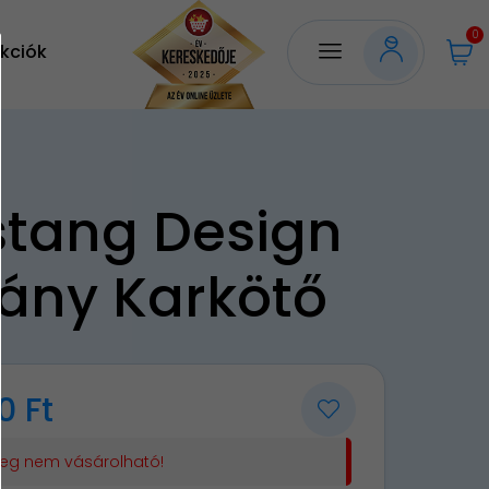
0
kciók
tang Design
ány Karkötő
0 Ft
leg nem vásárolható!