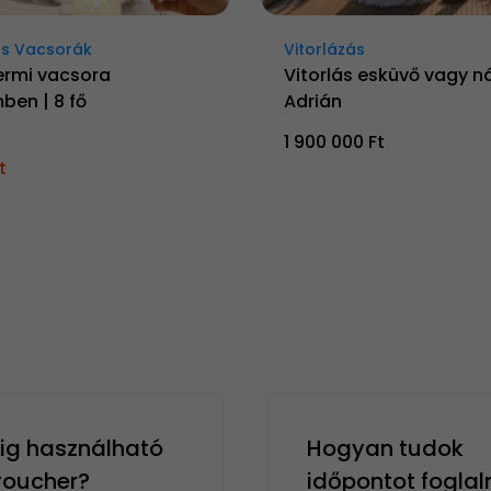
s Vacsorák
Vitorlázás
ermi vacsora
Vitorlás esküvő vagy n
ben | 8 fő
Adrián
1 900 000 Ft
t
g használható
Hogyan tudok
 voucher?
időpontot foglal