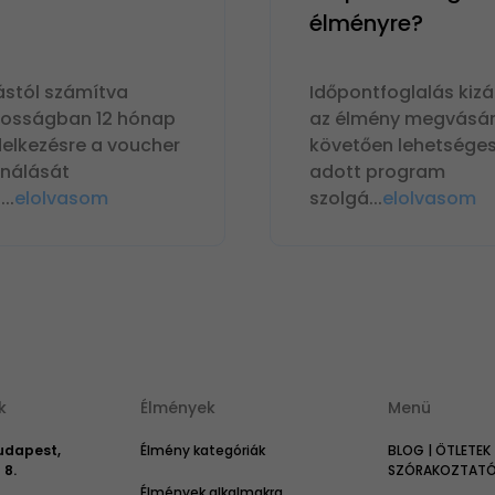
élményre?
ástól számítva
Időpontfoglalás kizá
nosságban 12 hónap
az élmény megvásár
delkezésre a voucher
követően lehetséges
ználását
adott program
n
...
elolvasom
szolgá
...
elolvasom
k
Élmények
Menü
Budapest,
Élmény kategóriák
BLOG | ÖTLETEK 
 8.
SZÓRAKOZTATÓ 
Élmények alkalmakra