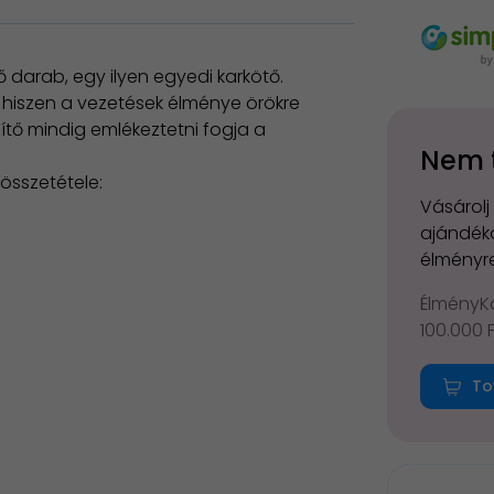
ő darab, egy ilyen egyedi karkötő.
, hiszen a vezetések élménye örökre
ítő mindig emlékeztetni fogja a
Nem 
 összetétele:
Vásárolj
ajándéko
élményre
ÉlményKá
100.000 
To