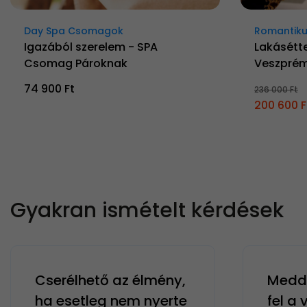
Day Spa Csomagok
Romantiku
Igazából szerelem - SPA
Lakásétt
Csomag Pároknak
Veszprém
74 900 Ft
236 000 Ft
200 600 F
Gyakran ismételt kérdések
Cserélhető az élmény,
Meddi
ha esetleg nem nyerte
fel a