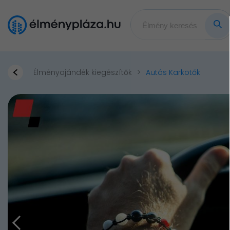
Élményajándék kiegészítők
Autós Karkötők