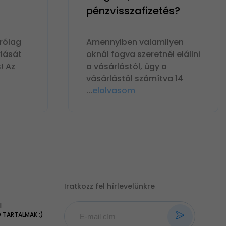
pénzvisszafizetés?
rólag
Amennyiben valamilyen
lását
oknál fogva szeretnél elállni
! Az
a vásárlástól, úgy a
vásárlástól számítva 14
...
elolvasom
Iratkozz fel hírlevelünkre
|
TARTALMAK ;)