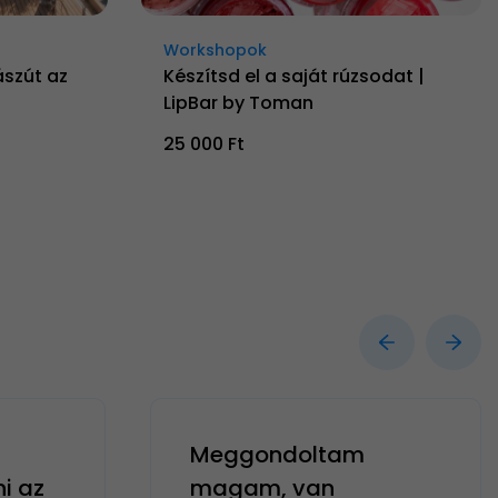
Workshopok
ászút az
Készítsd el a saját rúzsodat |
LipBar by Toman
25 000 Ft
Meggondoltam
ni az
magam, van