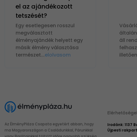
el az ajándékozott
tetszését?
Egy esetlegesen rosszul
Vásárl
megválasztott
általá
élményajándék helyett egy
áll ren
másik élmény választása
felhas
természet
...
elolvasom
illetőe
Elérhetősége
Az ÉlményPláza Csapata egyetért abban, hogy
Irodánk: 1137 
ma Magyarországon a Családunkkal, Párunkkal
Újpesti rakpart
vagy Barátainkkal töltött időre nagyobb szükség