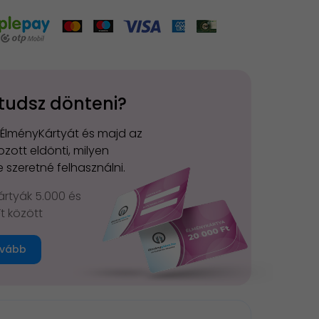
tudsz dönteni?
 ÉlményKártyát és majd az
zott eldönti, milyen
 szeretné felhasználni.
rtyák 5.000 és
Ft között
vább