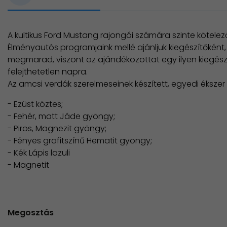
A kultikus Ford Mustang rajongói számára szinte kötelez
Élményautós programjaink mellé ajánljuk kiegészítőként
megmarad, viszont az ajándékozottat egy ilyen kiegész
felejthetetlen napra.
Az amcsi verdák szerelmeseinek készített, egyedi ékszer
- Ezüst köztes;
- Fehér, matt Jáde gyöngy;
- Piros, Magnezit gyöngy;
- Fényes grafitszínű Hematit gyöngy;
- Kék Lápis lazuli
- Magnetit
Megosztás