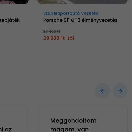
SzuperSportautó Vezetés
erepjáték
Porsche 911 GT3 élményvezetés
37 400 Ft
29 900 Ft-tól
Meggondoltam
ni az
magam, van