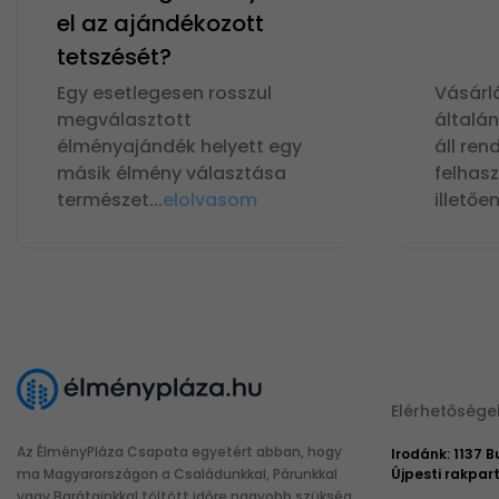
el az ajándékozott
tetszését?
Egy esetlegesen rosszul
Vásárl
megválasztott
általá
élményajándék helyett egy
áll ren
másik élmény választása
felhas
természet
...
elolvasom
illetőe
Elérhetősége
Az ÉlményPláza Csapata egyetért abban, hogy
Irodánk: 1137 
ma Magyarországon a Családunkkal, Párunkkal
Újpesti rakpart
vagy Barátainkkal töltött időre nagyobb szükség