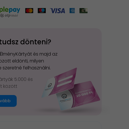
tudsz dönteni?
 ÉlményKártyát és majd az
zott eldönti, milyen
 szeretné felhasználni.
rtyák 5.000 és
Ft között
vább