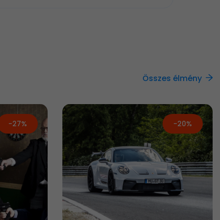
Összes élmény
-27%
-20%