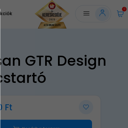
0
kciók
san GTR Design
cstartó
0 Ft