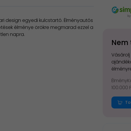
ari design egyedi kulcstartó. Élményautós
ezetések élménye örökre megmarad ezzel a
etlen napra.
Nem 
Vásárolj
ajándéko
élményre
ÉlményKá
100.000 
To