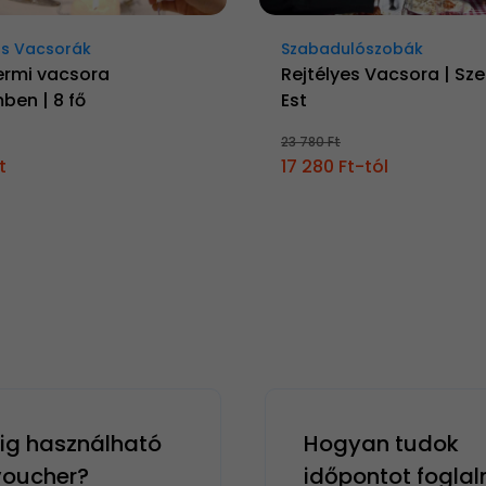
s Vacsorák
Szabadulószobák
ermi vacsora
Rejtélyes Vacsora | Sz
ben | 8 fő
Est
23 780 Ft
t
17 280 Ft-tól
g használható
Hogyan tudok
 voucher?
időpontot foglal