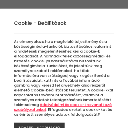
Élmények
Ajándék ötletek
Újdonságok
A
Cookie - Beállítások
Az elmenyplaza.hu a megfelelő teljesítmény és a
közösségimédia-funkciók biztosításához, valamint
a hirdetések megjelenítéséhez kéri a cookie-k
Nis
elfogadását. A harmadik felek közösségimédia- és
hirdetési cookie-jai használatával biztosítunk
közösségimédia-funkciókat, és jelenítünk meg
személyre szabott reklámokat. Ha több
Kul
információra van szükséged, vagy kiegészítenéd a
beállításaidat, kattints a További információ
gombra, vagy keresd fel a webhely alsó részéről
elérhető Cookie-beállítások területet. A cookie-kkal
kapcsolatos további információért, valamint a
személyes adatok feldolgozásának ismertetéséért
1 99
tekintsd meg
Adatvédelmi és cookie-kra vonatkozó
szabályzatunkat
. Elfogadod ezeket a cookie-kat és
az érintett személyes adatok feldolgozását?
TOVÁBBI INFORMÁCIÓ