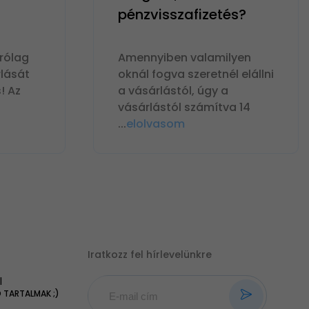
pénzvisszafizetés?
rólag
Amennyiben valamilyen
lását
oknál fogva szeretnél elállni
! Az
a vásárlástól, úgy a
vásárlástól számítva 14
...
elolvasom
Iratkozz fel hírlevelünkre
|
TARTALMAK ;)