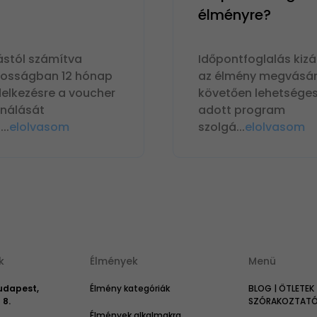
élményre?
ástól számítva
Időpontfoglalás kizá
nosságban 12 hónap
az élmény megvásár
delkezésre a voucher
követően lehetséges
ználását
adott program
n
...
elolvasom
szolgá
...
elolvasom
k
Élmények
Menü
Budapest,
Élmény kategóriák
BLOG | ÖTLETEK 
 8.
SZÓRAKOZTATÓ 
Élmények alkalmakra