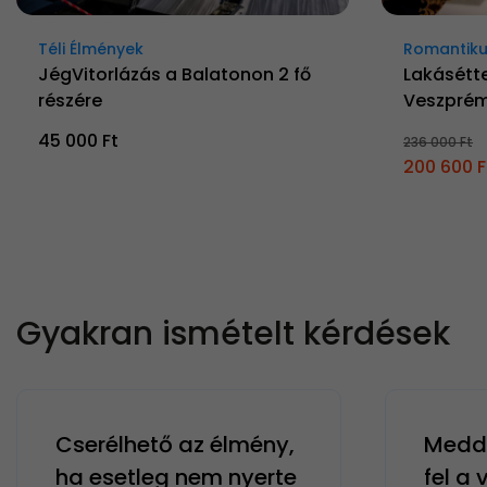
Téli Élmények
Romantiku
JégVitorlázás a Balatonon 2 fő
Lakásétt
részére
Veszprém
45 000 Ft
236 000 Ft
200 600 F
Gyakran ismételt kérdések
Cserélhető az élmény,
Meddi
ha esetleg nem nyerte
fel a