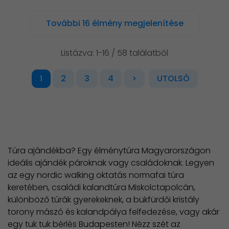
További 16 élmény megjelenítése
Listázva: 1-16 / 58 találatból
2
3
4
>
UTOLSÓ
1
Túra ajándékba? Egy élménytúra Magyarországon
ideális ajándék pároknak vagy családoknak. Legyen
az egy nordic walking oktatás normafai túra
keretében, családi kalandtúra Miskolctapolcán,
különböző túrák gyerekeknek, a bükfürdői kristály
torony mászó és kalandpálya felfedezése, vagy akár
egy tuk tuk bérlés Budapesten! Nézz szét az