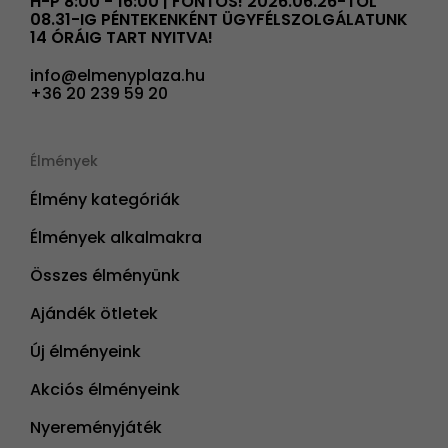
H-P 8:00 - 16:00 | FONTOS! 2026.06.26-TÓL
08.31-IG PÉNTEKENKÉNT ÜGYFÉLSZOLGÁLATUNK
14 ÓRÁIG TART NYITVA!
info@elmenyplaza.hu
+36 20 239 59 20
Élmények
Élmény kategóriák
Élmények alkalmakra
Összes élményünk
Ajándék ötletek
Új élményeink
Akciós élményeink
Nyereményjáték