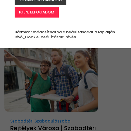
Élmények
IGEN, ELFOGADOM
Rendezés:
Bármikor módosíthatod a beállításodat a lap alján
lévő „Cookie-beállítások” révén.
-33%
Szabadtéri Szabadulószoba
Rejtélyek Városa | Szabadtéri