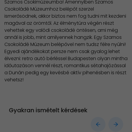
Szamos Csokimúzeumba! Amennyiben Szamos
Csokoládé Múzeumhoz belépőt szerzel
ismerősödnek, akkor biztos nem fog tudni mit kezdeni
magával az örömtől. Az élménytúra végén részt
vehettek egy valódi csokoládé öntésen, ami még
annál is jobb, mint amilyennek hangzik. Egy Szamos
Csokoládé Múzeum belépővel nem tudsz félre nyúlni!
Egyedi ajándékokat persze nem csak gyalog lehet
élvezni: retro autó bérléssel Budapesten olyan mintha
időutazáson vennél részt, romantikus sétahajózással
a Dunán pedig egy kevésbé aktív pihenésben is részt
vehetsz!
Gyakran ismételt kérdések