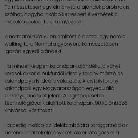
Természetesen egy élménytúra ajándék pároknak is
szólhat, hogyha inkább kettesben élveznétek a
miskolctapolcai túra környezetét!
A normafai túra külön említést érdemel: egy nordic
walking túra Normafa gyönyörű környezetében
igazán egyedi ajándék!
Ha mindenképpen kalandpark ajándékutalványt
keresel, akkor a bükfürdői kristály torony mászó és
kalandpálya is ideális választás. A kristálytorony
kalandpark egy Magyarországon egyedülálló
élményajándékot jelent. A legmodernebb
technológiával kialakított kalandpark 90 különböző
kihívással vár titeket!
Ha pedig inkább az ízlelőbimbóidra tartogatnád az
adrenalinnal teli élményeket, akkor látogass el a