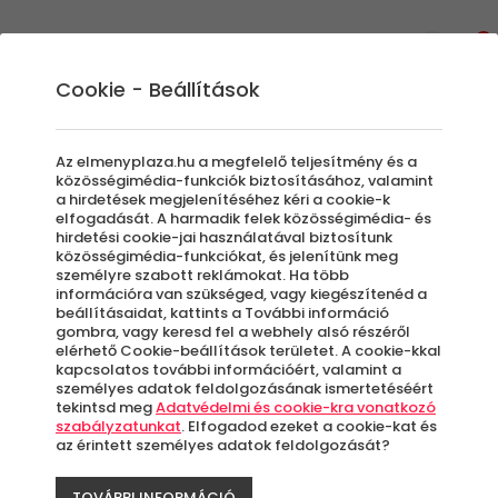
0
Cookie - Beállítások
Egyedi Élmények
Túrák és kirándulások a
Az elmenyplaza.hu a megfelelő teljesítmény és a
feltöltődni vágyóknak
közösségimédia-funkciók biztosításához, valamint
a hirdetések megjelenítéséhez kéri a cookie-k
Legyen szó egy kis túráról a természetben,
elfogadását. A harmadik felek közösségimédia- és
hirdetési cookie-jai használatával biztosítunk
vagy netán egy kis kirándulásról a családdal,
közösségimédia-funkciókat, és jelenítünk meg
barátokkal, ebben az élménykategóriában
személyre szabott reklámokat. Ha több
mindent megtalálsz ami egy kis mozgást
információra van szükséged, vagy kiegészítenéd a
beállításaidat, kattints a További információ
ajándékoz számotokra.
gombra, vagy keresd fel a webhely alsó részéről
elérhető Cookie-beállítások területet. A cookie-kkal
kapcsolatos további információért, valamint a
személyes adatok feldolgozásának ismertetéséért
Szűrők beállítása
tekintsd meg
Adatvédelmi és cookie-kra vonatkozó
szabályzatunkat
. Elfogadod ezeket a cookie-kat és
az érintett személyes adatok feldolgozását?
TOVÁBBI INFORMÁCIÓ