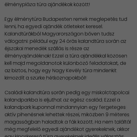
élménypláza túra ajándékok között!
Egy élménytúra Budapesten remek meglepetés tud
lenni, ha egyedi ajándék ötleteket keresel.
Kalandtúrákból Magyarországon bőven tudsz
válogatni: például egy 24 órás kalandtúra során az
éjszakai menedék szállás is része az
élményajándéknak! Ezzel a túra ajándékkal közösen
kell majd megoldanotok különböző feladatokat, de
az biztos, hogy egy Nagy Kevély túra mindenkit
kimozdít a szürke hétköznapokból!
Családi kalandtúra során pedig egy miskolctapolcai
kalandparkba is eljuthat az egész család. Ezzel a
kalandpark kuponnal mindannyian egy fergeteges
aktív pihenésnek lehettek részei, miközben 9 méteres
magasságban haladtok a fák között. Ha nem találtál
még megfelelő egyedi ajándékot gyerekeknek, akkor
egy kincskereső túra gyerekeknek ideális választás.