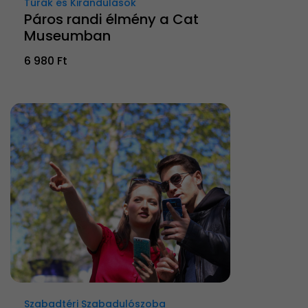
Túrák és Kirándulások
Páros randi élmény a Cat
Museumban
6 980 Ft
Szabadtéri Szabadulószoba