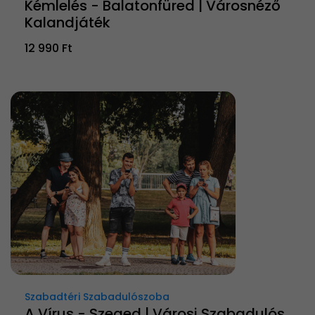
Kémlelés - Balatonfüred | Városnéző
Kalandjáték
12 990 Ft
Szabadtéri Szabadulószoba
A Vírus - Szeged | Városi Szabadulós