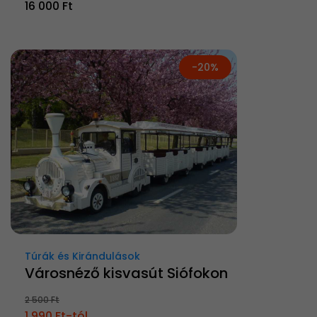
16 000 Ft
-20%
Túrák és Kirándulások
Városnéző kisvasút Siófokon
2 500 Ft
1 990 Ft-tól