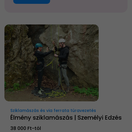
Sziklamászás és via ferrata túravezetés
Élmény sziklamászás | Személyi Edzés
38 000 Ft-tól