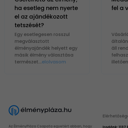
ha esetleg nem nyerte
fel a
el az ajándékozott
tetszését?
Egy esetlegesen rosszul
Vásárl
megválasztott
általá
élményajándék helyett egy
áll ren
másik élmény választása
felhas
természet
...
elolvasom
illetőe
Elérhetőség
Az ÉlményPláza Csapata egyetért abban, hogy
Irodánk: 1137