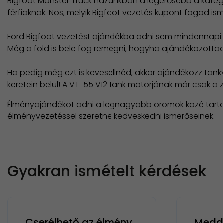
Bigfoot Monster Truck hazánkban a legerősebb a kate
férfiaknak. Nos, melyik Bigfoot vezetés kupont fogod i
Ford Bigfoot vezetést ajándékba adni sem mindennapi: 
Még a föld is bele fog remegni, hogyha ajándékozotta
Ha pedig még ezt is kevesellnéd, akkor ajándékozz tan
keretein belül! A VT-55 V12 tank motorjának már csak a z
Élményajándékot adni a legnagyobb örömök közé tartozik
élményvezetéssel szeretne kedveskedni ismerőseinek.
Gyakran ismételt kérdések
Cserélhető az élmény,
Meddi