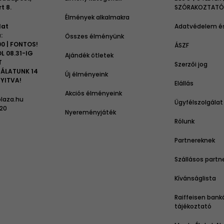
t 8.
SZÓRAKOZTATÓ 
Élmények alkalmakra
lat
Adatvédelem és
:
Összes élményünk
00 | FONTOS!
ÁSZF
L 08.31-IG
Ajándék ötletek
T
Szerzői jog
ÁLATUNK 14
Új élményeink
YITVA!
Elállás
Akciós élményeink
laza.hu
Ügyfélszolgálat
 20
Nyereményjáték
Rólunk
Partnereknek
Szállásos partn
Kívánságlista
Raiffeisen bank
tájékoztató