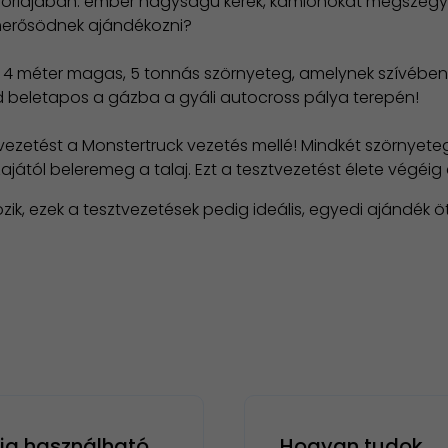
góriájában: ember nagyságú kerék, kamionokat megszégye
smerősödnek ajándékozni?
4 méter magas, 5 tonnás szörnyeteg, amelynek szívében 
d beletapos a gázba a gyáli autocross pálya terepén!
kvezetést a Monstertruck vezetés mellé! Mindkét szörnyet
ajától beleremeg a talaj. Ezt a tesztvezetést élete végéig
, ezek a tesztvezetések pedig ideális, egyedi ajándék ötl
g használható
Hogyan tudok