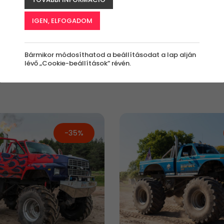
Milyen
Kinek szól az
Milyen
IGEN, ELFOGADOM
értékben?
élmény?
alkalomra?
és
Bármennyi
Bárkinek
Bármilyen
Bármikor módosíthatod a beállításodat a lap alján
lévő „Cookie-beállítások” révén.
-35%