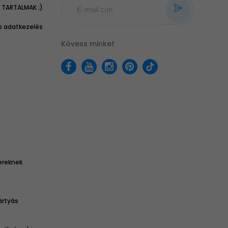
TARTALMAK ;)
 adatkezelés
Kövess minket
ereknek
ártyás