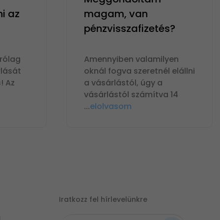
ni az
magam, van
pénzvisszafizetés?
rólag
Amennyiben valamilyen
lását
oknál fogva szeretnél elállni
! Az
a vásárlástól, úgy a
vásárlástól számítva 14
...
elolvasom
Iratkozz fel hírlevelünkre
|