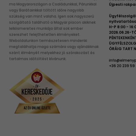
ma Magyarországon a Családunkkal, Párunkkal
Újpesti rakpar
vagy Barátainkkal töltött időre nagyobb
Ügyfélszolgá
szükség van mint valaha. Igen sok nagyszerű
nyitvatartása
szolgáltató található a Magyar piacon akiknek
H-P 8:00 - 16:
lelkiismeretes munkája által sok ember
2026.06.26-TÓ
szerezhet felejthetetlen élményeket.
PÉNTEKENKÉN
Weboldalunkon természetesen mindenki
ÜGYFÉLSZOLG
megtalálhatja maga számára vagy ajándéknak
ÓRÁIG TART N
szánt élményét melyekhez jó szórakozást és
tartalmas időtöltést kívánunk.
info@elmenyp
+36 20 239 59