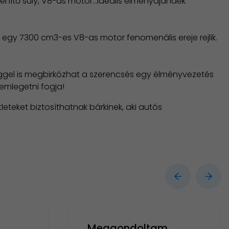
nítő súly, V8-as motor…ideális élményajándék
egy 7300 cm3-es V8-as motor fenomenális ereje rejlik.
eggel is megbirkózhat a szerencsés egy élményvezetés
 emlegetni fogja!
eteket biztosíthatnak bárkinek, aki autós
Meggondoltam