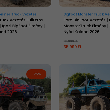
onster Truck Vezetés
BigFoot Monster Truck Ve
uck Vezetés FullExtra
Ford BigFoot Vezetés | 
Igazi BigFoot Élmény |
MonsterTruck Élmény | 5
land 2026
Nyári Kaland 2026
39 990 Ft
35 990 Ft
-25%