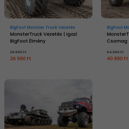
BigFoot Monster Truck Vezetés
BigFoot M
MonsterTruck Vezetés | Igazi
MonsterTr
BigFoot Élmény
Csomag |
36 990 Ft
54 990 Ft
26 990 Ft
40 990 Ft