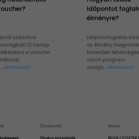
 voucher?
időpontot foglal
élményre?
ástól számítva
Időpontfoglalás kizá
nosságban 12 hónap
az élmény megvásár
delkezésre a voucher
követően lehetséges
ználását
adott program
n
...
elolvasom
szolgá
...
elolvasom
ek
Élmények
Menü
 Budapest,
Élmény kategóriák
BLOG | ÖTLETEK 