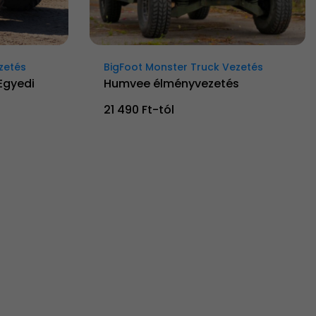
zetés
BigFoot Monster Truck Vezetés
Egyedi
Humvee élményvezetés
21 490 Ft-tól