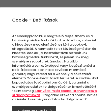
Élmények
Ajándék ötletek
Újdonságok
A
Cookie - Beállítások
Az elmenyplaza.hu a megfelelő teljesítmény és a
közösségimédia-funkciók biztosításához, valamint
a hirdetések megjelenítéséhez kéri a cookie-k
elfogadását. A harmadik felek közösségimédia- és
Truck Vezetés
hirdetési cookie-jai használatával biztosítunk
közösségimédia-funkciókat, és jelenítünk meg
személyre szabott reklámokat. Ha több
információra van szükséged, vagy kiegészítenéd a
beállításaidat, kattints a További információ
gombra, vagy keresd fel a webhely alsó részéről
elérhető Cookie-beállítások területet. A cookie-kkal
 élménykategóriával. Embernagyságú kerekek,
kapcsolatos további információért, valamint a
zárt V8-as erőmű. Mindez biztosítja a 100% é
személyes adatok feldolgozásának ismertetéséért
tekintsd meg
Adatvédelmi és cookie-kra vonatkozó
szabályzatunkat
. Elfogadod ezeket a cookie-kat és
az érintett személyes adatok feldolgozását?
TOVÁBBI INFORMÁCIÓ