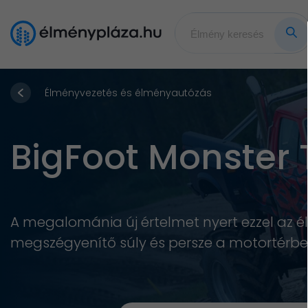
Élményvezetés és élményautózás
BigFoot Monster 
A megalománia új értelmet nyert ezzel az
megszégyenítő súly és persze a motortérbe 