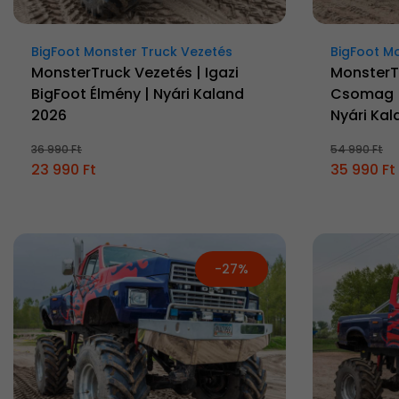
BigFoot Monster Truck Vezetés
BigFoot M
MonsterTruck Vezetés | Igazi
MonsterTr
BigFoot Élmény | Nyári Kaland
Csomag | 
2026
Nyári Ka
36 990 Ft
54 990 Ft
23 990 Ft
35 990 Ft
-27%