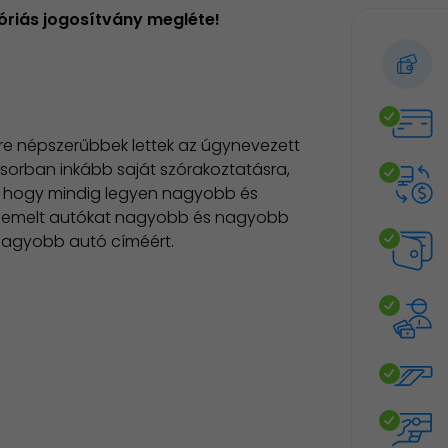
óriás jogosítvány megléte!
re népszerűbbek lettek az úgynevezett
ősorban inkább saját szórakoztatásra,
, hogy mindig legyen nagyobb és
tre emelt autókat nagyobb és nagyobb
gnagyobb autó címéért.