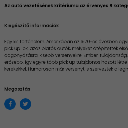
​Az autó vezetésének kritériuma az érvényes B kateg
Kiegészítő információk
Egy kis történelem. Amerikában az 1970-es években egy
pick up-ok, azaz platós autók, melyeket átépítettek els
dagonyázásra, kisebb versenyekre. Emberi tulajdonság
erősebb, így egyre több pick up tulajdonos hozott lé
kerekekkel. Hamarosan már versenyt is szerveztek a le
Megosztás