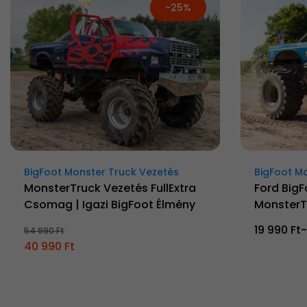
-25%
BigFoot Monster Truck Vezetés
BigFoot M
MonsterTruck Vezetés FullExtra
Ford BigF
Csomag | Igazi BigFoot Élmény
MonsterT
19 990 Ft-
54 990 Ft
40 990 Ft