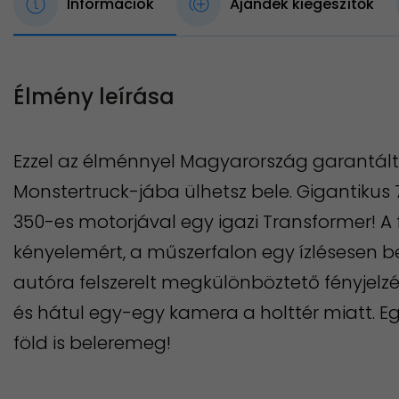
Információk
Ajándék kiegészítők
Élmény leírása
Ezzel az élménnyel Magyarország garantál
Monstertruck-jába ülhetsz bele. Gigantikus
350-es motorjával egy igazi Transformer! A 
kényelemért, a műszerfalon egy ízlésesen b
autóra felszerelt megkülönböztető fényjelzé
és hátul egy-egy kamera a holttér miatt. E
föld is beleremeg!