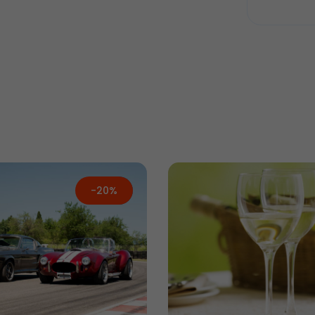
-20%
Új