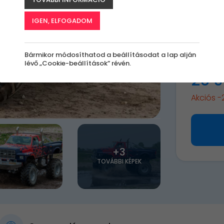
A
le
IGEN, ELFOGADOM
k
Bármikor módosíthatod a beállításodat a lap alján
lévő „Cookie-beállítások” révén.
36 990 Ft
26 9
Akciós 
+3
TOVÁBBI KÉPEK