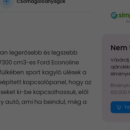
Csomagolóanyagok
Nem 
tan legerősebb és legszebb
Vásárolj
 7300 cm3-es Ford Econoline
ajándéko
fülkében sport kagyló ülések a
élményre
eépített kapcsolópanel, hogy az
ÉlményKá
seket ki-be kapcsolhassuk, elől
100.000 
gy autó, ami ha beindul, még a
To