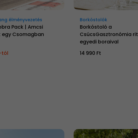
ang élményvezetés
Borkóstolók
obra Pack | Amcsi
Borkóstoló a
k egy Csomagban
CsúcsGasztronómia rit
egyedi boraival
-tól
14 990 Ft