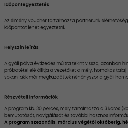
Időpontegyeztetés
Az élmény voucher tartalmazza partnerünk elérhetősége
időpontot lehet egyeztetni.
Helyszín leírás
A gyáli pálya évtizedes múltra tekint vissza, azonban h
próbatétel elé állítja a vezetőket a mély, homokos talaj. 
sokan, akik már megküzdöttek néhányszor a gyáli hom
Részvételi információk
A program kb. 30 perces, mely tartalmazza a 3 körös (kb
bemutatását, navigálását és további hasznos információ
A program szezonális, március végétől októberig, hé