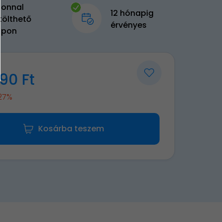
zonnal
12 hónapig
tölthető
érvényes
upon
90 Ft
-27%
Kosárba teszem