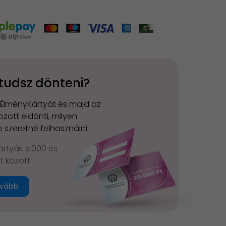
tudsz dönteni?
 ÉlményKártyát és majd az
zott eldönti, milyen
 szeretné felhasználni.
rtyák 5.000 és
Ft között
vább