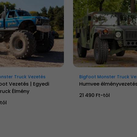
onster Truck Vezetés
BigFoot Monster Truck Ve
oot Vezetés | Egyedi
Humvee élményvezeté
ruck Élmény
21 490 Ft-tól
tól