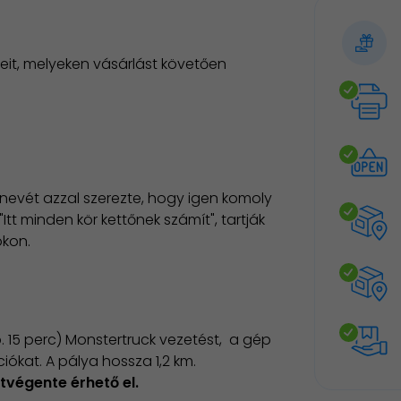
it, melyeken vásárlást követően
írnevét azzal szerezte, hogy igen komoly
"Itt minden kör kettőnek számít", tartják
okon.
. 15 perc) Monstertruck vezetést, a gép
kat. A pálya hossza 1,2 km.​
tvégente érhető el.