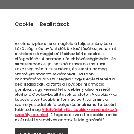
Élmények
Ajándék ötletek
Újdonságok
A
Cookie - Beállítások
Az elmenyplaza.hu a megfelelő teljesítmény és a
közösségimédia-funkciók biztosításához, valamint
a hirdetések megjelenítéséhez kéri a cookie-k
Mon
elfogadását. A harmadik felek közösségimédia- és
hirdetési cookie-jai használatával biztosítunk
-27%
közösségimédia-funkciókat, és jelenítünk meg
személyre szabott reklámokat. Ha több
Veze
információra van szükséged, vagy kiegészítenéd a
beállításaidat, kattints a További információ
gombra, vagy keresd fel a webhely alsó részéről
Big
elérhető Cookie-beállítások területet. A cookie-kkal
kapcsolatos további információért, valamint a
személyes adatok feldolgozásának ismertetéséért
tekintsd meg
Adatvédelmi és cookie-kra vonatkozó
szabályzatunkat
. Elfogadod ezeket a cookie-kat és
az érintett személyes adatok feldolgozását?
G
TOVÁBBI INFORMÁCIÓ