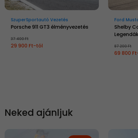
SzuperSportautó Vezetés
Ford Must
Porsche 911 GT3 élményvezetés
Shelby C
Legendá
37 400 Ft
29 900 Ft-tól
87 200 Ft
69 800 Ft
Neked ajánljuk