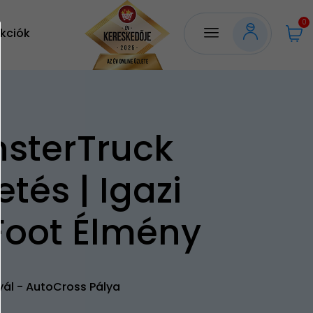
0
kciók
sterTruck
tés | Igazi
Foot Élmény
yál - AutoCross Pálya